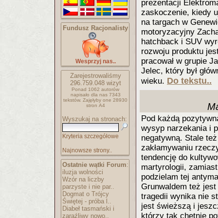
prezentacji Elektrom
zaskoczenie, kiedy u
na targach w Genewie
Fundusz Racjonalisty
motoryzacyjny Zacha
hatchback i SUV wyró
rozwoju produktu jes
pracował w grupie Ja
Wesprzyj nas..
Jelec, który był głó
Zarejestrowaliśmy
Do tekstu..
wieku.
296.759.048
wizyt
Ponad 1062 autorów
napisało
dla nas 7343
tekstów.
Zajęłyby one 28930
Ma
stron A4
Pod każdą pozytywną
Wyszukaj na stronach:
wysyp narzekania i 
Kryteria szczegółowe
negatywną. Stale te
zakłamywaniu rzeczy
Najnowsze strony..
tendencję do kultyw
Ostatnie wątki Forum
:
martyrologii, zamiast
iluzja wolności
podzielam tej antyma
Wzór na liczby
Grunwaldem też jest
parzyste i nie par..
Dogmat o Trójcy
tragedii wynika nie 
Świętej - próba l..
jest świeższą i jesz
Diabeł tasmański i
którzy tak chętnie p
zaraźliwy nowo..