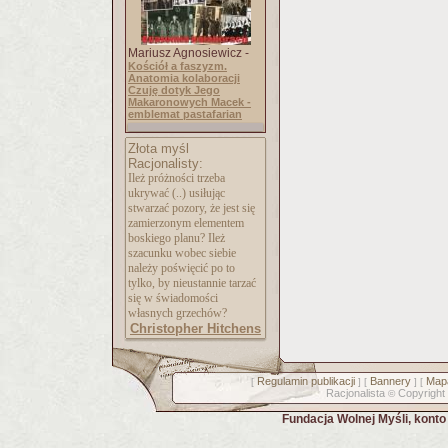
Mariusz Agnosiewicz -
Kościół a faszyzm.
Anatomia kolaboracji
Czuję dotyk Jego
Makaronowych Macek -
emblemat pastafarian
Złota myśl
Racjonalisty:
Ileż próżności trzeba
ukrywać (..) usiłując
stwarzać pozory, że jest się
zamierzonym elementem
boskiego planu? Ileż
szacunku wobec siebie
należy poświęcić po to
tylko, by nieustannie tarzać
się w świadomości
własnych grzechów?
Christopher Hitchens
Regulamin publikacji
Bannery
Mapa
[
] [
] [
Racjonalista
Copyright
©
Fundacja Wolnej Myśli, kont