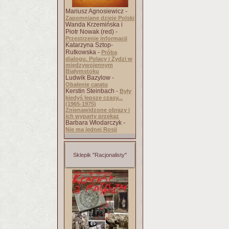
Mariusz Agnosiewicz -
Zapomniane dzieje Polski
Wanda Krzemińska i
Piotr Nowak (red) -
Przestrzenie informacji
Katarzyna Sztop-
Rutkowska -
Próba
dialogu. Polacy i Żydzi w
międzywojennym
Białymstoku
Ludwik Bazylow -
Obalenie caratu
Kerstin Steinbach -
Były
kiedyś lepsze czasy...
(1965-1975)
Znienawidzone obrazy i
ich wyparty przekaz
Barbara Włodarczyk -
Nie ma jednej Rosji
Sklepik "Racjonalisty"