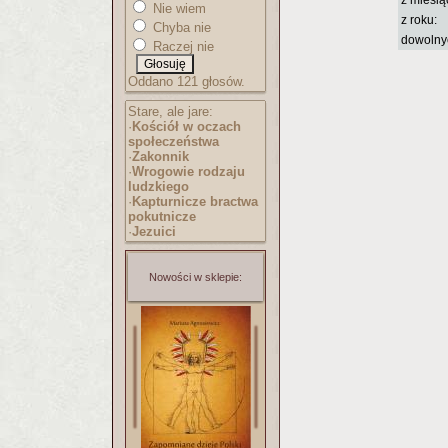
z miesią
Nie wiem
z roku:
Chyba nie
dowolny
Raczej nie
Oddano 121 głosów.
Stare, ale jare:
·
Kościół w oczach
społeczeństwa
·
Zakonnik
·
Wrogowie rodzaju
ludzkiego
·
Kapturnicze bractwa
pokutnicze
·
Jezuici
Nowości w sklepie: