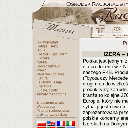
Pr
Światopogląd
Religie i sekty
Biblia
IZERA – 
Kościół i Katolicyzm
Filozofia
Polska jest jednym 
Nauka
dla producentów z Ni
Społeczeństwo
Prawo
naszego PKB. Produk
Państwo i polityka
(Toyota czy Mercedes
Kultura
Felietony i eseje
drugim co do wielko
Literatura
produkcyjny zatrudni
Ludzie, cytaty
Tematy różnorodne
branżą to kolejne 27
Europie, który nie 
Znalezione w sieci
sytuacji jest nowa 
Współpraca
Pytania i odpowiedzi
zaprezentowana przez
Listy od czytelników
polskie koncerny en
Izerskich na Dolnym