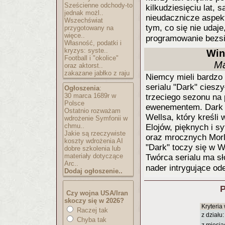
Sześcienne odchody-to
kilkudziesięciu lat, 
jednak możl..
nieudacznicze aspek
Wszechświat
tym, co się nie udaje,
przygotowany na
więce..
programowanie bezsi
Własność, podatki i
kryzys: syste..
Win
Football i "okolice"
Ma
oraz aktorst..
zakazane jabłko z raju
Niemcy mieli bardzo 
serialu "Dark" ciesz
Ogłoszenia
:
30 marca 1689r w
trzeciego sezonu na 
Polsce
ewenementem. Dark o
Ostatnio rozważam
Wellsa, który kreśli 
wdrożenie Symfonii w
chmu..
Elojów, pięknych i sy
Jakie są rzeczywiste
oraz mrocznych Morlo
koszty wdrożenia AI
"Dark" toczy się w W
dobre szkolenia lub
materiały dotyczące
Twórca serialu ma sł
Arc..
nader intrygujące od
Dodaj ogłoszenie..
P
Czy wojna USA/Iran
skoczy się w 2026?
Kryteria
Raczej tak
z działu:
Chyba tak