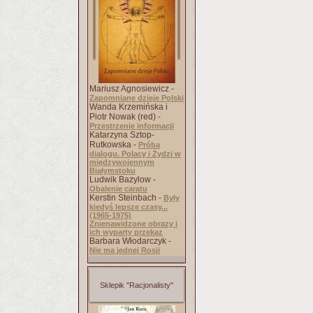
Mariusz Agnosiewicz -
Zapomniane dzieje Polski
Wanda Krzemińska i
Piotr Nowak (red) -
Przestrzenie informacji
Katarzyna Sztop-
Rutkowska -
Próba
dialogu. Polacy i Żydzi w
międzywojennym
Białymstoku
Ludwik Bazylow -
Obalenie caratu
Kerstin Steinbach -
Były
kiedyś lepsze czasy...
(1965-1975)
Znienawidzone obrazy i
ich wyparty przekaz
Barbara Włodarczyk -
Nie ma jednej Rosji
Sklepik "Racjonalisty"