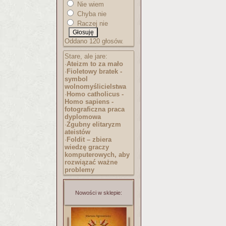
Nie wiem
Chyba nie
Raczej nie
Oddano 120 głosów.
Stare, ale jare:
·
Ateizm to za mało
·
Fioletowy bratek -
symbol
wolnomyślicielst
wa
·
Homo catholicus -
Homo sapiens -
fotograficzna praca
dyplomowa
·
Zgubny elitaryzm
ateistów
·
Foldit – zbiera
wiedzę graczy
komputerowych, aby
rozwiązać ważne
problemy
Nowości w sklepie: