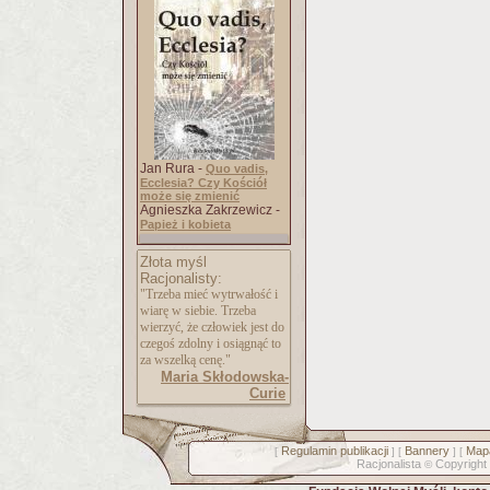
Jan Rura -
Quo vadis,
Ecclesia? Czy Kościół
może się zmienić
Agnieszka Zakrzewicz -
Papież i kobieta
Złota myśl
Racjonalisty:
"Trzeba mieć wytrwałość i
wiarę w siebie. Trzeba
wierzyć, że człowiek jest do
czegoś zdolny i osiągnąć to
za wszelką cenę."
Maria Skłodowska-
Curie
Regulamin publikacji
Bannery
Mapa
[
] [
] [
Racjonalista
Copyright
©