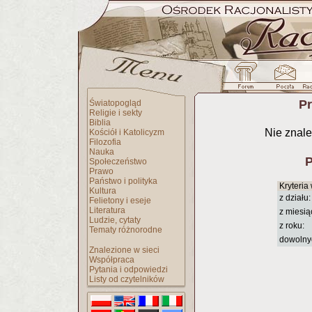
Pr
Światopogląd
Religie i sekty
Biblia
Nie znale
Kościół i Katolicyzm
Filozofia
Nauka
P
Społeczeństwo
Prawo
Państwo i polityka
Kryteria
Kultura
z działu:
Felietony i eseje
Literatura
z miesią
Ludzie, cytaty
z roku:
Tematy różnorodne
dowolny
Znalezione w sieci
Współpraca
Pytania i odpowiedzi
Listy od czytelników