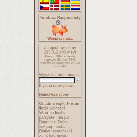
Fundusz Racjonalisty
Wesprzyj nas..
Zarejestrowaliśmy
295.312.400
wizyt
Ponad 1062 autorów
napisało
dla nas 7343
tekstów.
Zajęłyby one 28930
stron A4
Wyszukaj na stronach:
Kryteria szczegółowe
Najnowsze strony..
Ostatnie wątki Forum
:
iluzja wolności
Wzór na liczby
parzyste i nie par..
Dogmat o Trójcy
Świętej - próba l..
Diabeł tasmański i
zaraźliwy nowo..