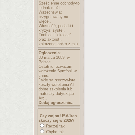
Sześcienne odchody-to
jednak możl..
Wszechświat
przygotowany na
więce..
Własność, podatki i
kryzys: syste..
Football i "okolice"
oraz aktorst..
zakazane jabłko z raju
Ogłoszenia
:
30 marca 1689r w
Polsce
Ostatnio rozważam
wdrożenie Symfonii w
chmu..
Jakie są rzeczywiste
koszty wdrożenia AI
dobre szkolenia lub
materiały dotyczące
Arc..
Dodaj ogłoszenie..
Czy wojna USA/Iran
skoczy się w 2026?
Raczej tak
Chyba tak