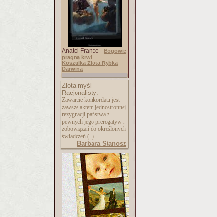
Anatol France -
Bogowie
pragną krwi
Koszulka Złota Rybka
Darwina
Złota myśl
Racjonalisty:
Zawarcie konkordatu jest
zawsze aktem jednostronnej
rezygnacji państwa z
pewnych jego prerogatyw i
zobowiązań do określonych
świadczeń (..)
Barbara Stanosz