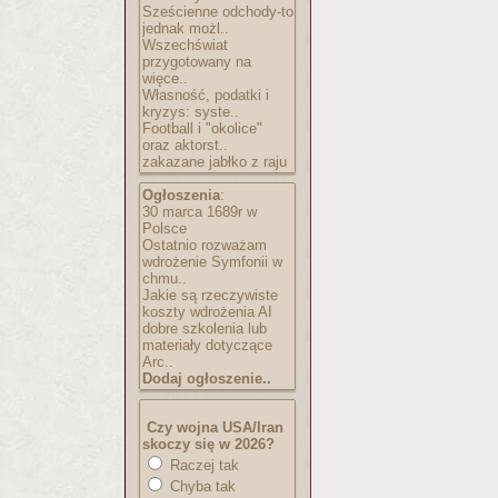
Sześcienne odchody-to
jednak możl..
Wszechświat
przygotowany na
więce..
Własność, podatki i
kryzys: syste..
Football i "okolice"
oraz aktorst..
zakazane jabłko z raju
Ogłoszenia
:
30 marca 1689r w
Polsce
Ostatnio rozważam
wdrożenie Symfonii w
chmu..
Jakie są rzeczywiste
koszty wdrożenia AI
dobre szkolenia lub
materiały dotyczące
Arc..
Dodaj ogłoszenie..
Czy wojna USA/Iran
skoczy się w 2026?
Raczej tak
Chyba tak