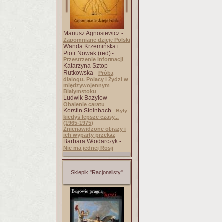
Mariusz Agnosiewicz -
Zapomniane dzieje Polski
Wanda Krzemińska i
Piotr Nowak (red) -
Przestrzenie informacji
Katarzyna Sztop-
Rutkowska -
Próba
dialogu. Polacy i Żydzi w
międzywojennym
Białymstoku
Ludwik Bazylow -
Obalenie caratu
Kerstin Steinbach -
Były
kiedyś lepsze czasy...
(1965-1975)
Znienawidzone obrazy i
ich wyparty przekaz
Barbara Włodarczyk -
Nie ma jednej Rosji
Sklepik "Racjonalisty"