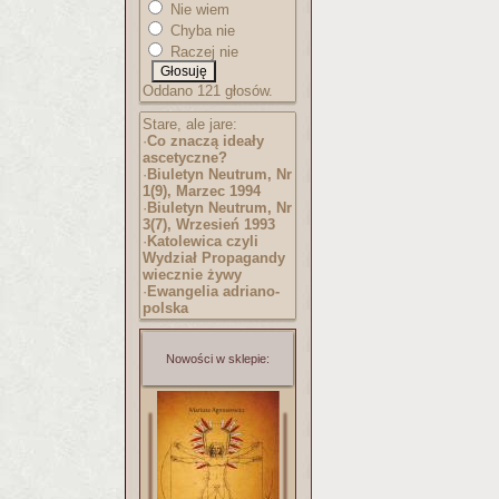
Nie wiem
Chyba nie
Raczej nie
Oddano 121 głosów.
Stare, ale jare:
·
Co znaczą ideały
ascetyczne?
·
Biuletyn Neutrum, Nr
1(9), Marzec 1994
·
Biuletyn Neutrum, Nr
3(7), Wrzesień 1993
·
Katolewica czyli
Wydział Propagandy
wiecznie żywy
·
Ewangelia adriano-
polska
Nowości w sklepie: