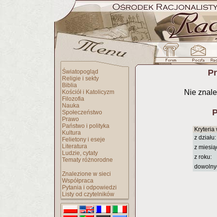
Pr
Światopogląd
Religie i sekty
Biblia
Nie znale
Kościół i Katolicyzm
Filozofia
Nauka
P
Społeczeństwo
Prawo
Państwo i polityka
Kryteria
Kultura
z działu:
Felietony i eseje
Literatura
z miesią
Ludzie, cytaty
z roku:
Tematy różnorodne
dowolny
Znalezione w sieci
Współpraca
Pytania i odpowiedzi
Listy od czytelników