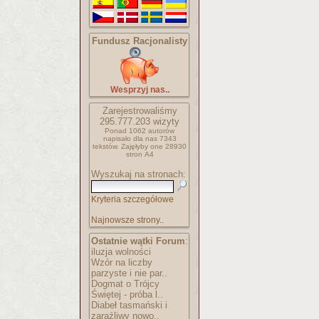
Fundusz Racjonalisty
Wesprzyj nas..
Zarejestrowaliśmy
295.777.203
wizyty
Ponad 1062 autorów
napisało
dla nas 7343
tekstów.
Zajęłyby one 28930
stron A4
Wyszukaj na stronach:
Kryteria szczegółowe
Najnowsze strony..
Ostatnie wątki Forum
:
iluzja wolności
Wzór na liczby
parzyste i nie par..
Dogmat o Trójcy
Świętej - próba l..
Diabeł tasmański i
zaraźliwy nowo..