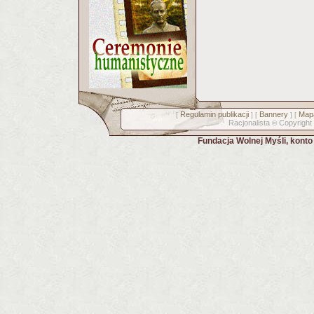
Regulamin publikacji
Bannery
Mapa
[
] [
] [
Racjonalista
Copyright
©
Fundacja Wolnej Myśli, kont