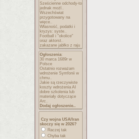
Sześcienne odchody-to
jednak możl..
Wszechświat
przygotowany na
więce..
Własność, podatki i
kryzys: syste..
Football i "okolice"
oraz aktorst..
zakazane jabłko z raju
Ogłoszenia
:
30 marca 1689r w
Polsce
Ostatnio rozważam
wdrożenie Symfonii w
chmu..
Jakie są rzeczywiste
koszty wdrożenia AI
dobre szkolenia lub
materiały dotyczące
Arc..
Dodaj ogłoszenie..
Czy wojna USA/Iran
skoczy się w 2026?
Raczej tak
Chyba tak