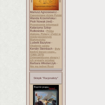
Mariusz Agnosiewicz -
Zapomniane dzieje Polski
Wanda Krzemińska i
Piotr Nowak (red) -
Przestrzenie informacji
Katarzyna Sztop-
Rutkowska -
Próba
dialogu. Polacy i Żydzi w
międzywojennym
Białymstoku
Ludwik Bazylow -
Obalenie caratu
Kerstin Steinbach -
Były
kiedyś lepsze czasy...
(1965-1975)
Znienawidzone obrazy i
ich wyparty przekaz
Barbara Włodarczyk -
Nie ma jednej Rosji
Sklepik "Racjonalisty"