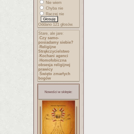
Nie wiem
Chyba nie
Raczej nie
Oddano 121 głosów.
Stare, ale jare:
·
Czy samo-
posiadamy siebie?
·
Religijne
Strąkczycielstwo
·
Kochani agenci
·
Homofobiczna
obsesja religijnej
prawicy
·
Święto zmarłych
bogów
Nowości w sklepie: