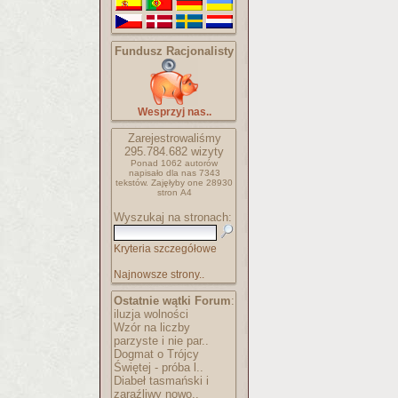
Fundusz Racjonalisty
Wesprzyj nas..
Zarejestrowaliśmy
295.784.682
wizyty
Ponad 1062 autorów
napisało
dla nas 7343
tekstów.
Zajęłyby one 28930
stron A4
Wyszukaj na stronach:
Kryteria szczegółowe
Najnowsze strony..
Ostatnie wątki Forum
:
iluzja wolności
Wzór na liczby
parzyste i nie par..
Dogmat o Trójcy
Świętej - próba l..
Diabeł tasmański i
zaraźliwy nowo..