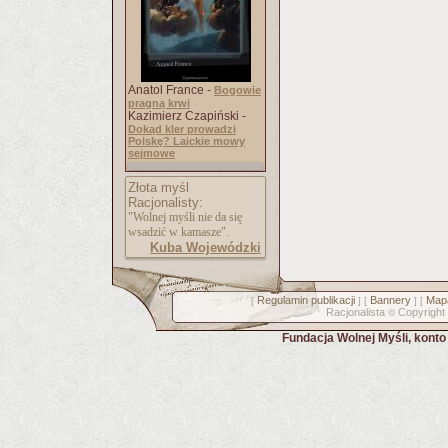
Anatol France -
Bogowie
pragną krwi
Kazimierz Czapiński -
Dokąd kler prowadzi
Polskę? Laickie mowy
sejmowe
Złota myśl
Racjonalisty:
"Wolnej myśli nie da się
wsadzić w kamasze".
Kuba Wojewódzki
Regulamin publikacji
Bannery
Mapa
[
] [
] [
Racjonalista
Copyright
©
Fundacja Wolnej Myśli, kont