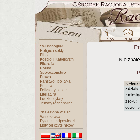
Pr
Światopogląd
Religie i sekty
Biblia
Nie znale
Kościół i Katolicyzm
Filozofia
Nauka
P
Społeczeństwo
Prawo
Państwo i polityka
Kryteria
Kultura
z działu:
Felietony i eseje
Literatura
z miesią
Ludzie, cytaty
z roku:
Tematy różnorodne
dowolny
Znalezione w sieci
Współpraca
Pytania i odpowiedzi
Listy od czytelników