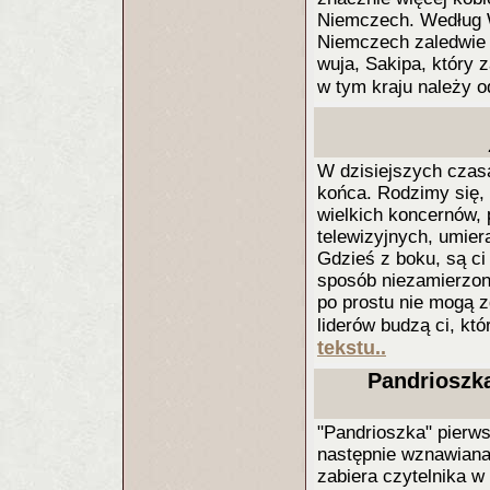
Niemczech. Według W
Niemczech zaledwie 
wuja, Sakipa, który z
w tym kraju należy 
W dzisiejszych czas
końca. Rodzimy się,
wielkich koncernów,
telewizyjnych, umier
Gdzieś z boku, są c
sposób niezamierzony
po prostu nie mogą z
liderów budzą ci, kt
tekstu..
Pandrioszka
"Pandrioszka" pierws
następnie wznawiana 
zabiera czytelnika 