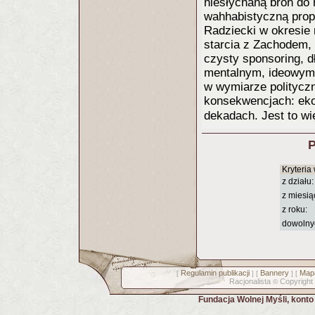
niesłychaną broń do 
wahhabistyczną propa
Radziecki w okresie
starcia z Zachodem, 
czysty sponsoring, d
mentalnym, ideowym,
w wymiarze politycz
konsekwencjach: eko
dekadach. Jest to wi
P
Kryteria
z działu:
z miesią
z roku:
dowolny
Regulamin publikacji
Bannery
Mapa
[
] [
] [
Racjonalista
Copyright
©
Fundacja Wolnej Myśli, kont