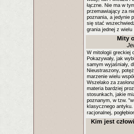
łączne. Nie ma w tym 
przemawiający za nie
poznania, a jedynie 
się stać wszechwied
grania jednej z wielu 
Mity 
Je
W mitologii greckiej
Pokazywały, jak wyb
samym wyjaśniały, dl
Nieustraszony, potęż
marzenie wielu wspó
Wszelako za zasłoną
materia bardziej pro
stosunkach, jakie mi
poznanym, w tzw. "w
klasycznego antyku.
racjonalnej, pogłębio
Kim jest człowi