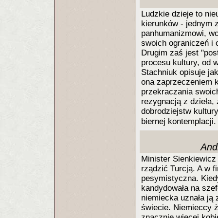
Ludzkie dzieje to ni
kierunków - jednym z
panhumanizmowi, woli
swoich ograniczeń i 
Drugim zaś jest "pos
procesu kultury, od 
Stachniuk opisuje j
ona zaprzeczeniem ko
przekraczania swoich
rezygnacją z dzieła,
dobrodziejstw kultur
biernej kontemplacji
And
Minister Sienkiewicz
rządzić Turcją. A w fi
pesymistyczna. Kied
kandydowała na szef
niemiecka uznała ją
świecie. Niemieccy ż
znacznie więcej kobi