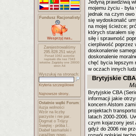
Jedyną prawdziwą wi
mojemu życiu - była 
jednak na czym owo d
Fundusz Racjonalisty
się wydoskonalić um
na mojej ścieżce; pr
których starałem się 
siłę i sprawność pop
Wesprzyj nas..
cierpliwość poprzez
Zarejestrowaliśmy
doskonalenie samego
295.828.251
wizyt
doskonalenie moralne,
Ponad 1062 autorów
napisało
dla nas 7343
chęć bycia lepszym 
tekstów.
Zajęłyby one 28930
stron A4
w oczach innych lud
Wyszukaj na stronach:
Brytyjskie CBA
Ma
Kryteria szczegółowe
Brytyjskie CBA (Serio
Najnowsze strony..
informacji jakie otr
Ostatnie wątki Forum
:
koncern Alstom zami
iluzja wolności
projektach transporto
Wzór na liczby
latach 2000-2006. U
parzyste i nie par..
Dogmat o Trójcy
czym kojarzony jest 
Świętej - próba l..
gdyż do 2006 nie pr
Diabeł tasmański i
zaraźliwy nowo..
rozwój polskiej tech