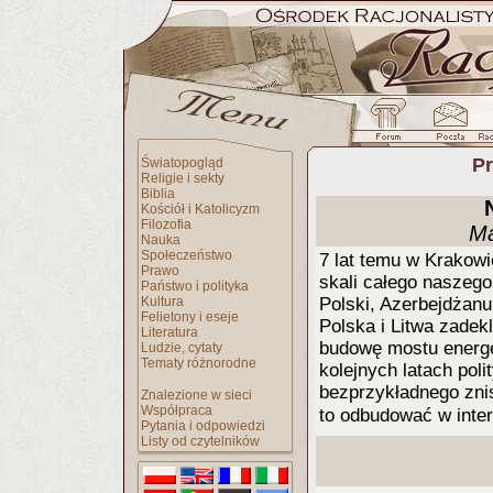
Pr
Światopogląd
Religie i sekty
Biblia
Kościół i Katolicyzm
Filozofia
Ma
Nauka
Społeczeństwo
7 lat temu w Krakowi
Prawo
skali całego naszego
Państwo i polityka
Kultura
Polski, Azerbejdżanu
Felietony i eseje
Polska i Litwa zadekl
Literatura
budowę mostu energe
Ludzie, cytaty
Tematy różnorodne
kolejnych latach poli
bezprzykładnego znis
Znalezione w sieci
Współpraca
to odbudować w inte
Pytania i odpowiedzi
Listy od czytelników