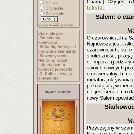
Chama). Czy jest to 
Nie wiem
tekstu..
Chyba nie
Raczej nie
Salem: o cza
Oddano 121 głosów.
Ma
Stare, ale jare:
O czarownicach z Sal
·
Zmieniamy
konkordat
Najnowsza jest całkow
·
Al-Kaida, Ameryka i
czarownicach, które 
podwójne standardy
społeczność, przejąć
·
Stowarzyszenie
Neutrum: Statut
et impera" (podziały
·
Libertynizm a
swoich dawnych prz
wolność jednostki
o uniwersalnych mec
·
O. Kolbe – święty
antysemita
metaforą ukrywania 
pozostającą w cieniu
nie jest serialem o 
Nowości w sklepie:
nowy Salem opowiad
Siarkowodó
Ma
Przyczajony w szambi
Karczówce 7 osób, j