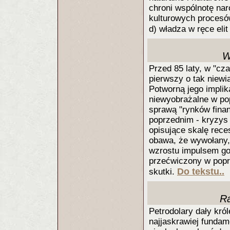
chroni wspólnotę nar
kulturowych proces
d) władza w ręce eli
W
Przed 85 laty, w "cz
pierwszy o tak niew
Potworną jego implika
niewyobrażalne w pop
sprawą "rynków fina
poprzednim - kryzys
opisujące skalę rece
obawa, że wywołany,
wzrostu impulsem gos
przećwiczony w poprz
Do tekstu..
skutki.
Ra
Petrodolary dały kr
najjaskrawiej fundam