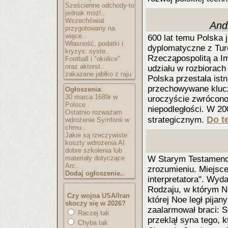
Sześcienne odchody-to
jednak możl..
Wszechświat
And
przygotowany na
więce..
600 lat temu Polska 
Własność, podatki i
dyplomatyczne z Turc
kryzys: syste..
Rzecząpospolitą a I
Football i "okolice"
oraz aktorst..
udziału w rozbiorach 
zakazane jabłko z raju
Polska przestała ist
przechowywane klucz
Ogłoszenia
:
30 marca 1689r w
uroczyście zwrócono
Polsce
niepodległości. W 20
Ostatnio rozważam
Do te
strategicznym.
wdrożenie Symfonii w
chmu..
Jakie są rzeczywiste
koszty wdrożenia AI
dobre szkolenia lub
materiały dotyczące
W Starym Testamencie
Arc..
zrozumieniu. Miejsce
Dodaj ogłoszenie..
interpretatora". Wyda
Rodzaju, w którym No
Czy wojna USA/Iran
której Noe legł pija
skoczy się w 2026?
zaalarmował braci: Se
Raczej tak
przeklął syna tego, 
Chyba tak