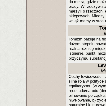
do metra, gdzie możn
pracy. W rzeczywisto
marzyli o rzeczach, k
sklepowych. Miedzy w
wciąż mamy w stosu
To
Tomizm bazuje na fil
dużym stopniu nowato
realną różnicę między
istnienie, punkt, mo
przyczyna, substancj
Lew
Ma
Cechy lewicowości: 
silna rola w polityce
egalitaryzmu (w wymi
ręce ludu/narodu (de
pilnowanie porządku,
niwelowanie, b) życ
naturalne i kulturow