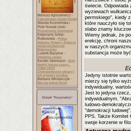
świecie. Odpowiada 
wyziewach wulkanicz
Mariusz Agnosiewicz -
permskiego", kiedy zg
Zapomniane dzieje Polski
które nauczyło się 
Wanda Krzemińska i
Piotr Nowak (red) -
słabo znamy kluczow
Przestrzenie informacji
Wiemy jednak, że poz
Katarzyna Sztop-
Rutkowska -
Próba
erekcję, chroni nas
dialogu. Polacy i Żydzi w
w naszych organizma
międzywojennym
Białymstoku
substancja może by
Ludwik Bazylow -
Obalenie caratu
Kerstin Steinbach -
Były
kiedyś lepsze czasy...
E
(1965-1975)
Znienawidzone obrazy i
Jedyny istotnie wart
ich wyparty przekaz
Barbara Włodarczyk -
mierzy się tylko wy
Nie ma jednej Rosji
indywidualny, wartość
Jest to jedyna rzecz
Sklepik "Racjonalisty"
indywidualnym. "Abr
ludowo-demokratyczn
"demokracji ludowej"
PPS. Także Komitet 
swoje korzenie w fi