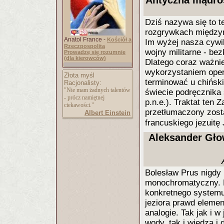
Antyczna mądroś
Dziś nazywa się to t
rozgrywkach międzyn
Anatol France -
Kościół a
Im wyżej nasza cywil
Rzeczpospolita
wojny militarne - be
Prowadzę się rozumnie
(dla kierowców)
Dlatego coraz ważnie
wykorzystaniem oper
Złota myśl
terminować u chiński
Racjonalisty:
"Nie mam żadnych talentów
świecie podręcznika 
- prócz namiętnej
p.n.e.). Traktat ten
ciekawości."
przetłumaczony zosta
Albert Einstein
francuskiego jezuit
Aleksander Głowa
Bolesław Prus nigdy 
monochromatyczny. N
konkretnego systemu 
jeziora prawd elemen
analogie. Tak jak i 
wody, tak i wiedza i