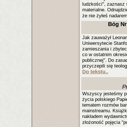
ludzkości", zaznasz 
materialne. Odnajdzi
że nie żyłeś nadare
Bóg Nr
Jak zauważył Leonard
Uniwersytecie Stanfo
zamieszania i zbytec
co w ostatnim okresie
publicznej". Do zasa
przyczepili się teol
Do tekstu..
P
Wszyscy jesteśmy pok
życia polskiego Papi
tematem rozmów bard
mainstreamu. Książk
nakładem wydawnictw
złożoność pojęcia "p