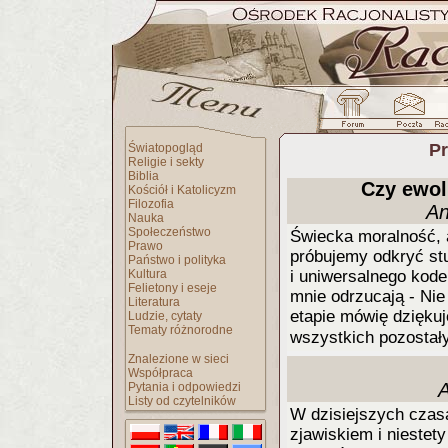
Pr
Światopogląd
Religie i sekty
Biblia
Czy ewol
Kościół i Katolicyzm
Filozofia
An
Nauka
Społeczeństwo
Świecka moralność, an
Prawo
próbujemy odkryć stu
Państwo i polityka
Kultura
i uniwersalnego kode
Felietony i eseje
mnie odrzucają - Ni
Literatura
etapie mówię dziękuj
Ludzie, cytaty
Tematy różnorodne
wszystkich pozostał
Znalezione w sieci
Współpraca
Pytania i odpowiedzi
Listy od czytelników
W dzisiejszych czas
zjawiskiem i nieste