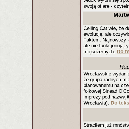
widok wyłoni się spo
swoją ofiarę - czytel
Mart
Ceiling Cat wie, że
ewolucję, ale oczywi
Faktem. Najnowszy - i
ale nie funkcjonując
Do te
mięsożernych.
Rad
Wrocławskie wydanie
że grupa radnych mi
planowanemu na czerw
folkowej Sinead O'C
imprezy pod nazwą
Do teks
Wrocławia).
Straciłem już mnóstw