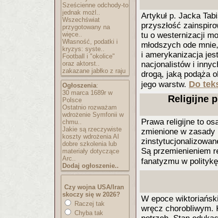
Sześcienne odchody-to
jednak możl..
Artykuł p. Jacka Tabi
Wszechświat
przyszłość zainspiro
przygotowany na
więce..
tu o westernizacji mo
Własność, podatki i
młodszych ode mnie, 
kryzys: syste..
i amerykanizacja je
Football i "okolice"
oraz aktorst..
nacjonalistów i inn
zakazane jabłko z raju
drogą, jaką podąża o
Do teks
jego warstw.
Ogłoszenia
:
30 marca 1689r w
Religijne 
Polsce
Ostatnio rozważam
wdrożenie Symfonii w
Prawa religijne to os
chmu..
Jakie są rzeczywiste
zmienione w zasady 
koszty wdrożenia AI
zinstytucjonalizowa
dobre szkolenia lub
Są przemienieniem rel
materiały dotyczące
Arc..
fanatyzmu w polityk
Dodaj ogłoszenie..
Czy wojna USA/Iran
skoczy się w 2026?
W epoce wiktoriański
Raczej tak
wręcz chorobliwym. 
Chyba tak