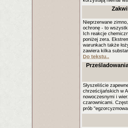
korzystają niemal ws
Zakwit
Nieprzerwane zimno, 
ochronę - to wszyst
Ich reakcje chemicz
poniżej zera. Ekstre
warunkach także łoż
zawiera kilka substa
Do tekstu..
Prześladowania
Słyszeliście zapewn
chrześcijańskich w 
nowoczesnymi i wierz
czarownicami. Często
prób "egzorcyzmowania