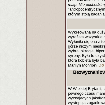
małp. Nie pochodzim
"antropocentrycznym 
którym stoją badani
Wykreowana na dużym
wyrażała wszystkie c
Wyłoniła się ona z t
górze niczym nieskrę
wybrał okrągłe, hiper
syreny. Była to czys
która kobieta była ba
Do 
Marilyn Monroe?
Bezwyznaniowo
W Wielkiej Brytanii,
pewnego czasu mamy 
wyznających jakąkolw
występują zagadkowe 