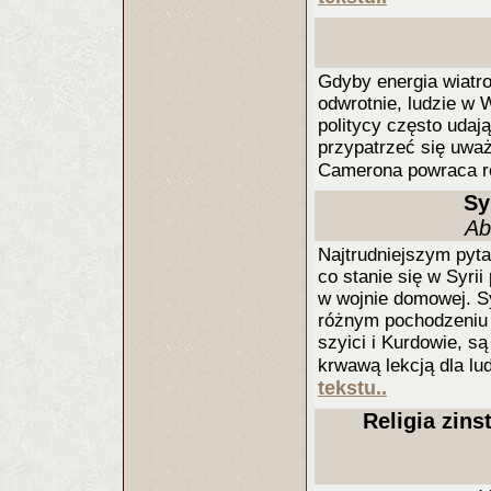
Gdyby energia wiatro
odwrotnie, ludzie w W
politycy często udają
przypatrzeć się uważ
Camerona powraca ro
Sy
Ab
Najtrudniejszym pyta
co stanie się w Syri
w wojnie domowej. S
różnym pochodzeniu 
szyici i Kurdowie, są
krwawą lekcją dla lu
tekstu..
Religia zins