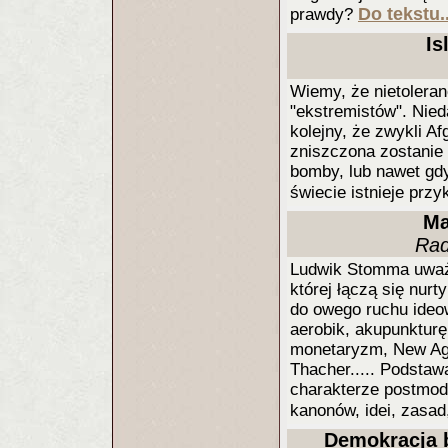
Do tekstu.
prawdy?
Is
Wiemy, że nietolera
"ekstremistów". Nied
kolejny, że zwykli A
zniszczona zostanie 
bomby, lub nawet gd
świecie istnieje prz
Ma
Rad
Ludwik Stomma uważa
której łączą się nur
do owego ruchu ideo
aerobik, akupunkturę
monetaryzm, New Age,
Thacher..... Podstawą
charakterze postmo
kanonów, idei, zasa
Demokracja 