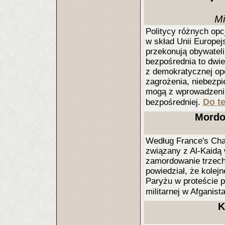
Mi
Politycy różnych op
w skład Unii Europej
przekonują obywateli
bezpośrednia to dwie
z demokratycznej opo
zagrożenia, niebezp
mogą z wprowadzenia
Do te
bezpośredniej.
Mordow
Według France's Cha
związany z Al-Kaidą 
zamordowanie trzech
powiedział, że kolejn
Paryżu w proteście p
militarnej w Afganist
K