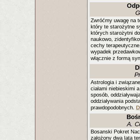
Odp
G
Zwróćmy uwagę na to, 
który te starożytne 
których starożytni d
naukowo, zidentyfiko
cechy terapeutyczne
wypadek przedawkowa
włącznie z formą sy
D
P
Astrologia i związan
ciałami niebieskimi a
sposób, oddziaływaj
oddziaływania podst
D
prawdopodobnych.
Bośn
A. C
Bosanski Pokret Nac
założony dwa lata te