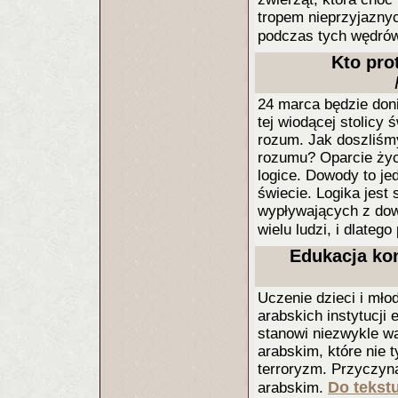
tropem nieprzyjaznych
podczas tych wędró
Kto pro
24 marca będzie don
tej wiodącej stolicy
rozum. Jak doszliśmy
rozumu? Oparcie życ
logice. Dowody to j
świecie. Logika jes
wypływających z dow
wielu ludzi, i dlate
Edukacja kon
Uczenie dzieci i mło
arabskich instytucji
stanowi niezwykle w
arabskim, które nie t
terroryzm. Przyczyną
Do tekstu
arabskim.