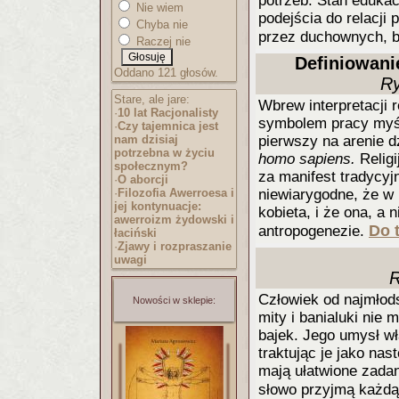
potrzeb. Stan eduka
Nie wiem
podejścia do relacji
Chyba nie
przez duchownych, by
Raczej nie
Definiowani
Oddano 121 głosów.
Ry
Stare, ale jare:
Wbrew interpretacji r
·
10 lat Racjonalisty
symbolem pracy myśl
·
Czy tajemnica jest
nam dzisiaj
pierwszy na arenie d
potrzebna w życiu
homo sapiens.
Relig
społecznym?
za manifest tradycy
·
O aborcji
·
Filozofia Awerroesa i
niewiarygodne, że w 
jej kontynuacje:
kobieta, i że ona, a
awerroizm żydowski i
Do t
antropogenezie.
łaciński
·
Zjawy i rozpraszanie
uwagi
R
Człowiek od najmłods
Nowości w sklepie:
mity i banialuki nie
bajek. Jego umysł wł
traktując je jako na
mają ułatwione zada
słowo przyjmą każdą