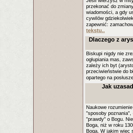
Jeśli wierzysz w mi
przekonać do zmiany
wiadomości, a gdy 
cywilów gdziekolwiek
zapewnić: zamachowc
tekstu..
Dlaczego z arys
Biskupi nigdy nie zre
ogłupiania mas, zaws
zależy ich byt (aryst
przeciwieństwie do b
opartego na posłusz
Jak uzasad
Naukowe rozumienie r
"sposoby poznania", 
"prawdy" o Bogu. Nie
Boga, niż w roku 130
Boga. W jakim więc s