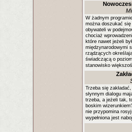
Nowoczesn
Mi
W żadnym programie 
można doszukać się i
obywateli w podejmo
chociaż wprowadzeni
które nawet jeżeli b
międzynarodowymi s
rządzących określają
świadczącą o poziom
stanowisko większoś
Zakła
Trzeba się zakładać
słynnym dialogu maj
trzeba, a jeżeli tak,
boskim wizerunkiem? 
nie przypomina rosyjs
wypełniona jest nab