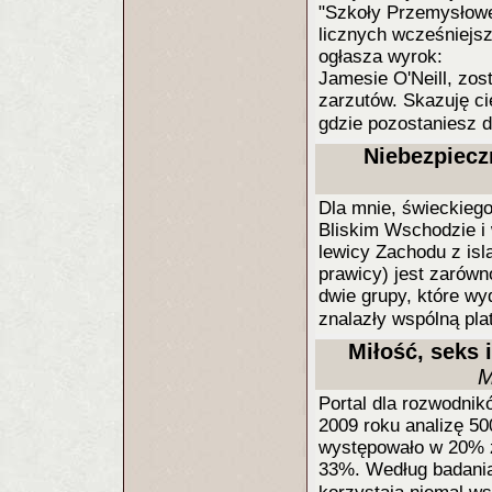
"Szkoły Przemysłowej
licznych wcześniejs
ogłasza wyrok:
Jamesie O'Neill, zo
zarzutów. Skazuję c
gdzie pozostaniesz d
Niebezpieczn
Dla mnie, świeckiego
Bliskim Wschodzie i 
lewicy Zachodu z isla
prawicy) jest zarówn
dwie grupy, które wyd
znalazły wspólną pl
Miłość, seks
M
Portal dla rozwodnik
2009 roku analizę 5
występowało w 20% z 
33%. Według badania