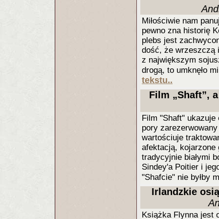
And
Miłościwie nam panuj
pewno zna historię K
plebs jest zachwyco
dość, że wrzeszczą i
z największym sojus
drogą, to umknęło mi
tekstu..
Film „Shaft”, 
Film "Shaft" ukazuje
pory zarezerwowany b
wartościuje traktowa
afektacją, kojarzone
tradycyjnie białymi 
Sindey'a Poitier i j
"Shafcie" nie byłby 
Irlandzkie osi
An
Książka Flynna jest o