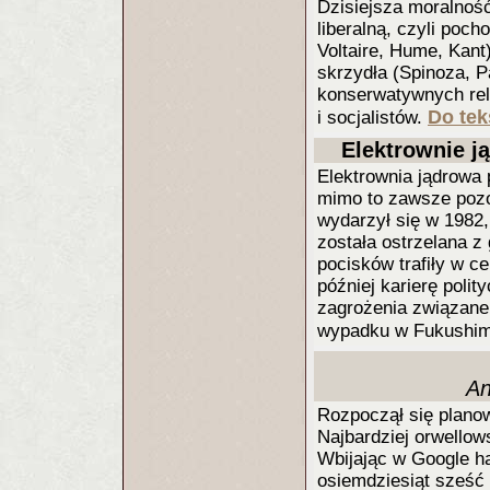
Dzisiejsza moralnoś
liberalną, czyli poc
Voltaire, Hume, Kant
skrzydła (Spinoza, P
konserwatywnych reli
Do tek
i socjalistów.
Elektrownie j
Elektrownia jądrowa 
mimo to zawsze pozos
wydarzył się w 1982,
została ostrzelana z
pocisków trafiły w c
później karierę poli
zagrożenia związane
wypadku w Fukushim
An
Rozpoczął się planow
Najbardziej orwello
Wbijając w Google h
osiemdziesiąt sześć