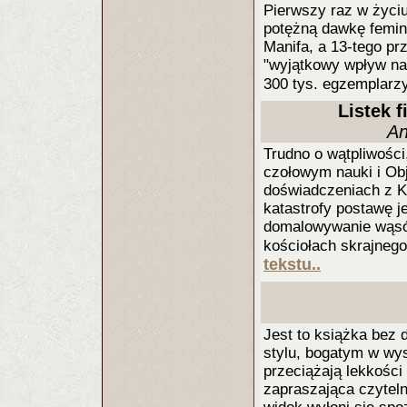
Pierwszy raz w życiu
potężną dawkę femin
Manifa, a 13-tego p
"wyjątkowy wpływ na 
300 tys. egzemplarz
Listek 
An
Trudno o wątpliwości
czołowym nauki i Obj
doświadczeniach z Ko
katastrofy postawę 
domalowywanie wąsów
kościołach skrajneg
tekstu..
Jest to książka bez
stylu, bogatym w wy
przeciążają lekkości
zapraszająca czyteln