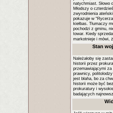
natychmiast. Słowo d
Młodszy o czterdzieś
zwyrodnienia ateński
pokazuje w "Rycerzac
kiełbas. Tłumaczy mu
pochodzi z gminu, ni
towar. Kiedy sprzeda
markotnieje i mówi, 
Stan woj
Należałoby się zast
historii przez proku
przemawiającymi za s
prawnicy, politolodzy
jest błaha, bo za ch
historii może być be
prokuratury i wysok
badających najnowsz
Wid