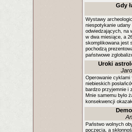
Gdy ł
Wystawy archeologi
niespotykanie udany r
odwiedzających, na 
w dwa miesiące, a 26 
skomplikowana jest s
pochodzą prezentowan
państwowe zglobali
Uroki astrol
Jar
Operowanie cyklami 
niebieskich posłańcó
bardzo przyjemnie i 
Mnie samemu było żal
konsekwencji okazał
Demok
An
Państwo wolnych obyw
poczęcia, a skłonno