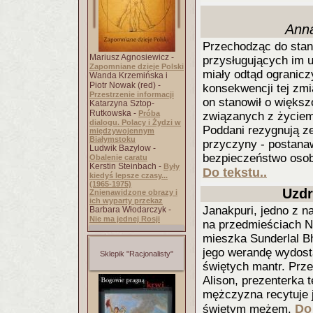
Anna
Przechodząc do stan
Mariusz Agnosiewicz -
przysługujących im u
Zapomniane dzieje Polski
miały odtąd ogranicz
Wanda Krzemińska i
Piotr Nowak (red) -
konsekwencji tej zmia
Przestrzenie informacji
on stanowił o większ
Katarzyna Sztop-
Rutkowska -
Próba
związanych z życiem
dialogu. Polacy i Żydzi w
Poddani rezygnują ze
międzywojennym
Białymstoku
przyczyny - postana
Ludwik Bazylow -
bezpieczeństwo osobi
Obalenie caratu
Kerstin Steinbach -
Były
Do tekstu..
kiedyś lepsze czasy...
(1965-1975)
Uzdr
Znienawidzone obrazy i
ich wyparty przekaz
Janakpuri, jedno z n
Barbara Włodarczyk -
Nie ma jednej Rosji
na przedmieściach Ne
mieszka Sunderlal 
jego werandę wydost
Sklepik "Racjonalisty"
świętych mantr. Prze
Alison, prezenterka t
mężczyzna recytuje j
Do 
świętym mężem.