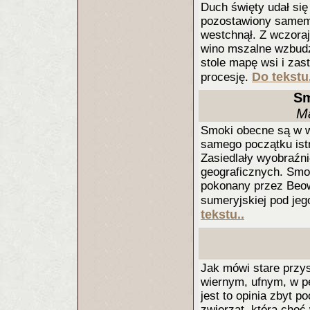
Duch święty udał się
pozostawiony samemu 
westchnął. Z wczoraj
wino mszalne wzbudz
stole mapę wsi i zas
Do tekstu.
procesję.
Sm
Ma
Smoki obecne są w w
samego początku istn
Zasiedlały wyobraźni
geograficznych. Smok 
pokonany przez Beowu
sumeryjskiej pod jeg
tekstu..
Jak mówi stare przys
wiernym, ufnym, w p
jest to opinia zbyt 
zwierząt, która choć