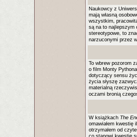
Naukowcy z Uniwersyt
mają własną osobow
wszystkim, pracowita
są na to najlepszym
stereotypowe, to zna
narzuconymi przez w
To wbrew pozorom za
o film Monty Python
dotyczący sensu życ
życia słyszę zazwycz
materialną rzeczywi
oczami bronią czego
W książkach
The End
omawiałem kwestię il
otrzymałem od czytel
co stanowi kwestię s