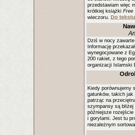
przedstawiam więc m
krótkiej książki
Free 
Do tekstu
wieczoru.
Naw
An
Dziś w nocy zawarte 
Informację przekazał
wynegocjowane z Egi
200 rakiet, z tego p
organizacji Islamski
Odrob
Kiedy porównujemy 
gatunków, takich jak
patrząc na przeciętną
szympansy są bliżej
późniejsze rozejście
i gorylami. Jest tu
niezależnym sortowa