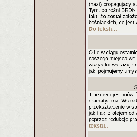
(nazi) propagujący 
Tym, co różni BRDN o
fakt, że został zało
bośniackich, co jest
Do tekstu..
O ile w ciągu ostatni
naszego miejsca we 
wszystko wskazuje na
jaki pojmujemy umys
S
Truizmem jest mówić,
dramatyczna. Wszelk
przekształcenie w sp
jak flaki z olejem od
poprzez redukcję pr
tekstu..