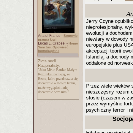
An
Jerry Coyne opubliko
nieprofesjonalny, wy
ewolucji a dochodem
Anatol France -
Bogowie
niewiary w dowody na
pragną krwi
Lucas L. Grabeel -
Homo
europejskie plus USA
Sanctus. Opowieść
akceptacji teorii ewo
homokapłana
Islandią, a dochody m
Złota myśl
oddalone od norwesk
Racjonalisty:
"Jako Miś o Bardzo Małym
Rozumku, pamiętaj, że
Rzecz, która przedstawia się
dorzecznie w twoim łebku,
Przez wiele wieków s
może wyglądać mniej
nieszczęsny rozum o
dorzecznie poza nim."
stosie (czasem w zas
przez wymyślne tortu
psychiczny terror i n
Socjop
Hitchens powiedział,