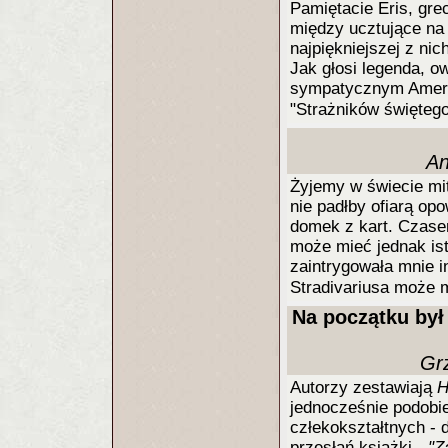
Pamiętacie Eris, gre
między ucztujące na 
najpiękniejszej z nic
Jak głosi legenda, 
sympatycznym Ameryk
"Strażników święteg
An
Żyjemy w świecie mit
nie padłby ofiarą op
domek z kart. Czase
może mieć jednak ist
zaintrygowała mnie i
Stradivariusa może 
Na początku był
Gr
Autorzy zestawiają
H
jednocześnie podobi
człekokształtnych - d
przesłań książki -
"Z