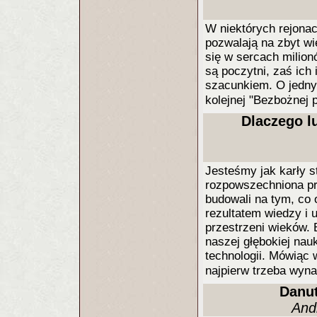
W niektórych rejonac
pozwalają na zbyt wie
się w sercach milion
są poczytni, zaś ic
szacunkiem. O jedny
kolejnej "Bezbożnej
Dlaczego l
Jesteśmy jak karły s
rozpowszechniona prz
budowali na tym, co 
rezultatem wiedzy i 
przestrzeni wieków. B
naszej głębokiej nau
technologii. Mówiąc 
najpierw trzeba wyna
Danut
And