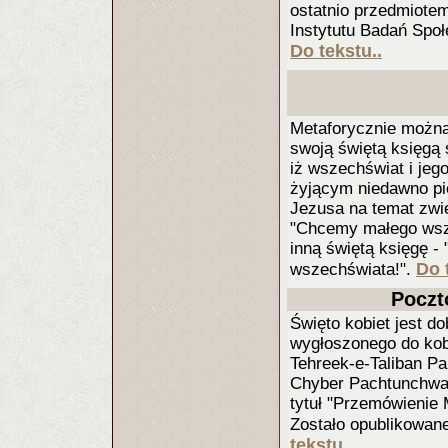
ostatnio przedmiote
Instytutu Badań Spo
Do tekstu..
Metaforycznie można
swoją świętą księgą s
iż wszechświat i je
żyjącym niedawno p
Jezusa na temat zwi
"Chcemy małego wsze
inną świętą księgę 
Do 
wszechświata!".
Poczt
Święto kobiet jest d
wygłoszonego do kobi
Tehreek-e-Taliban Pa
Chyber Pachtunchwa.
tytuł "Przemówienie 
Zostało opublikowan
tekstu..