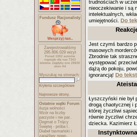
trudnościach w ucze
nieoczekiwanie i są 
intelektualnych, wkł
Fundusz Racjonalisty
Do tek
umiejętności.
Reakcje
Wesprzyj nas..
Jest czymś bardzo pr
Zarejestrowaliśmy
masowych morderców, 
295.806.029
wizyt
Zbrodnie tak straszn
Ponad 1062 autorów
napisało
dla nas 7343
występować przeciwko
tekstów.
Zajęłyby one 28930
stron A4
dążą do pokoju, pow
Do tekst
ignorancją!
Wyszukaj na stronach:
Ateist
Kryteria szczegółowe
Najnowsze strony..
Łyszczyński nie był
Ostatnie wątki Forum
:
drogą chaotycznej i 
iluzja wolności
której życzliwi sąsi
Wzór na liczby
równie życzliwi chrz
parzyste i nie par..
Dogmat o Trójcy
dziecka. Kazimierz Ł
Świętej - próba l..
Diabeł tasmański i
Instynktowna 
zaraźliwy nowo..