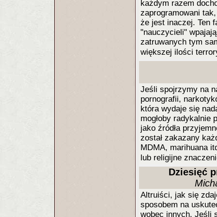
każdym razem dochod
zaprogramowani tak, 
że jest inaczej. Ten 
"nauczycieli" wpajaj
zatruwanych tym sam
większej ilości terr
Jeśli spojrzymy na 
pornografii, narkoty
która wydaje się nad
mogłoby radykalnie 
jako źródła przyjemn
został zakazany każ
MDMA, marihuana itd
lub religijne znaczen
Dziesięć 
Mich
Altruiści, jak się zd
sposobem na uskutecz
wobec innych. Jeśli s