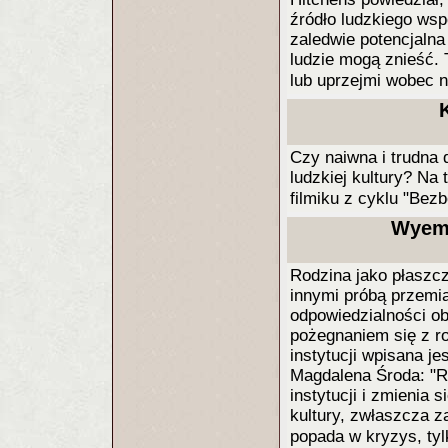
źródło ludzkiego wsp
zaledwie potencjalna 
ludzie mogą znieść. T
lub uprzejmi wobec ni
Czy naiwna i trudna 
ludzkiej kultury? Na
filmiku z cyklu "Be
Wyema
Rodzina jako płaszc
innymi próbą przemia
odpowiedzialności o
pożegnaniem się z ro
instytucji wpisana j
Magdalena Środa: "Ro
instytucji i zmienia
kultury, zwłaszcza z
popada w kryzys, tyl