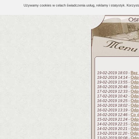
Używamy cookies w celach świadczenia usług, reklamy i statystyk. Korzys
Bez 
19-02-2019 18:03
-
Odp:
19-02-2019 14:14
-
Odp
19-02-2019 13:55
-
Odp:
18-02-2019 20:48
-
Odp:
17-02-2019 12:33
-
Odp:
17-02-2019 10:42
-
Odp:
16-02-2019 19:25
-
Odp:
16-02-2019 18:02
-
Odp:
16-02-2019 13:19
-
Co d
16-02-2019 12:46
-
Odp:
15-02-2019 21:24
-
Odp:
14-02-2019 22:15
-
Odp:
14-02-2019 20:21
-
Odp:
13-02-2019 11:20
-
Odp:
13-02-2019 00:08
-