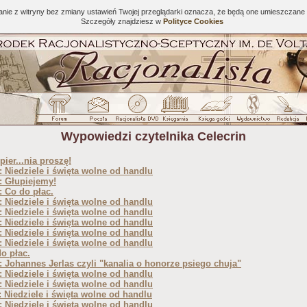
tanie z witryny bez zmiany ustawień Twojej przeglądarki oznacza, że będą one umieszcza
Szczegóły znajdziesz w
Polityce Cookies
Wypowiedzi czytelnika Celecrin
pier...nia proszę!
 Niedziele i święta wolne od handlu
: Głupiejemy!
 Co do płac.
 Niedziele i święta wolne od handlu
 Niedziele i święta wolne od handlu
 Niedziele i święta wolne od handlu
 Niedziele i święta wolne od handlu
 Niedziele i święta wolne od handlu
o płac.
 Johannes Jerlas czyli "kanalia o honorze psiego chuja"
 Niedziele i święta wolne od handlu
 Niedziele i święta wolne od handlu
 Niedziele i święta wolne od handlu
 Niedziele i święta wolne od handlu