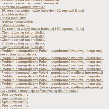
 Seksualna roszczeniowość feministek
: potrzeba dowartościowania?
 30. rocznica wojny iracko-irańskiej i 50. operacji Dunaj
 autoklakierstwo?
 istota matolstwa
 kryteria kompromitacji
 Stop manipulacji!!!
 30. rocznica wojny iracko-irańskiej i 50. operacji Dunaj
 Chętnie zostań racjonalistką.
 Chętnie zostań racjonalistką.
 Chętnie zostań racjonalistką.
 Chętnie zostań racjonalistką.
 Chętnie zostań racjonalistką.
 Problem demograficzny Polski - popularność wadliwej interpretacji
nie zostań racjonalistką.
 Problem demograficzny Polski - popularność wadliwej interpretacji
 Problem demograficzny Polski - popularność wadliwej interpretacji
 Problem demograficzny Polski - popularność wadliwej interpretacji
 Problem demograficzny Polski - popularność wadliwej interpretacji
 Problem demograficzny Polski - popularność wadliwej interpretacji
 Problem demograficzny Polski - popularność wadliwej interpretacji
 Problem demograficzny Polski - popularność wadliwej interpretacji
 Problem demograficzny Polski - popularność wadliwej interpretacji
 Problem demograficzny Polski - popularność wadliwej interpretacji
 Czy polskie instytucje państwowe są dla Polaków?
: Spis powszechny
: Spis powszechny
: Spis powszechny
: Spis powszechny