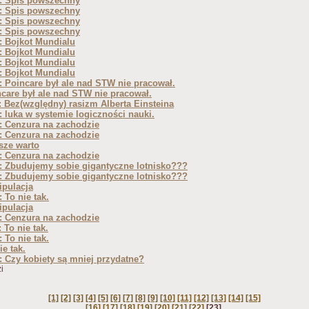
: Spis powszechny
: Spis powszechny
: Spis powszechny
: Spis powszechny
: Bojkot Mundialu
: Bojkot Mundialu
: Bojkot Mundialu
: Bojkot Mundialu
 Poincare był ale nad STW nie pracował.
care był ale nad STW nie pracował.
 Bez(względny) rasizm Alberta Einsteina
 luka w systemie logiczności nauki.
: Cenzura na zachodzie
: Cenzura na zachodzie
sze warto
: Cenzura na zachodzie
: Zbudujemy sobie gigantyczne lotnisko???
: Zbudujemy sobie gigantyczne lotnisko???
ipulacja
 To nie tak.
ipulacja
: Cenzura na zachodzie
 To nie tak.
 To nie tak.
ie tak.
 Czy kobiety są mniej przydatne?
i
[1]
[2]
[3]
[4]
[5]
[6]
[7]
[8]
[9]
[10]
[11]
[12]
[13]
[14]
[15]
[16]
[17]
[18]
[19]
[20]
[21]
[22]
[23]