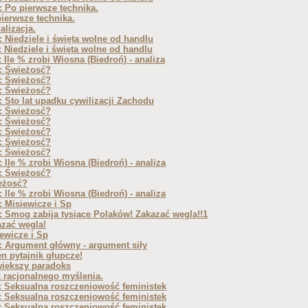
 Po pierwsze technika.
ierwsze technika.
alizacja.
 Niedziele i święta wolne od handlu
 Niedziele i święta wolne od handlu
 Ile % zrobi Wiosna (Biedroń) - analiza
: Świeżosć?
: Świeżosć?
: Świeżosć?
 Sto lat upadku cywilizacji Zachodu
: Świeżosć?
: Świeżosć?
: Świeżosć?
: Świeżosć?
: Świeżosć?
 Ile % zrobi Wiosna (Biedroń) - analiza
: Świeżosć?
eżosć?
 Ile % zrobi Wiosna (Biedroń) - analiza
 Misiewicze i Sp
 Smog zabija tysiące Polaków! Zakazać węgla!!1
zać węgla!
ewicze i Sp
 Argument główny - argument siły
n pytajnik głupcze!
większy paradoks
 racjonalnego myślenia.
 Seksualna roszczeniowość feministek
 Seksualna roszczeniowość feministek
 Seksualna roszczeniowość feministek