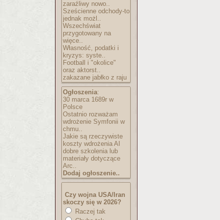
zaraźliwy nowo..
Sześcienne odchody-to
jednak możl..
Wszechświat
przygotowany na
więce..
Własność, podatki i
kryzys: syste..
Football i "okolice"
oraz aktorst..
zakazane jabłko z raju
Ogłoszenia
:
30 marca 1689r w
Polsce
Ostatnio rozważam
wdrożenie Symfonii w
chmu..
Jakie są rzeczywiste
koszty wdrożenia AI
dobre szkolenia lub
materiały dotyczące
Arc..
Dodaj ogłoszenie..
Czy wojna USA/Iran
skoczy się w 2026?
Raczej tak