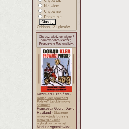
Chyba tak
Nie wiem
Chyba nie
Raczej nie
Oddano 121 głosów.
Chcesz wiedzieć więcej?
Zamów dobrą książkę.
Propozycje Racjonalisty:
Kazimierz Czapiński -
Dokąd kler prowadzi
Polskę? Laickie mowy
sejmowe
Francesca Gould, David
Haviland -
Dlaczego
mrówkojady boją się
mrówek? Zbiór
wybryków zwierząt
Mariusz Agnosiewicz -