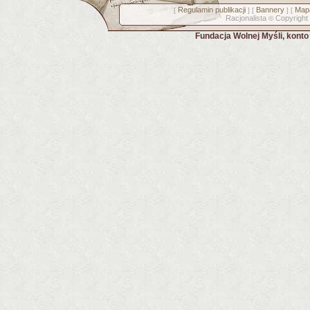
Regulamin publikacji
Bannery
Mapa
[
] [
] [
Racjonalista
Copyright
©
Fundacja Wolnej Myśli, kont