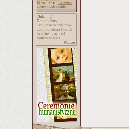
Marcin Kruk -
Człowiek
zajęty niesłychanie
Złota myśl
Racjonalisty:
"Myśleć to co prawdziwe,
czuć to co piękne i kochać
co dobre - w tym cel
rozumnego życia."
Platon