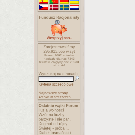
Fundusz Racjonalisty
Wesprzyj nas..
Zarejestrowaliśmy
296.913.565
wizyt
Ponad 1062 autorów
napisało
dla nas 7343
tekstów.
Zajęłyby one 28930
stron A4
Wyszukaj na stronach:
Kryteria szczegółowe
Najnowsze strony..
Archiwum streszczeń..
Ostatnie wątki Forum
:
iluzja wolności
Wzór na liczby
parzyste i nie par..
Dogmat o Trójcy
Świętej - próba l..
Diabeł tasmański i