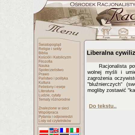
Światopogląd
Religie i sekty
Liberalna cywili
Biblia
Kościół i Katolicyzm
Filozofia
Racjonalista p
Nauka
Społeczeństwo
wolnej myśli i um
Prawo
zagrożenia oczywist
Państwo i polityka
Kultura
"bluźnierczych" (s
Felietony i eseje
mogliby zostawić "ka
Literatura
Ludzie, cytaty
Tematy różnorodne
Do tekstu..
Znalezione w sieci
Współpraca
Pytania i odpowiedzi
Listy od czytelników