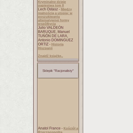
Kryminalne dzieje
papiestwa tom II
Lech Ostasz -
Między
realnością a utopią: w
poszukiwaniu
alternatywnej formy
współbycia
Julio VALDEÓN
BARUQUE, Manuel
TUŃÓN DE LARA,
Antonio DOMINGUEZ
ORTIZ -
Historia
Hiszpanii
Znajdź książkę..
Sklepik "Racjonalisty"
Anatol France -
Kościół a
Rzeczpospolita