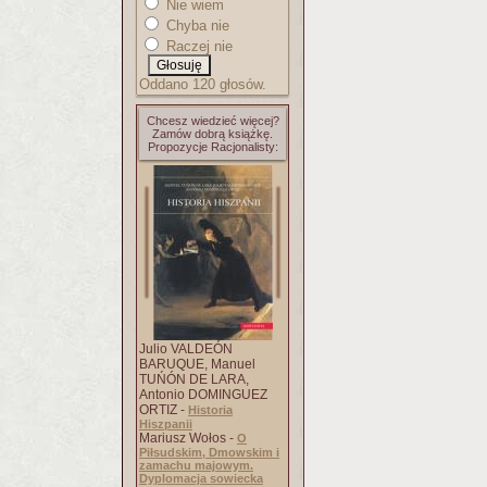
Nie wiem
Chyba nie
Raczej nie
Oddano 120 głosów.
Chcesz wiedzieć więcej?
Zamów dobrą książkę.
Propozycje Racjonalisty:
Julio VALDEÓN
BARUQUE, Manuel
TUŃÓN DE LARA,
Antonio DOMINGUEZ
ORTIZ -
Historia
Hiszpanii
Mariusz Wołos -
O
Piłsudskim, Dmowskim i
zamachu majowym.
Dyplomacja sowiecka