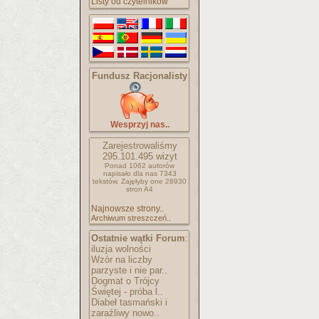
Listy od czytelników
Fundusz Racjonalisty
Wesprzyj nas..
Zarejestrowaliśmy
295.101.495
wizyt
Ponad 1062 autorów
napisało
dla nas 7343
tekstów.
Zajęłyby one 28930
stron A4
Najnowsze strony..
Archiwum streszczeń..
Ostatnie wątki Forum
:
iluzja wolności
Wzór na liczby
parzyste i nie par..
Dogmat o Trójcy
Świętej - próba l..
Diabeł tasmański i
zaraźliwy nowo..