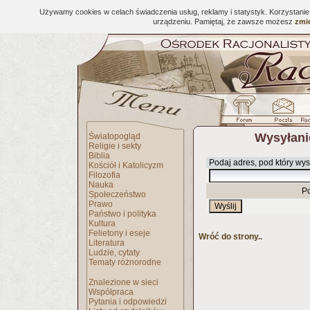
Używamy cookies w celach świadczenia usług, reklamy i statystyk. Korzystani
urządzeniu. Pamiętaj, że zawsze możesz
zmie
Wysyłani
Światopogląd
Religie i sekty
Biblia
Podaj adres, pod który wys
Kościół i Katolicyzm
Filozofia
Nauka
P
Społeczeństwo
Prawo
Państwo i polityka
Kultura
Felietony i eseje
Wróć do strony..
Literatura
Ludzie, cytaty
Tematy różnorodne
Znalezione w sieci
Współpraca
Pytania i odpowiedzi