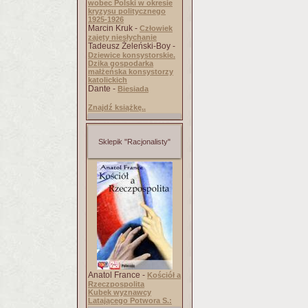
wobec Polski w okresie
kryzysu politycznego
1925-1926
Marcin Kruk -
Człowiek
zajęty niesłychanie
Tadeusz Żeleński-Boy -
Dziewice konsystorskie.
Dzika gospodarka
małżeńska konsystorzy
katolickich
Dante -
Biesiada
Znajdź książkę..
Sklepik "Racjonalisty"
Anatol France -
Kościół a
Rzeczpospolita
Kubek wyznawcy
Latającego Potwora S.: