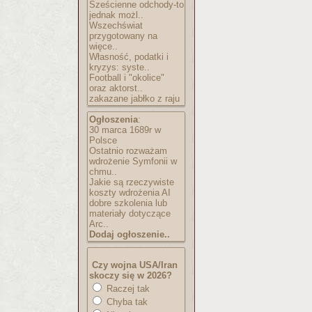
Sześcienne odchody-to
jednak możl..
Wszechświat
przygotowany na
więce..
Własność, podatki i
kryzys: syste..
Football i "okolice"
oraz aktorst..
zakazane jabłko z raju
Ogłoszenia
:
30 marca 1689r w
Polsce
Ostatnio rozważam
wdrożenie Symfonii w
chmu..
Jakie są rzeczywiste
koszty wdrożenia AI
dobre szkolenia lub
materiały dotyczące
Arc..
Dodaj ogłoszenie..
Czy wojna USA/Iran
skoczy się w 2026?
Raczej tak
Chyba tak