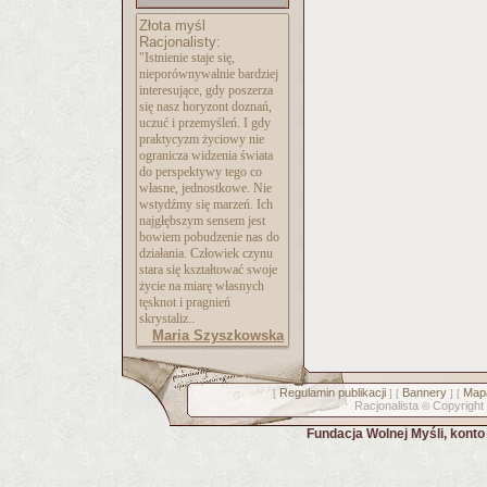
Złota myśl
Racjonalisty:
"Istnienie staje się,
nieporównywalnie bardziej
interesujące, gdy poszerza
się nasz horyzont doznań,
uczuć i przemyśleń. I gdy
praktycyzm życiowy nie
ogranicza widzenia świata
do perspektywy tego co
własne, jednostkowe. Nie
wstydźmy się marzeń. Ich
najgłębszym sensem jest
bowiem pobudzenie nas do
działania. Człowiek czynu
stara się kształtować swoje
życie na miarę własnych
tęsknot i pragnień
skrystaliz..
Maria Szyszkowska
Regulamin publikacji
Bannery
Mapa
[
] [
] [
Racjonalista
Copyright
©
Fundacja Wolnej Myśli, kont