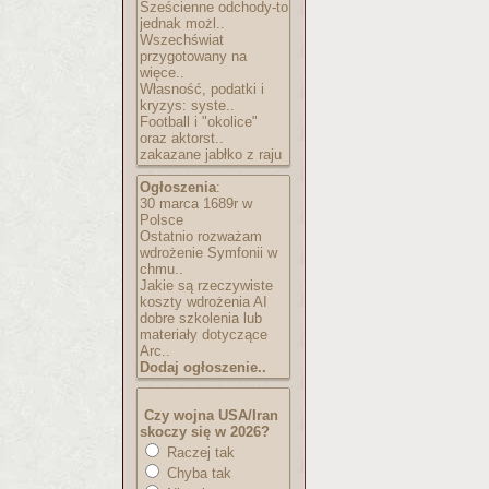
Sześcienne odchody-to
jednak możl..
Wszechświat
przygotowany na
więce..
Własność, podatki i
kryzys: syste..
Football i "okolice"
oraz aktorst..
zakazane jabłko z raju
Ogłoszenia
:
30 marca 1689r w
Polsce
Ostatnio rozważam
wdrożenie Symfonii w
chmu..
Jakie są rzeczywiste
koszty wdrożenia AI
dobre szkolenia lub
materiały dotyczące
Arc..
Dodaj ogłoszenie..
Czy wojna USA/Iran
skoczy się w 2026?
Raczej tak
Chyba tak