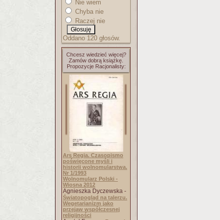
Nie wiem
Chyba nie
Raczej nie
Oddano 120 głosów.
Chcesz wiedzieć więcej?
Zamów dobrą książkę.
Propozycje Racjonalisty:
Ars Regia. Czasopismo
poświęcone myśli i
historii wolnomularstwa.
Nr 1/1993
Wolnomularz Polski -
Wiosna 2012
Agnieszka Dyczewska -
Światopogląd na talerzu.
Wegetarianizm jako
przejaw współczesnej
religijności