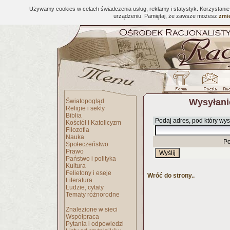
Używamy cookies w celach świadczenia usług, reklamy i statystyk. Korzystani
urządzeniu. Pamiętaj, że zawsze możesz
zmie
Wysyłani
Światopogląd
Religie i sekty
Biblia
Podaj adres, pod który wys
Kościół i Katolicyzm
Filozofia
Nauka
Po
Społeczeństwo
Prawo
Państwo i polityka
Kultura
Felietony i eseje
Wróć do strony..
Literatura
Ludzie, cytaty
Tematy różnorodne
Znalezione w sieci
Współpraca
Pytania i odpowiedzi