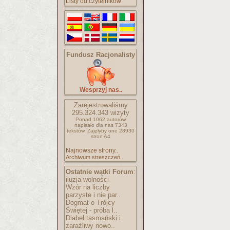
Listy od czytelników
Fundusz Racjonalisty
Wesprzyj nas..
Zarejestrowaliśmy
295.324.343
wizyty
Ponad 1062 autorów
napisało
dla nas 7343
tekstów.
Zajęłyby one 28930
stron A4
Najnowsze strony..
Archiwum streszczeń..
Ostatnie wątki Forum
:
iluzja wolności
Wzór na liczby
parzyste i nie par..
Dogmat o Trójcy
Świętej - próba l..
Diabeł tasmański i
zaraźliwy nowo..