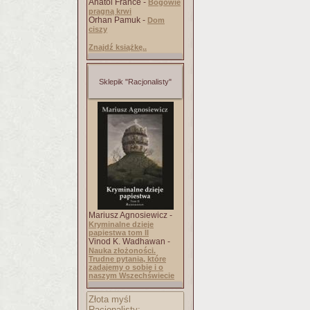
Anatol France -
Bogowie
pragną krwi
Orhan Pamuk -
Dom
ciszy
Znajdź książkę..
Sklepik "Racjonalisty"
Mariusz Agnosiewicz -
Kryminalne dzieje
papiestwa tom II
Vinod K. Wadhawan -
Nauka złożoności.
Trudne pytania, które
zadajemy o sobie i o
naszym Wszechświecie
Złota myśl
Racjonalisty: