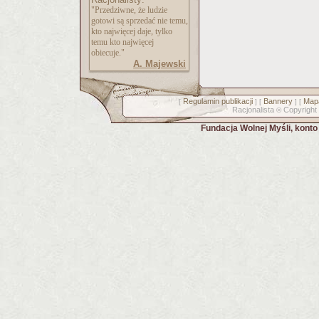
"Przedziwne, że ludzie
gotowi są sprzedać nie temu,
kto najwięcej daje, tylko
temu kto najwięcej
obiecuje."
A. Majewski
Regulamin publikacji
Bannery
Mapa
[
] [
] [
Racjonalista
Copyright
©
Fundacja Wolnej Myśli, kont