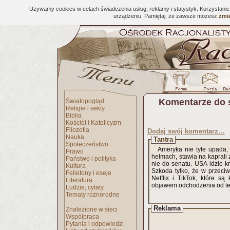
Używamy cookies w celach świadczenia usług, reklamy i statystyk. Korzystani
urządzeniu. Pamiętaj, że zawsze możesz
zmie
Komentarze do 
Światopogląd
Religie i sekty
Biblia
Kościół i Katolicyzm
Filozofia
Dodaj swój komentarz…
Nauka
Tantra
Społeczeństwo
Ameryka nie tyle upada,
Prawo
hełmach, stawia na kaprali 
Państwo i polityka
nie do senatu. USA idzie kr
Kultura
Szkoda tylko, że w przeci
Felietony i eseje
Netflix i TikTok, które są
Literatura
objawem odchodzenia od te
Ludzie, cytaty
Tematy różnorodne
Reklama
Znalezione w sieci
Współpraca
Pytania i odpowiedzi