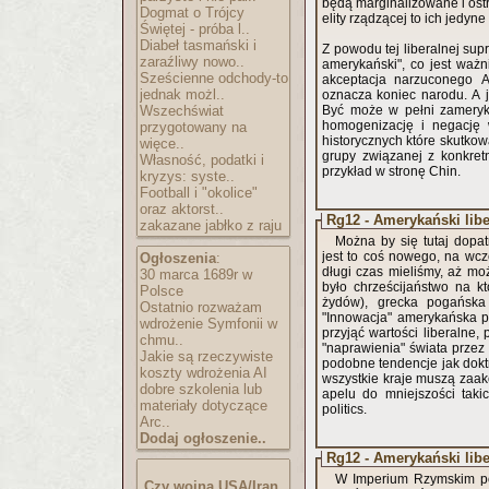
będą marginalizowane i ostr
Dogmat o Trójcy
elity rządzącej to ich jedyn
Świętej - próba l..
Diabeł tasmański i
Z powodu tej liberalnej sup
zaraźliwy nowo..
amerykański", co jest ważni
Sześcienne odchody-to
akceptacja narzuconego Am
jednak możl..
oznacza koniec narodu. A j
Wszechświat
Być może w pełni zameryka
homogenizację i negację w
przygotowany na
historycznych które skutkow
więce..
grupy związanej z konkret
Własność, podatki i
przykład w stronę Chin.
kryzys: syste..
Football i "okolice"
oraz aktorst..
Rg12 - Amerykański libe
zakazane jabłko z raju
Można by się tutaj dopa
jest to coś nowego, na wc
Ogłoszenia
:
długi czas mieliśmy, aż moż
30 marca 1689r w
było chrześcijaństwo na k
Polsce
żydów), grecka pogańska 
Ostatnio rozważam
"Innowacja" amerykańska p
wdrożenie Symfonii w
przyjąć wartości liberalne
chmu..
"naprawienia" świata przez
Jakie są rzeczywiste
podobne tendencje jak dokt
koszty wdrożenia AI
wszystkie kraje muszą zaak
dobre szkolenia lub
apelu do mniejszości takic
materiały dotyczące
politics.
Arc..
Dodaj ogłoszenie..
Rg12 - Amerykański libe
W Imperium Rzymskim pog
Czy wojna USA/Iran