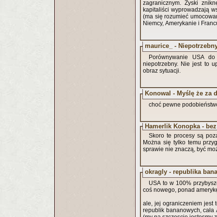
zagranicznym. Zyski zniknę
kapitaliści wyprowadzają ws
(ma się rozumieć umocowanej
Niemcy, Amerykanie i Francu
maurice_ - Niepotrzebny
Porównywanie USA do R
niepotrzebny. Nie jest to
obraz sytuacji.
Konowal - Myślę że za 
choć pewne podobieństwo 
Hamerlik Konopka - bez
Skoro te procesy są poza
Można się tylko temu przyg
sprawie nie znaczą, być moż
okragly - republika ba
USA to w 100% przybysze,
coś nowego, ponad ameryk
ale, jej ograniczeniem jest
republik bananowych, cała A