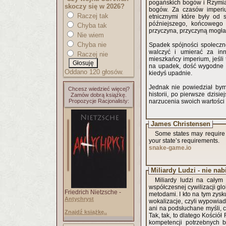
pogańskich bogów i Rzymia
skoczy się w 2026?
bogów. Za czasów imperiu
Raczej tak
etnicznymi które były od 
późniejszego, końcowego 
Chyba tak
przyczyna, przyczyną mogła
Nie wiem
Chyba nie
Spadek spójności społeczn
walczyć i umierać za inn
Raczej nie
mieszkańcy imperium, jeśli
na upadek, dość wygodne u
Oddano 120 głosów.
kiedyś upadnie.
Jednak nie powiedział bym
Chcesz wiedzieć więcej?
historii, po pierwsze dzisi
Zamów dobrą książkę.
Propozycje Racjonalisty:
narzucenia swoich wartości 
James Christensen
Some states may require 
your state’s requirements.
snake-game.io
Miliardy Ludzi - nie nab
Miliardy ludzi na całym
współczesnej cywilizacji gl
Friedrich Nietzsche -
metodami. I kto na tym zysku
Antychryst
wokalizacje, czyli wypowiad
ani na podsłuchane myśli, c
Znajdź książkę..
Tak, tak, to dlatego Kościół
kompetencji potrzebnych 