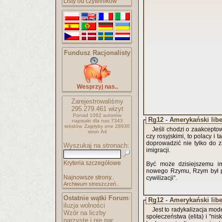
Listy od czytelników
Fundusz Racjonalisty
Wesprzyj nas..
Zarejestrowaliśmy
295.279.461
wizyt
Ponad 1062 autorów
Rg12 - Amerykański libe
napisało
dla nas 7343
tekstów.
Zajęłyby one 28930
Jeśli chodzi o zaakcept
stron A4
czy rosyjskimi, to polacy i
doprowadzić nie tylko do 
Wyszukaj na stronach:
imigracji.
Kryteria szczegółowe
Być może dzisiejszemu im
nowego Rzymu, Rzym był pos
Najnowsze strony..
cywilizacji".
Archiwum streszczeń..
Ostatnie wątki Forum
:
Rg12 - Amerykański libe
iluzja wolności
Jest to radykalizacja mo
Wzór na liczby
społeczeństwa (elita) i "nis
parzyste i nie par..