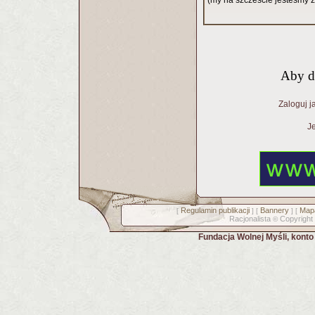
(my na szczescie jestesmy z
Aby d
Zaloguj j
Je
Regulamin publikacji
Bannery
Mapa
[
] [
] [
Racjonalista
Copyright
©
Fundacja Wolnej Myśli, kont