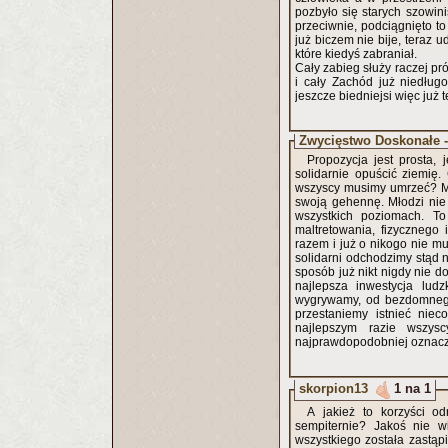
pozbyło się starych szowini
przeciwnie, podciągnięto t
już biczem nie bije, teraz u
które kiedyś zabraniał.
Cały zabieg służy raczej p
i cały Zachód już niedług
jeszcze biedniejsi więc już 
Zwycięstwo Doskonałe 
Propozycja jest prosta,
solidarnie opuścić ziemię
wszyscy musimy umrzeć? Mia
swoją gehennę. Młodzi nie 
wszystkich poziomach. To
maltretowania, fizycznego
razem i już o nikogo nie mu
solidarni odchodzimy stąd n
sposób już nikt nigdy nie d
najlepsza inwestycja ludz
wygrywamy, od bezdomnego
przestaniemy istnieć nie
najlepszym razie wszys
najprawdopodobniej oznacza
skorpion13
1 na 1
A jakież to korzyści o
sempiternie? Jakoś nie wi
wszystkiego została zastąpi