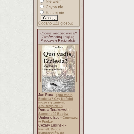
Nie wiem
Chyba nie
Raczej nie
Oddano 121 głosów.
Chcesz wiedzieć więcej?
Zamów dobrą książkę.
Propozycje Racjonalisty:
Jan Rura -
Quo vadis,
Ecclesia? Czy Kościół
może się zmienić
Ars Regia Nr 18
Dorota Terakowska -
Samotność Bogów
Umberto Eco -
Cmentarz
w Pradze
Cezary Lusiński -
Parnell. Droga
Irlandczyków do