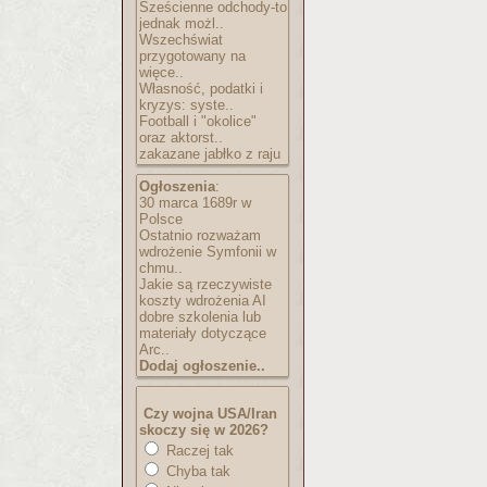
Sześcienne odchody-to
jednak możl..
Wszechświat
przygotowany na
więce..
Własność, podatki i
kryzys: syste..
Football i "okolice"
oraz aktorst..
zakazane jabłko z raju
Ogłoszenia
:
30 marca 1689r w
Polsce
Ostatnio rozważam
wdrożenie Symfonii w
chmu..
Jakie są rzeczywiste
koszty wdrożenia AI
dobre szkolenia lub
materiały dotyczące
Arc..
Dodaj ogłoszenie..
Czy wojna USA/Iran
skoczy się w 2026?
Raczej tak
Chyba tak