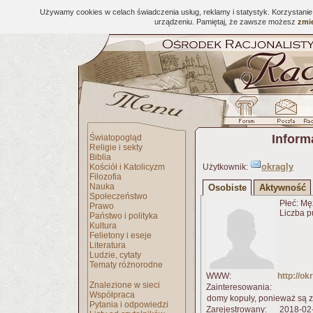
Używamy cookies w celach świadczenia usług, reklamy i statystyk. Korzystani
urządzeniu. Pamiętaj, że zawsze możesz
zmie
Inform
Światopogląd
Religie i sekty
Biblia
okragly
Kościół i Katolicyzm
Użytkownik:
Filozofia
Nauka
Osobiste
Aktywność
Społeczeństwo
Płeć: Mę
Prawo
Liczba p
Państwo i polityka
Kultura
Felietony i eseje
Literatura
Ludzie, cytaty
Tematy różnorodne
WWW:
http://o
Znalezione w sieci
Zainteresowania:
Współpraca
domy kopuły, ponieważ są z
Pytania i odpowiedzi
Zarejestrowany:
2018-02