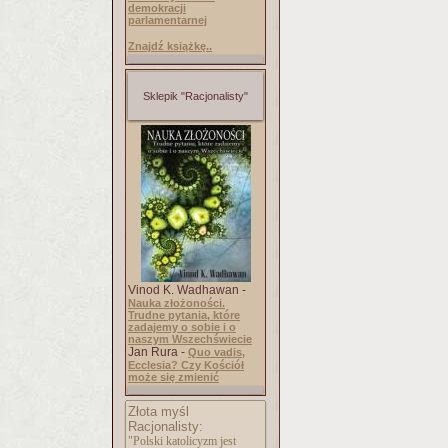
demokracji
parlamentarnej
Znajdź książkę..
Sklepik "Racjonalisty"
Vinod K. Wadhawan -
Nauka złożoności.
Trudne pytania, które
zadajemy o sobie i o
naszym Wszechświecie
Jan Rura -
Quo vadis,
Ecclesia? Czy Kościół
może się zmienić
Złota myśl
Racjonalisty:
"Polski katolicyzm jest