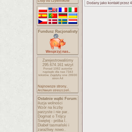
Listy od czytelników
Dodany jako kontakt przez 4
Fundusz Racjonalisty
Wesprzyj nas..
Zarejestrowaliśmy
295.674.161
wizyt
Ponad 1062 autorów
napisało
dla nas 7343
tekstów.
Zajęłyby one 28930
stron A4
Najnowsze strony..
Archiwum streszczeń..
Ostatnie wątki Forum
:
iluzja wolności
Wzór na liczby
parzyste i nie par..
Dogmat o Trójcy
Świętej - próba l..
Diabeł tasmański i
zaraźliwy nowo..