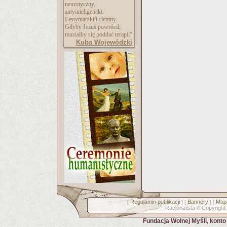
neurotyczny,
antyinteligencki.
Festyniarski i ciemny.
Gdyby Jezus powrócił,
musiałby się poddać terapii".
Kuba Wojewódzki
Regulamin publikacji
Bannery
Mapa
[
] [
] [
Racjonalista
Copyright
©
Fundacja Wolnej Myśli, kont