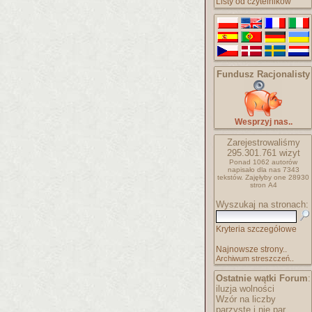
Listy od czytelników
Fundusz Racjonalisty
Wesprzyj nas..
Zarejestrowaliśmy
295.301.761
wizyt
Ponad 1062 autorów
napisało
dla nas 7343
tekstów.
Zajęłyby one 28930
stron A4
Wyszukaj na stronach:
Kryteria szczegółowe
Najnowsze strony..
Archiwum streszczeń..
Ostatnie wątki Forum
:
iluzja wolności
Wzór na liczby
parzyste i nie par..