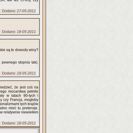
USA, ale też CHiny, czy
Dodano:
17-05-2011
Dodano:
18-05-2011
jakie są te dowody winy?
o pewnego stopnia tak).
Dodano:
18-05-2011
dzieć, że jest coś na
zego mocarstwa pełniło
ały w latach 90-tych i
jonalizmami tych krajów
rudno mieć tu pretensje.
w relatywnie niewielkim
Dodano:
18-05-2011