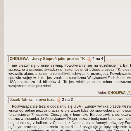
CHOLEWA - Jerzy Stepień jako prezes TK
4 na 4
nie cieszył się u mnie estymą. Powoływanie się na egzekucję na Bin 
sprzeczne z prawem, świadczy o niekompetencji byłego prezesa TK; głos l
wyzwolić alarm, a zatem uniemożliwić schwytanie przestępcy. Powoływanie
sprawie wojny w Iraku jest znakiem serwilizmu Watykanowi.Zadłużenie w
USA przekracza 14 bilionów &. To jest wielki problem, mimo to uważ
wzajemnie sobie potrzebni.
Autor:
CHOLEWA
Jacek Tabisz - nowa teza
2 na 2
Pojawiająca się teza o oddalaniu się USA i Europy wynika przede wszys
wraca do pełnej pozycji gracza w pierwszej lidze po spowodowanym dwo
(przejściowym?) upadku. Cieszę się z tego jako Europejczyk, choć oczy
odczuć w stosunku do Amerykanów. Długo jeszcze będą nam kulturowo i polit
dogadania się z Indiami, z Chinami, z Japonią przez Amerykanów, czy Eu
ogólnym procesie jednoczenia się ludzi i też przyjmuję je optymistycznie. 