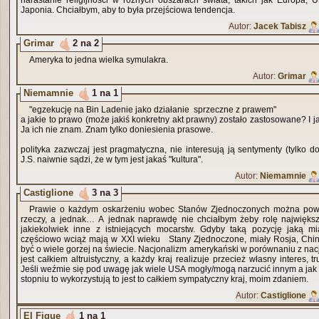
narastanie religijności w różnych obszarach świata, takich jak Europa, 
Japonia. Chciałbym, aby to była przejściowa tendencja.
Autor:
Jacek Tabisz
Grimar
2 na 2
Ameryka to jedna wielka symulakra.
Autor:
Grimar
Niemamnie
1 na 1
"egzekucję na Bin Ladenie jako działanie sprzeczne z prawem"
a jakie to prawo (może jakiś konkretny akt prawny) zostało zastosowane? I 
Ja ich nie znam. Znam tylko doniesienia prasowe.
polityka zazwczaj jest pragmatyczna, nie interesują ją sentymenty (tylko d
J.S. naiwnie sądzi, że w tym jest jakaś "kultura".
Autor:
Niemamnie
Castiglione
3 na 3
Prawie o każdym oskarżeniu wobec Stanów Zjednoczonych można powie
rzeczy, a jednak… A jednak naprawdę nie chciałbym żeby rolę najwięks
jakiekolwiek inne z istniejących mocarstw. Gdyby taką pozycję jaką mi
częściowo wciąż mają w XXI wieku Stany Zjednoczone, miały Rosja, Chiny czy Francja, mogłoby
być o wiele gorzej na świecie. Nacjonalizm amerykański w porównaniu z nac
jest całkiem altruistyczny, a każdy kraj realizuje przecież własny interes, t
Jeśli weźmie się pod uwagę jak wiele USA mogły/mogą narzucić innym a jak 
stopniu to wykorzystują to jest to całkiem sympatyczny kraj, moim zdaniem.
Autor:
Castiglione
El Fique
1 na 1