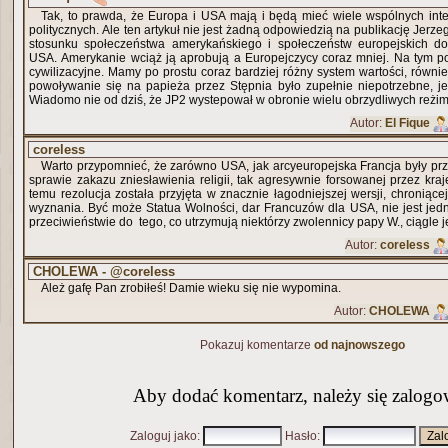
Tak, to prawda, że Europa i USA mają i będą mieć wiele wspólnych int
politycznych. Ale ten artykuł nie jest żadną odpowiedzią na publikację Jerzeg
stosunku społeczeństwa amerykańskiego i społeczeństw europejskich do
USA. Amerykanie wciąż ją aprobują a Europejczycy coraz mniej. Na tym p
cywilizacyjne. Mamy po prostu coraz bardziej różny system wartości, równi
powoływanie się na papieża przez Stępnia było zupełnie niepotrzebne, je
Wiadomo nie od dziś, że JP2 wystepował w obronie wielu obrzydliwych reżi
Autor:
El Fique
coreless
Warto przypomnieć, że zarówno USA, jak arcyeuropejska Francja były pr
sprawie zakazu zniesławienia religii, tak agresywnie forsowanej przez kra
temu rezolucja została przyjęta w znacznie łagodniejszej wersji, chroniąc
wyznania. Być może Statua Wolności, dar Francuzów dla USA, nie jest jed
przeciwieństwie do tego, co utrzymują niektórzy zwolennicy papy W., ciągle 
Autor:
coreless
CHOLEWA - @coreless
Ależ gafę Pan zrobiłeś! Damie wieku się nie wypomina.
Autor:
CHOLEWA
Pokazuj komentarze
od najnowszego
Aby dodać komentarz, należy się zalogo
Zaloguj jako
:
Hasło
: