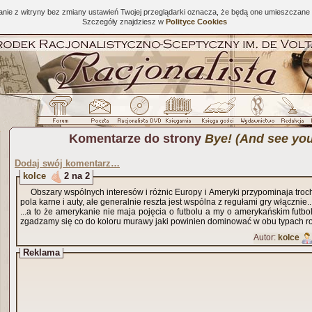
tanie z witryny bez zmiany ustawień Twojej przeglądarki oznacza, że będą one umieszcza
Szczegóły znajdziesz w
Polityce Cookies
Komentarze do strony
Bye! (And see you 
Dodaj swój komentarz…
kolce
2 na 2
Obszary wspólnych interesów i różnic Europy i Ameryki przypominaja troch
pola karne i auty, ale generalnie reszta jest wspólna z regułami gry włącznie..
...a to że amerykanie nie maja pojęcia o futbolu a my o amerykańskim futbol
zgadzamy się co do koloru murawy jaki powinien dominować w obu typach ro
Autor:
kolce
Reklama