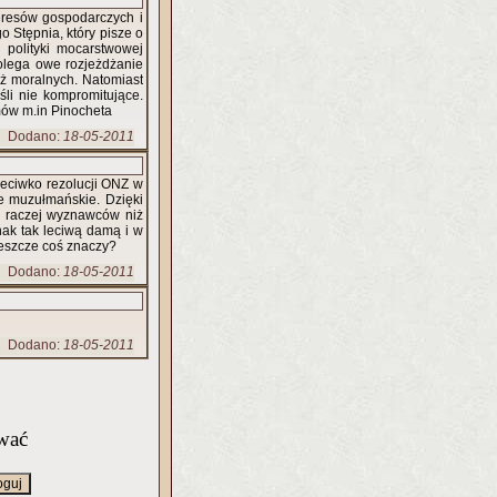
eresów gospodarczych i
o Stępnia, który pisze o
 polityki mocarstwowej
olega owe rozjeżdżanie
eż moralnych. Natomiast
śli nie kompromitujące.
mów m.in Pinocheta
Dodano:
18-05-2011
zeciwko rezolucji ONZ w
je muzułmańskie. Dzięki
ej raczej wyznawców niż
nak tak leciwą damą i w
jeszcze coś znaczy?
Dodano:
18-05-2011
Dodano:
18-05-2011
wać