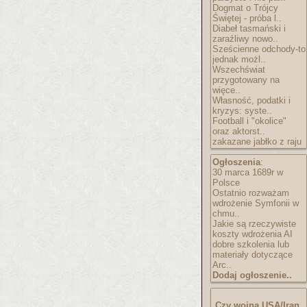
Dogmat o Trójcy
Świętej - próba l..
Diabeł tasmański i
zaraźliwy nowo..
Sześcienne odchody-to
jednak możl..
Wszechświat
przygotowany na
więce..
Własność, podatki i
kryzys: syste..
Football i "okolice"
oraz aktorst..
zakazane jabłko z raju
Ogłoszenia
:
30 marca 1689r w
Polsce
Ostatnio rozważam
wdrożenie Symfonii w
chmu..
Jakie są rzeczywiste
koszty wdrożenia AI
dobre szkolenia lub
materiały dotyczące
Arc..
Dodaj ogłoszenie..
Czy wojna USA/Iran