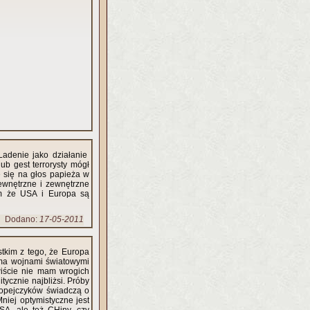
Ladenie jako działanie
ub gest terrorysty mógł
 się na głos papieża w
ewnętrzne i zewnętrzne
am że USA i Europa są
Dodano:
17-05-2011
tkim z tego, że Europa
ma wojnami światowymi
wiście nie mam wrogich
ycznie najbliżsi. Próby
ropejczyków świadczą o
Mniej optymistyczne jest