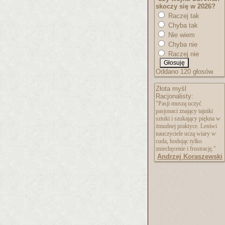
skoczy się w 2026?
Raczej tak
Chyba tak
Nie wiem
Chyba nie
Raczej nie
Oddano 120 głosów.
Złota myśl
Racjonalisty:
"Pasji muszą uczyć
pasjonaci znający tajniki
sztuki i szukający piękna w
żmudnej praktyce. Leniwi
nauczyciele uczą wiary w
cuda, hodując tylko
zniechęcenie i frustrację."
Andrzej Koraszewski