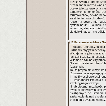
przekazywania gromadzon
przemianom, można wnosić 
oczywiście, że ewolucja me
badanych fenomenów. Docho
forumowiczów, pewna bezw
zaistnieniu nowych odkryć. 
raczej na pewno nie "wier
system nauki. Dla mnie pr
widoczne, ale przez niektó
się dzięki nauce - nie bójcie
R.Brzeziński robbo - Ni
Zasada antropiczna jest 
ludzie wierzący,z niechęcią a
Wydaje mi się,że rozstrzy
jest też filozoficzna refleksja
W temacie tym należy prze
Nie można się też obejść b
fizycznych.
Tak to przynajmniej wynika 
Rozważania te wymagają m
I -możliwości ewolucyjnego 
II -zasadności istnienia eu
ewolucyjnego rozwoju
III -abiotycznej możliwości
ewolucji pierwszych istot 
niezbędnych do istnienia 
zastanowienia nad ekosfer
V -istnienia życia poza nasz