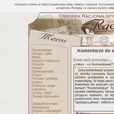
Używamy cookies w celach świadczenia usług, reklamy i statystyk. Korzystani
urządzeniu. Pamiętaj, że zawsze możesz
zmie
Komentarze do 
Światopogląd
Religie i sekty
Biblia
Dodaj swój komentarz…
Kościół i Katolicyzm
ratus - co komentować?
Filozofia
Nauka
Żeby komentować przywoła
Społeczeństwo
ot, choćby Leonarda Sus
Prawo
polskim przekładzie w ze
Państwo i polityka
matematyką. W mojej opinii 
Kultura
Natomiast nie polecam zastę
Felietony i eseje
łamach "Racjonalisty.pl". 
Literatura
wysiłek intelektualny nien
Ludzie, cytaty
przyjęciu wykładni, że le
Tematy różnorodne
przekonaniu teza nieprawd
"gadającą głową", odbiera m
Znalezione w sieci
Współpraca
Pytania i odpowiedzi
Reklama