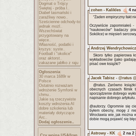
Dogmat o Trójcy
Świętej - próba l..
zohen - Kalikles
4 n
Diabeł tasmański i
zaraźliwy nowo..
"Żaden empiryczny fakt ni
Sześcienne odchody-to
Oczywiście zapomniałeś - 
jednak możl..
"naukowców" badaczy pisma tzw. Świętego, białosto
Wszechświat
Sokółce) w mięsień sercow
przygotowany na
więce..
Własność, podatki i
Andrzej Wendrychowicz
kryzys: syste..
Football i "okolice"
Skoro tylko papierowa k
oraz aktorst..
wykładowców (jako gadając
zakazane jabłko z raju
pisać owe książki?
Ogłoszenia
:
30 marca 1689r w
Jacek Tabisz - @ratus 
Polsce
@ratus. Zarówno książki
Ostatnio rozważam
obecnych czasach filmik 
wdrożenie Symfonii w
sporządzenie dobrego wykła
chmu..
napisanie dobrego artykułu
Jakie są rzeczywiste
koszty wdrożenia AI
@autorzy. Ogromnie się cie
dobre szkolenia lub
byłem obecny, mogę z nie
materiały dotyczące
Wrocławia wie, jak można 
Arc..
dobie mogą pojawić się błęd
Dodaj ogłoszenie..
Astrowy - KK
2 na 2
Czy wojna USA/Iran