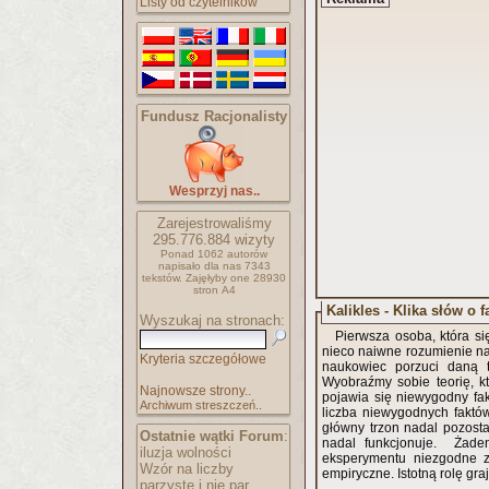
Listy od czytelników
Fundusz Racjonalisty
Wesprzyj nas..
Zarejestrowaliśmy
295.776.884
wizyty
Ponad 1062 autorów
napisało
dla nas 7343
tekstów.
Zajęłyby one 28930
stron A4
Kalikles - Klika słów o f
Wyszukaj na stronach:
Pierwsza osoba, która s
nieco naiwne rozumienie na
Kryteria szczegółowe
naukowiec porzuci daną te
Wyobraźmy sobie teorię, któ
Najnowsze strony..
pojawia się niewygodny fa
Archiwum streszczeń..
liczba niewygodnych faktów
główny trzon nadal pozosta
Ostatnie wątki Forum
:
nadal funkcjonuje. Żaden 
iluzja wolności
eksperymentu niezgodne z 
Wzór na liczby
empiryczne. Istotną rolę gr
parzyste i nie par..