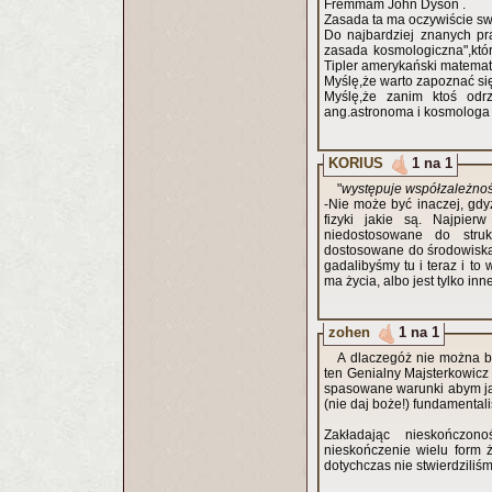
Fremmam John Dyson .
Zasada ta ma oczywiście swo
Do najbardziej znanych pr
zasada kosmologiczna",któr
Tipler amerykański matematyk
Myślę,że warto zapoznać si
Myślę,że zanim ktoś odrz
ang.astronoma i kosmologa
KORIUS
1 na 1
"
występuje współzależnoś
-Nie może być inaczej, gdy
fizyki jakie są. Najpie
niedostosowane do stru
dostosowane do środowiska,
gadalibyśmy tu i teraz i to
ma życia, albo jest tylko in
zohen
1 na 1
A dlaczegóż nie można by
ten Genialny Majsterkowicz musiał się nagłówkować te 4 miliardy lat temu, by stworzyć tak idealni
spasowane warunki abym ja u
(nie daj boże!) fundamental
Zakładając nieskończon
nieskończenie wielu form ż
dotychczas nie stwierdziliś