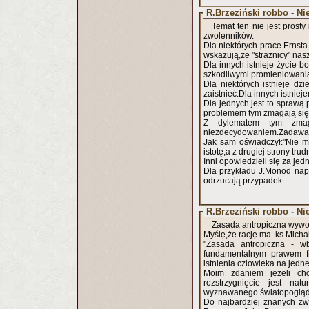
R.Brzeziński robbo - Ni
Temat ten nie jest prost
zwolenników.
Dla niektórych prace Ernsta
wskazują,ze "strażnicy" nasz
Dla innych istnieje życie bo
szkodliwymi promieniowania
Dla niektórych istnieje dz
zaistnieć.Dla innych istniej
Dla jednych jest to sprawą 
problemem tym zmagają się 
Z dylematem tym zmag
niezdecydowaniem.Zadawał s
Jak sam oświadczył:"Nie m
istotę,a z drugiej strony tr
Inni opowiedzieli się za je
Dla przykładu J.Monod nap.
odrzucają przypadek.
R.Brzeziński robbo - Ni
Zasada antropiczna wywoł
Myślę,że rację ma ks.Michał
"Zasada antropiczna - w
fundamentalnym prawem fi
istnienia człowieka na jedn
Moim zdaniem jeżeli cho
rozstrzygnięcie jest na
wyznawanego światopogląd
Do najbardziej znanych zwo