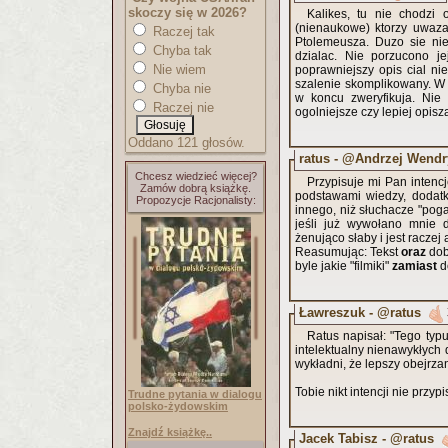
skoczy się w 2026?
Kalikes, tu nie chodzi 
(nienaukowe) ktorzy uwazaj
Raczej tak
Ptolemeusza. Duzo sie ni
Chyba tak
dzialac. Nie porzucono j
Nie wiem
poprawniejszy opis cial n
szalenie skomplikowany. W s
Chyba nie
w koncu zweryfikuja. Nie 
Raczej nie
ogolniejsze czy lepiej opisz
Oddano 121 głosów.
ratus - @Andrzej Wend
Chcesz wiedzieć więcej?
Przypisuje mi Pan intenc
Zamów dobrą książkę.
podstawami wiedzy, dodat
Propozycje Racjonalisty:
innego, niż słuchacze "pogad
jeśli już wywołano mnie do
żenująco słaby i jest racze
Reasumując: Tekst
oraz
dob
byle jakie "filmiki"
zamiast
d
Ławreszuk - @ratus
Ratus napisał: "Tego typ
intelektualny nienawykłych 
wykładni, że lepszy obejrzan
Tobie nikt intencji nie przypi
Trudne pytania w dialogu
polsko-żydowskim
Znajdź książkę..
Jacek Tabisz - @ratus