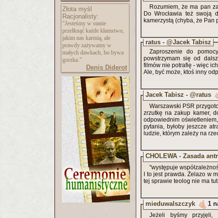
Rozumiem, że ma pan za
Złota myśl
Do Wrocławia też swoją d
Racjonalisty:
kamerzystą (chyba, że Pan po
"Jesteśmy w stanie
przełknąć każde kłamstwo,
jakim nas karmią, ale
ratus - @Jacek Tabisz
prawdy zażywamy w
Zaproszenie do pomoc
małych dawkach, bo bywa
powstrzymam się od dalsze
gorzka."
filmów nie potrafię - więc ic
Denis Diderot
Ale, być może, ktoś inny od
Jacek Tabisz - @ratus
Warszawski PSR przygotow
zrzutkę na zakup kamer, do
odpowiednim oświetleniem, 
pytania, byłoby jeszcze atr
ludzie, którym zależy na rz
CHOLEWA - Zasada antr
"występuje współzależnoś
I to jest prawda. Żelazo w
tej sprawie teolog nie ma tu
mieduwalszczyk
1 n
Jeżeli byśmy przyjęli