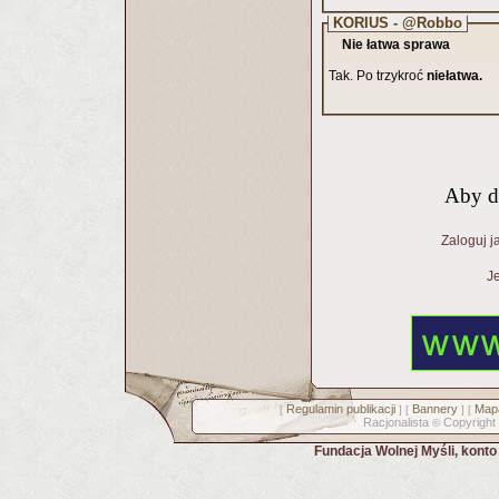
KORIUS - @Robbo
Nie łatwa sprawa
Tak. Po trzykroć
niełatwa.
Aby d
Zaloguj j
Je
Regulamin publikacji
Bannery
Mapa
[
] [
] [
Racjonalista
Copyright
©
Fundacja Wolnej Myśli, kont