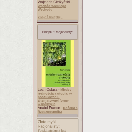
Wojciech Giełżyński -
Wschód Wielkiego
Wschodu
Znajdź książkę..
Sklepik "Racjonalisty"
Lech Ostasz -
Między
realnością a utopią: w
poszukiwaniu
alternatywnej formy
współbycia
Anatol France -
Kościół a
Rzeczpospolita
Złota myśl
Racjonalisty:
Polski inteligent jest