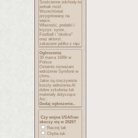
Sześcienne odchody-to
jednak możl..
Wszechświat
przygotowany na
więce..
Własność, podatki i
kryzys: syste..
Football i "okolice"
oraz aktorst..
zakazane jabłko z raju
Ogłoszenia
:
30 marca 1689r w
Polsce
Ostatnio rozważam
wdrożenie Symfonii w
chmu..
Jakie są rzeczywiste
koszty wdrożenia AI
dobre szkolenia lub
materiały dotyczące
Arc..
Dodaj ogłoszenie..
Czy wojna USA/Iran
skoczy się w 2026?
Raczej tak
Chyba tak