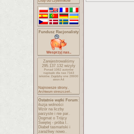
Listy od czytelników
Fundusz Racjonalisty
Wesprzyj nas..
Zarejestrowaliśmy
295.137.132
wizyty
Ponad 1062 autorów
napisało
dla nas 7343
tekstów.
Zajęłyby one 28930
stron A4
Najnowsze strony..
Archiwum streszczeń..
Ostatnie wątki Forum
:
iluzja wolności
Wzór na liczby
parzyste i nie par..
Dogmat o Trójcy
Świętej - próba l..
Diabeł tasmański i
zaraźliwy nowo..