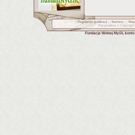
Regulamin publikacji
Bannery
Mapa
[
] [
] [
Racjonalista
Copyright
©
Fundacja Wolnej Myśli, kont