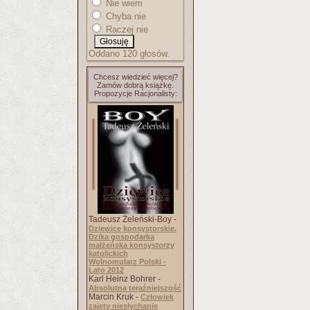
Nie wiem
Chyba nie
Raczej nie
Oddano 120 głosów.
Chcesz wiedzieć więcej?
Zamów dobrą książkę.
Propozycje Racjonalisty:
Tadeusz Żeleński-Boy -
Dziewice konsystorskie.
Dzika gospodarka
małżeńska konsystorzy
katolickich
Wolnomularz Polski -
Lato 2012
Karl Heinz Bohrer -
Absolutna teraźniejszość
Marcin Kruk -
Człowiek
zajęty niesłychanie