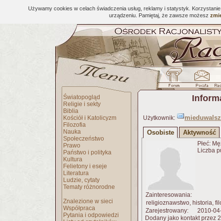
Używamy cookies w celach świadczenia usług, reklamy i statystyk. Korzystani
urządzeniu. Pamiętaj, że zawsze możesz
zmie
Inform
Światopogląd
Religie i sekty
Biblia
mieduwalsz
Kościół i Katolicyzm
Użytkownik:
Filozofia
Nauka
Osobiste
Aktywność
Społeczeństwo
Płeć: Mę
Prawo
Liczba p
Państwo i polityka
Kultura
Felietony i eseje
Literatura
Ludzie, cytaty
Tematy różnorodne
Zainteresowania:
Znalezione w sieci
religioznawstwo, historia, fil
Współpraca
Zarejestrowany:
2010-04
Pytania i odpowiedzi
Dodany jako kontakt przez 2