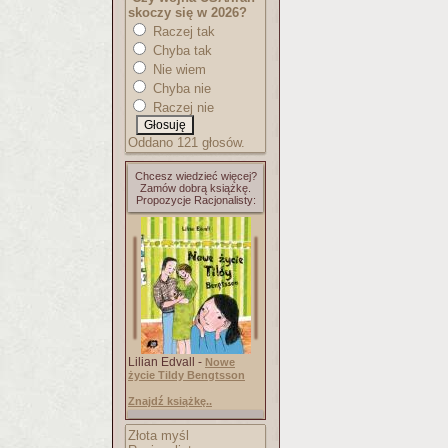
skoczy się w 2026?
Raczej tak
Chyba tak
Nie wiem
Chyba nie
Raczej nie
Oddano 121 głosów.
Chcesz wiedzieć więcej?
Zamów dobrą książkę.
Propozycje Racjonalisty:
Lilian Edvall -
Nowe
życie Tildy Bengtsson
Znajdź książkę..
Złota myśl