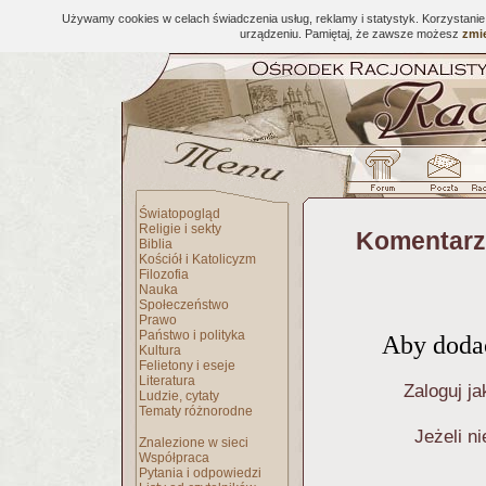
Używamy cookies w celach świadczenia usług, reklamy i statystyk. Korzystani
urządzeniu. Pamiętaj, że zawsze możesz
zmie
Światopogląd
Religie i sekty
Komentarz
Biblia
Kościół i Katolicyzm
Filozofia
Nauka
Społeczeństwo
Prawo
Państwo i polityka
Aby dodać
Kultura
Felietony i eseje
Literatura
Zaloguj ja
Ludzie, cytaty
Tematy różnorodne
Jeżeli n
Znalezione w sieci
Współpraca
Pytania i odpowiedzi