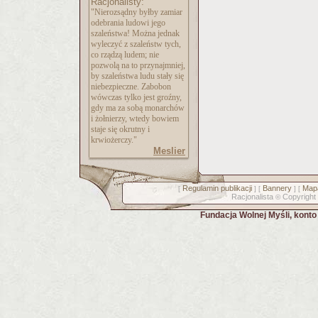
Racjonalisty:
"Nierozsądny byłby zamiar
odebrania ludowi jego
szaleństwa! Można jednak
wyleczyć z szaleństw tych,
co rządzą ludem; nie
pozwolą na to przynajmniej,
by szaleństwa ludu stały się
niebezpieczne. Zabobon
wówczas tylko jest groźny,
gdy ma za sobą monarchów
i żołnierzy, wtedy bowiem
staje się okrutny i
krwiożerczy."
Meslier
Regulamin publikacji
Bannery
Mapa
[
] [
] [
Racjonalista
Copyright
©
Fundacja Wolnej Myśli, kont