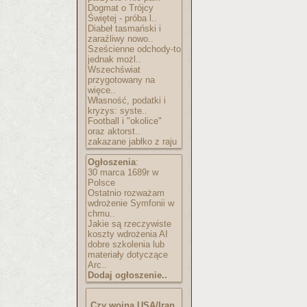
Dogmat o Trójcy
Świętej - próba l..
Diabeł tasmański i
zaraźliwy nowo..
Sześcienne odchody-to
jednak możl..
Wszechświat
przygotowany na
więce..
Własność, podatki i
kryzys: syste..
Football i "okolice"
oraz aktorst..
zakazane jabłko z raju
Ogłoszenia
:
30 marca 1689r w
Polsce
Ostatnio rozważam
wdrożenie Symfonii w
chmu..
Jakie są rzeczywiste
koszty wdrożenia AI
dobre szkolenia lub
materiały dotyczące
Arc..
Dodaj ogłoszenie..
Czy wojna USA/Iran