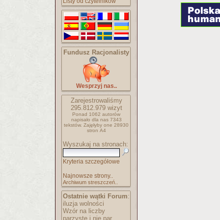
Listy od czytelników
Fundusz Racjonalisty
Wesprzyj nas..
Zarejestrowaliśmy
295.812.979
wizyt
Ponad 1062 autorów
napisało
dla nas 7343
tekstów.
Zajęłyby one 28930
stron A4
Wyszukaj na stronach:
Kryteria szczegółowe
Najnowsze strony..
Archiwum streszczeń..
Ostatnie wątki Forum
:
iluzja wolności
Wzór na liczby
parzyste i nie par..