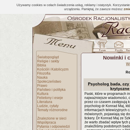
Używamy cookies w celach świadczenia usług, reklamy i statystyk. Korzystani
urządzeniu. Pamiętaj, że zawsze możesz
zmie
Nowinki i 
Światopogląd
Religie i sekty
W
Biblia
Kościół i Katolicyzm
Ro
Filozofia
Nauka
Społeczeństwo
Psycholog bada, czy 
Prawo
krytyczne
Państwo i polityka
Kultura
Paski, które w programach i
Felietony i eseje
najważniejsze wiadomości, d
Literatura
przez co czasem zastępują k
Ludzie, cytaty
psycholog dr Konrad Maj, któ
Tematy różnorodne
informacjach telewizyjnych c
mówionych, pojawiają się dod
tickery. Dr Konrad Maj ze Sz
Znalezione w sieci
że warto zbadać wpływ tych p
Współpraca
znaleźliśmy podobnych bada
Pytania i odpowiedzi