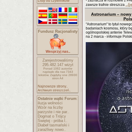
- zaznacza w rozmowie z PAP
Listy od czytelników
..(
zawsze trafnie streszcza
Astronarium – nowy 
Pols
"Astronarium" to tytuł noweg
badaniach kosmosu, który bę
Fundusz Racjonalisty
ogólnopolskiej antenie Telew
na 2 marca - informuje Pols
Wesprzyj nas..
Zarejestrowaliśmy
295.482.147
wizyt
Ponad 1062 autorów
napisało
dla nas 7343
tekstów.
Zajęłyby one 28930
stron A4
Najnowsze strony..
Archiwum streszczeń..
Ostatnie wątki Forum
:
iluzja wolności
Wzór na liczby
parzyste i nie par..
Dogmat o Trójcy
Świętej - próba l..
Diabeł tasmański i
zaraźliwy nowo..