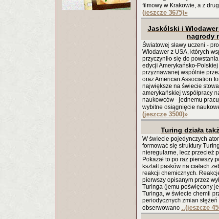
filmowy w Krakowie, a z drug
(jeszcze 3675)
»
Jaskólski i Wlodawer
nagrody 
Światowej sławy uczeni - prof
Wlodawer z USA, których wspó
przyczyniło się do powstania
edycji Amerykańsko-Polskiej
przyznawanej wspólnie przez
oraz American Association f
największe na świecie stowa
amerykańskiej współpracy n
naukowców - jednemu pracuj
wybitne osiągnięcie naukow
(jeszcze 3500)
»
Turing działa ta
W świecie pojedynczych ato
formować się struktury Turin
nieregularne, lecz przecież 
Pokazał to po raz pierwszy p
kształt pasków na ciałach zeb
reakcji chemicznych. Reakcj
pierwszy opisanym przez wyb
Turinga (jemu poświęcony jest
Turinga, w świecie chemii pr
periodycznych zmian stężeń 
..(jeszcze 45
obserwowano