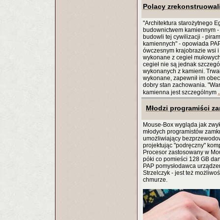
Polacy zrekonstruowal
"Architektura starożytnego E
budownictwem kamiennym - t
budowli tej cywilizacji - pi
kamiennych" - opowiada PAP
ówczesnym krajobrazie wsi 
wykonane z cegieł mułowych"
cegieł nie są jednak szczegó
wykonanych z kamieni. Trwało
wykonane, zapewnił im obecn
dobry stan zachowania. "Wart
kamienna jest szczególnym
Młodzi programiści z
Mouse-Box wygląda jak zwyk
młodych programistów zamknę
umożliwiający bezprzewodow
projektując "podręczny" kom
Procesor zastosowany w Mous
póki co pomieści 128 GB dan
PAP pomysłodawca urządzeni
Strzelczyk - jest też możliw
chmurze.