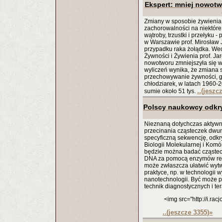
Ekspert: mniej nowotw
Zmiany w sposobie żywienia
zachorowalności na niektóre 
wątroby, trzustki i przełyku 
w Warszawie prof. Mirosław
przypadku raka żołądka. Wed
Żywności i Żywienia prof. Ja
nowotworu zmniejszyła się w 
wyliczeń wynika, że zmiana 
przechowywanie żywności, g
chłodziarek, w latach 1960-
..(jeszc
sumie około 51 tys.
Polscy naukowcy odkry
Nieznaną dotychczas aktywn
przecinania cząsteczek dwu
specyficzną sekwencję, odkr
Biologii Molekularnej i Kom
będzie można badać cząstec
DNA za pomocą enzymów rest
może zwłaszcza ułatwić wyt
praktyce, np. w technologii 
nanotechnologii. Być może p
technik diagnostycznych i te
<img src="http://i.rac
..(jeszcze 3355)
»