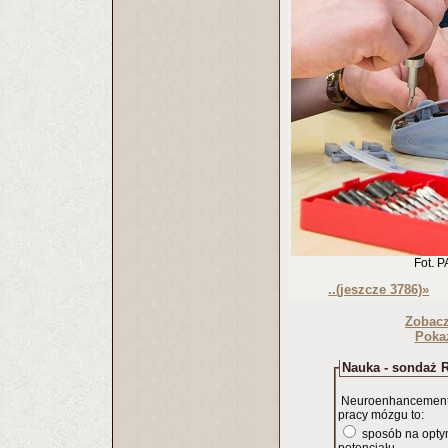
Fot. P
..(jeszcze 3786)
»
Zobac
Pokaż
Nauka - sondaż R
Neuroenhancement,
pracy mózgu to:
sposób na opty