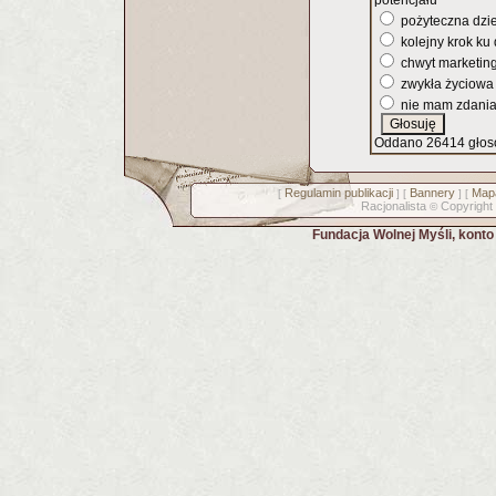
potencjału
pożyteczna dzi
kolejny krok ku
chwyt marketin
zwykła życiowa
nie mam zdani
Oddano 26414 głos
Regulamin publikacji
Bannery
Mapa
[
] [
] [
Racjonalista
Copyright
©
Fundacja Wolnej Myśli, kont