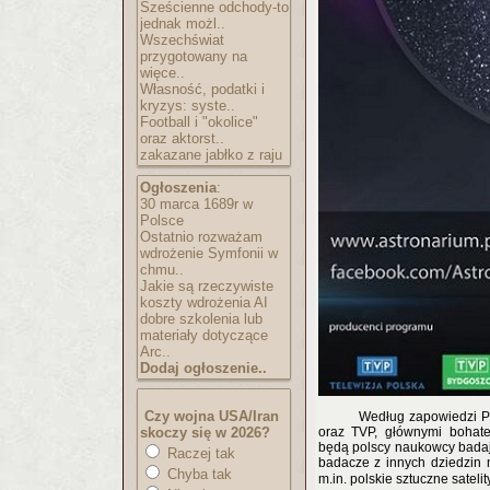
Sześcienne odchody-to
jednak możl..
Wszechświat
przygotowany na
więce..
Własność, podatki i
kryzys: syste..
Football i "okolice"
oraz aktorst..
zakazane jabłko z raju
Ogłoszenia
:
30 marca 1689r w
Polsce
Ostatnio rozważam
wdrożenie Symfonii w
chmu..
Jakie są rzeczywiste
koszty wdrożenia AI
dobre szkolenia lub
materiały dotyczące
Arc..
Dodaj ogłoszenie..
Czy wojna USA/Iran
Według zapowiedzi PT
skoczy się w 2026?
oraz TVP, głównymi bohat
będą polscy naukowcy badaj
Raczej tak
badacze z innych dziedzin 
Chyba tak
m.in. polskie sztuczne sateli