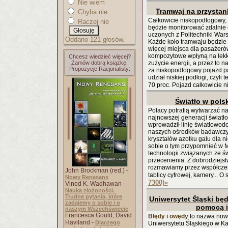
Nie wiem
Tramwaj na przysta
Chyba nie
Całkowicie niskopodłogowy,
Raczej nie
będzie monitorować zdalnie 
uczonych z Politechniki War
Oddano 121 głosów.
Każde koło tramwaju będzie 
więcej miejsca dla pasażerów
kompozytowe wpłyną na lekko
Chcesz wiedzieć więcej?
Zamów dobrą książkę.
zużycie energii, a przez to 
Propozycje Racjonalisty:
za niskopodłogowy pojazd pas
udział niskiej podłogi, czyli
70 proc. Pojazd całkowicie 
Światło w pols
Polacy potrafią wytwarzać na
najnowszej generacji światło
wprowadził linię światłowodo
naszych ośrodków badawczych
kryształów azotku galu dla nie
sobie o tym przypomnieć w 
technologii związanych ze św
przecenienia. Z dobrodziejstw
rozmawiamy przez współczesn
John Brockman (red.) -
tablicy cyfrowej, kamery... 
Nowy Renesans
7300)
»
Vinod K. Wadhawan -
Nauka złożoności.
Trudne pytania, które
Uniwersytet Śląski bę
zadajemy o sobie i o
pomocą i
naszym Wszechświecie
Francesca Gould, David
Błędy i owędy
to nazwa now
Haviland -
Dlaczego
Uniwersytetu Śląskiego w K