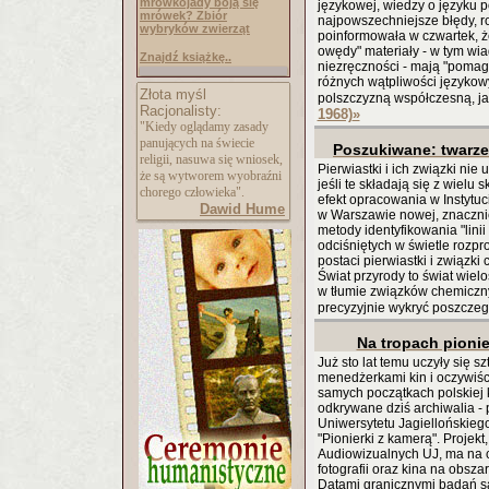
mrówkojady boją się
językowej, wiedzy o języku 
mrówek? Zbiór
najpowszechniejsze błędy, r
wybryków zwierząt
poinformowała w czwartek, ż
owędy" materiały - w tym wia
Znajdź książkę..
niezręczności - mają "pomag
różnych wątpliwości języko
Złota myśl
polszczyzną współczesną, jak
Racjonalisty:
1968)
»
"Kiedy oglądamy zasady
panujących na świecie
Poszukiwane: twarz
religii, nasuwa się wniosek,
Pierwiastki i ich związki nie
że są wytworem wyobraźni
jeśli te składają się z wielu
chorego człowieka".
efekt opracowania w Instytuc
Dawid Hume
w Warszawie nowej, znaczni
metody identyfikowania "lini
odciśniętych w świetle rozp
postaci pierwiastki i związki 
Świat przyrody to świat wie
w tłumie związków chemiczn
precyzyjnie wykryć poszczeg
Na tropach pionie
Już sto lat temu uczyły się sz
menedżerkami kin i oczywiści
samych początkach polskiej 
odkrywane dziś archiwalia - 
Uniwersytetu Jagiellońskieg
"Pionierki z kamerą". Projekt
Audiowizualnych UJ, ma na c
fotografii oraz kina na obsza
Datami granicznymi badań są,