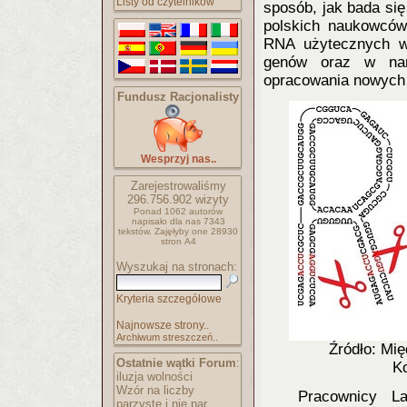
Listy od czytelników
sposób, jak bada si
polskich naukowców
RNA użytecznych w 
genów oraz w nan
opracowania nowych 
Fundusz Racjonalisty
Wesprzyj nas..
Zarejestrowaliśmy
296.756.902
wizyty
Ponad 1062 autorów
napisało
dla nas 7343
tekstów.
Zajęłyby one 28930
stron A4
Wyszukaj na stronach:
Kryteria szczegółowe
Najnowsze strony..
Archiwum streszczeń..
Źródło: Mię
Ostatnie wątki Forum
:
K
iluzja wolności
Wzór na liczby
Pracownicy La
parzyste i nie par..