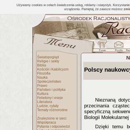
Używamy cookies w celach świadczenia usług, reklamy i statystyk. Korzystani
urządzeniu. Pamiętaj, że zawsze możesz
zmie
N
Światopogląd
Religie i sekty
Biblia
Polscy naukowcy
Kościół i Katolicyzm
Filozofia
Nauka
Społeczeństwo
Prawo
Państwo i polityka
Kultura
Felietony i eseje
Nieznaną doty
Literatura
przecinania cząst
Ludzie, cytaty
Tematy różnorodne
specyficzną sekwenc
Biologii Molekularn
Znalezione w sieci
Współpraca
Dzięki temu 
Pytania i odpowiedzi