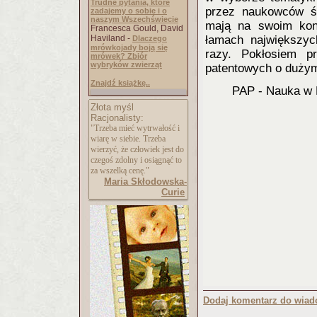
Trudne pytania, które
przez naukowców ś
zadajemy o sobie i o
naszym Wszechświecie
mają na swoim kon
Francesca Gould, David
Haviland -
łamach największyc
Dlaczego
mrówkojady boją się
razy. Pokłosiem 
mrówek? Zbiór
wybryków zwierząt
patentowych o dużym
Znajdź książkę..
PAP - Nauka w 
Złota myśl
Racjonalisty:
"Trzeba mieć wytrwałość i
wiarę w siebie. Trzeba
wierzyć, że człowiek jest do
czegoś zdolny i osiągnąć to
za wszelką cenę."
Maria Skłodowska-
Curie
Dodaj komentarz do wiad