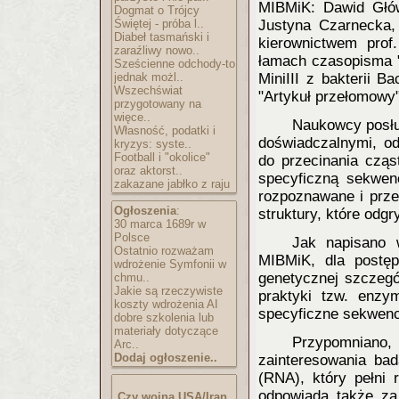
MIBMiK: Dawid Głów
Dogmat o Trójcy
Świętej - próba l..
Justyna Czarnecka,
Diabeł tasmański i
kierownictwem prof
zaraźliwy nowo..
łamach czasopisma 
Sześcienne odchody-to
jednak możl..
MiniIII z bakterii Ba
Wszechświat
"Artykuł przełomowy"
przygotowany na
więce..
Naukowcy posłu
Własność, podatki i
doświadczalnymi, od
kryzys: syste..
Football i "okolice"
do przecinania czą
oraz aktorst..
specyficzną sekwenc
zakazane jabłko z raju
rozpoznawane i prze
Ogłoszenia
:
struktury, które odg
30 marca 1689r w
Polsce
Jak napisano 
Ostatnio rozważam
MIBMiK, dla postęp
wdrożenie Symfonii w
genetycznej szczegó
chmu..
Jakie są rzeczywiste
praktyki tzw. enzym
koszty wdrożenia AI
specyficzne sekwenc
dobre szkolenia lub
materiały dotyczące
Przypomniano,
Arc..
Dodaj ogłoszenie..
zainteresowania ba
(RNA), który pełni 
odpowiada także z
Czy wojna USA/Iran