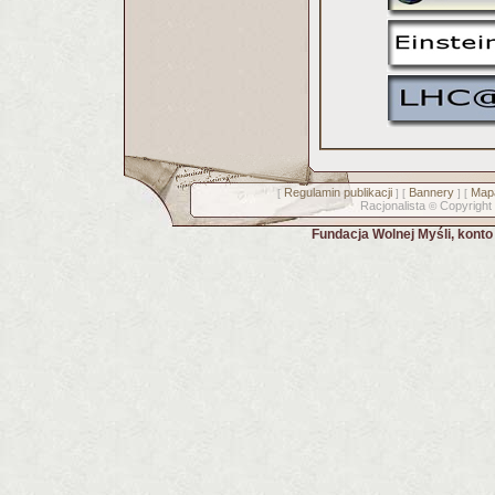
Regulamin publikacji
Bannery
Mapa
[
] [
] [
Racjonalista
Copyright
©
Fundacja Wolnej Myśli, kont