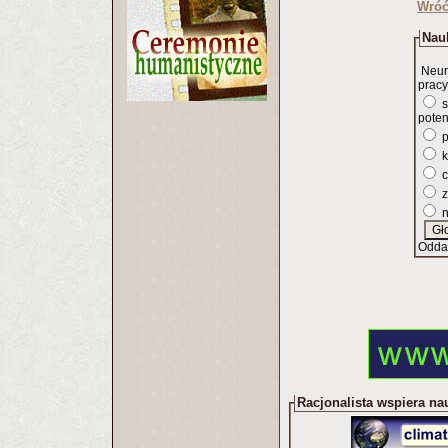
Wróć
Nauk
Neur
pracy
s
poten
p
k
c
z
n
Odda
Racjonalista wspiera na