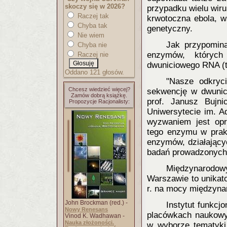
skoczy się w 2026?
przypadku wielu wir
Raczej tak
krwotoczna ebola, w
Chyba tak
genetyczny.
Nie wiem
Jak przypomina
Chyba nie
enzymów, któryc
Raczej nie
dwuniciowego RNA (ta
Oddano 121 głosów.
"Nasze odkryci
Chcesz wiedzieć więcej?
sekwencję w dwunic
Zamów dobrą książkę.
prof. Janusz Bujn
Propozycje Racjonalisty:
Uniwersytecie im. A
wyzwaniem jest op
tego enzymu w prakt
enzymów, działający
badań prowadzonych 
Międzynarodow
Warszawie to unikat
r. na mocy między
John Brockman (red.) -
Instytut funkc
Nowy Renesans
placówkach naukowyc
Vinod K. Wadhawan -
Nauka złożoności.
w wyborze tematyki 