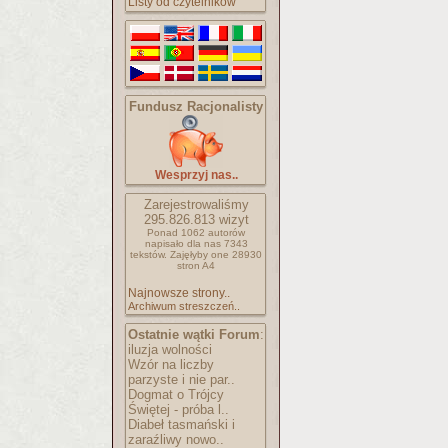
Listy od czytelników
Fundusz Racjonalisty
Wesprzyj nas..
Zarejestrowaliśmy
295.826.813
wizyt
Ponad 1062 autorów
napisało
dla nas 7343
tekstów.
Zajęłyby one 28930
stron A4
Najnowsze strony..
Archiwum streszczeń..
Ostatnie wątki Forum
:
iluzja wolności
Wzór na liczby
parzyste i nie par..
Dogmat o Trójcy
Świętej - próba l..
Diabeł tasmański i
zaraźliwy nowo..