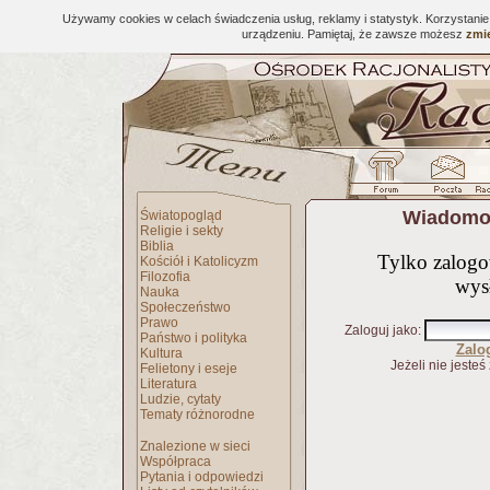
Używamy cookies w celach świadczenia usług, reklamy i statystyk. Korzystani
urządzeniu. Pamiętaj, że zawsze możesz
zmie
Wiadomoś
Światopogląd
Religie i sekty
Biblia
Tylko zalog
Kościół i Katolicyzm
Filozofia
wys
Nauka
Społeczeństwo
Prawo
Zaloguj jako
:
Państwo i polityka
Zalo
Kultura
Jeżeli nie jesteś
Felietony i eseje
Literatura
Ludzie, cytaty
Tematy różnorodne
Znalezione w sieci
Współpraca
Pytania i odpowiedzi