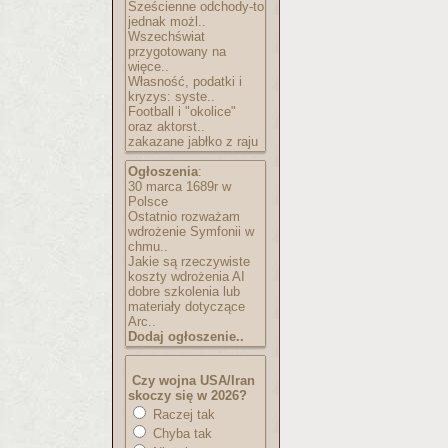
Sześcienne odchody-to
jednak możl..
Wszechświat
przygotowany na
więce..
Własność, podatki i
kryzys: syste..
Football i "okolice"
oraz aktorst..
zakazane jabłko z raju
Ogłoszenia
:
30 marca 1689r w
Polsce
Ostatnio rozważam
wdrożenie Symfonii w
chmu..
Jakie są rzeczywiste
koszty wdrożenia AI
dobre szkolenia lub
materiały dotyczące
Arc..
Dodaj ogłoszenie..
Czy wojna USA/Iran
skoczy się w 2026?
Raczej tak
Chyba tak