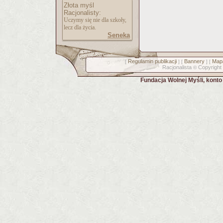
Złota myśl
Racjonalisty:
Uczymy się nie dla szkoły,
lecz dla życia.
Seneka
Regulamin publikacji
Bannery
Mapa
[
] [
] [
Racjonalista
Copyright
©
Fundacja Wolnej Myśli, kont