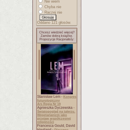
Nie wiem
Chyba nie
Raczej nie
Oddano 121 głosów.
Chcesz wiedzieć więcej?
Zamów dobrą książkę.
Propozycje Racjonalisty:
Stanisław Lem -
Kongres
futurologiczny
Ars Regia Nr 19
Agnieszka Dyczewska -
Światopogląd na talerzu.
Wegetarianizm jako
przejaw współczesnej
religijności
Francesca Gould, David
Haviland -
Dlaczego