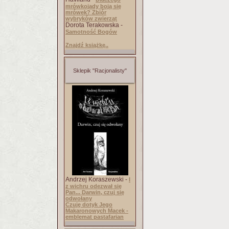
mrówkojady boją się
mrówek? Zbiór
wybryków zwierząt
Dorota Terakowska -
Samotność Bogów
Znajdź książkę..
Sklepik "Racjonalisty"
Andrzej Koraszewski -
I
z wichru odezwał się
Pan... Darwin, czuj się
odwołany
Czuję dotyk Jego
Makaronowych Macek -
emblemat pastafarian