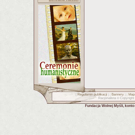
Regulamin publikacji
Bannery
Mapa
[
] [
] [
Racjonalista
Copyright
©
Fundacja Wolnej Myśli, kont