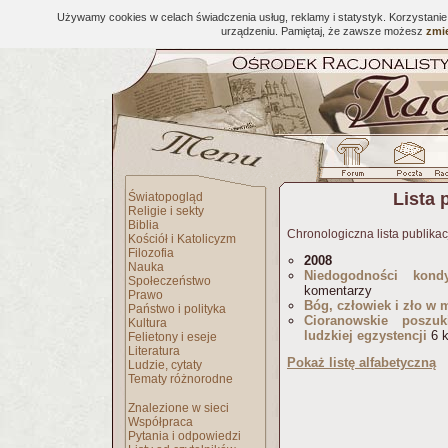
Używamy cookies w celach świadczenia usług, reklamy i statystyk. Korzystani
urządzeniu. Pamiętaj, że zawsze możesz
zmie
Lista 
Światopogląd
Religie i sekty
Biblia
Chronologiczna lista publikac
Kościół i Katolicyzm
Filozofia
2008
Nauka
Niedogodności kond
Społeczeństwo
komentarzy
Prawo
Bóg, człowiek i zło w 
Państwo i polityka
Cioranowskie poszu
Kultura
ludzkiej egzystencji
6 k
Felietony i eseje
Literatura
Pokaż listę alfabetyczną
Ludzie, cytaty
Tematy różnorodne
Znalezione w sieci
Współpraca
Pytania i odpowiedzi