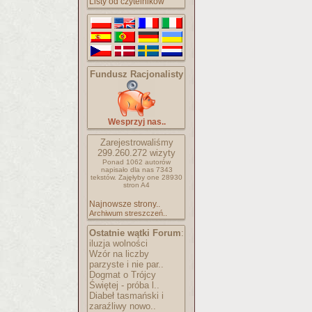
Listy od czytelników
Fundusz Racjonalisty
Wesprzyj nas..
Zarejestrowaliśmy
299.260.272
wizyty
Ponad 1062 autorów
napisało
dla nas 7343
tekstów.
Zajęłyby one 28930
stron A4
Najnowsze strony..
Archiwum streszczeń..
Ostatnie wątki Forum
:
iluzja wolności
Wzór na liczby
parzyste i nie par..
Dogmat o Trójcy
Świętej - próba l..
Diabeł tasmański i
zaraźliwy nowo..