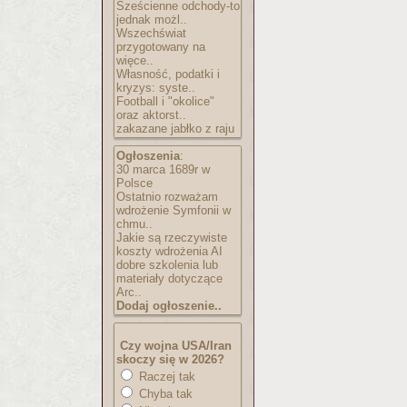
Sześcienne odchody-to
jednak możl..
Wszechświat
przygotowany na
więce..
Własność, podatki i
kryzys: syste..
Football i "okolice"
oraz aktorst..
zakazane jabłko z raju
Ogłoszenia
:
30 marca 1689r w
Polsce
Ostatnio rozważam
wdrożenie Symfonii w
chmu..
Jakie są rzeczywiste
koszty wdrożenia AI
dobre szkolenia lub
materiały dotyczące
Arc..
Dodaj ogłoszenie..
Czy wojna USA/Iran
skoczy się w 2026?
Raczej tak
Chyba tak