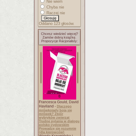
Nie wiem
Chyba nie
Raczej nie
Oddano 123 głosów.
Chcesz wiedzieć więcej?
Zamów dobrą książkę.
Propozycje Racjonalisty:
Francesca Gould, David
Haviland -
Dlaczego
mrówkojady boją się
mrówek? Zbiór
wybryków zwierząt
Trudne pytania w dialogu
polsko-żydowskim
Prowadzę się rozumnie
(dla kierowców)