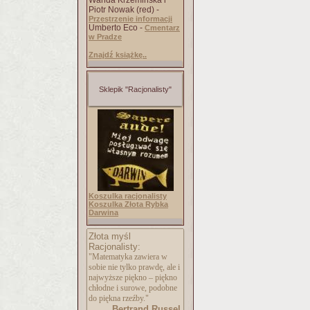
Wanda Krzemińska i
Piotr Nowak (red) -
Przestrzenie informacji
Umberto Eco -
Cmentarz
w Pradze
Znajdź książkę..
Sklepik "Racjonalisty"
Koszulka racjonalisty
Koszulka Złota Rybka
Darwina
Złota myśl
Racjonalisty:
"Matematyka zawiera w
sobie nie tylko prawdę, ale i
najwyższe piękno – piękno
chłodne i surowe, podobne
do piękna rzeźby."
Bertrand Russel