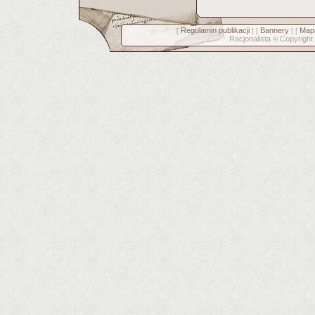
Regulamin publikacji
Bannery
Mapa
[
] [
] [
Racjonalista
Copyright
©