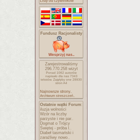
Listy od czytelników
Fundusz Racjonalisty
Wesprzyj nas..
Zarejestrowaliśmy
296.770.258
wizyt
Ponad 1062 autorów
napisało
dla nas 7343
tekstów.
Zajęłyby one 28930
stron A4
Najnowsze strony..
Archiwum streszczeń..
Ostatnie wątki Forum
:
iluzja wolności
Wzór na liczby
parzyste i nie par..
Dogmat o Trójcy
Świętej - próba l..
Diabeł tasmański i
zaraźliwy nowo..