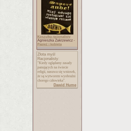
Koszulka racjonalisty
Agnieszka Zakrzewicz -
Papież i kobieta
Złota myśl
Racjonalisty:
"Kiedy oglądamy zasady
panujących na świecie
religii, nasuwa się wniosek,
że są wytworem wyobraźni
chorego człowieka".
Dawid Hume