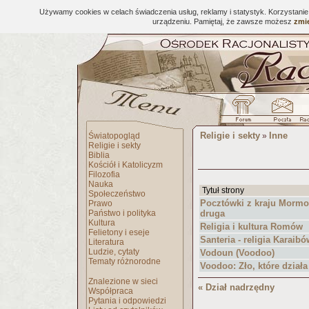
Używamy cookies w celach świadczenia usług, reklamy i statystyk. Korzystani
urządzeniu. Pamiętaj, że zawsze możesz
zmie
Religie i sekty
Inne
Światopogląd
»
Religie i sekty
Biblia
Kościół i Katolicyzm
Filozofia
Nauka
Tytuł strony
Społeczeństwo
Pocztówki z kraju Morm
Prawo
Państwo i polityka
druga
Kultura
Religia i kultura Romów
Felietony i eseje
Santeria - religia Karaibó
Literatura
Ludzie, cytaty
Vodoun (Voodoo)
Tematy różnorodne
Voodoo: Zło, które działa
Znalezione w sieci
« Dział nadrzędny
Współpraca
Pytania i odpowiedzi