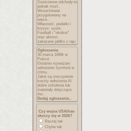
Sześcienne odchody-to
jednak możl..
Wszechświat
przygotowany na
więce..
Własność, podatki i
kryzys: syste..
Football i "okolice"
oraz aktorst..
zakazane jabłko z raju
Ogłoszenia
:
30 marca 1689r w
Polsce
Ostatnio rozważam
wdrożenie Symfonii w
chmu..
Jakie są rzeczywiste
koszty wdrożenia AI
dobre szkolenia lub
materiały dotyczące
Arc..
Dodaj ogłoszenie..
Czy wojna USA/Iran
skoczy się w 2026?
Raczej tak
Chyba tak