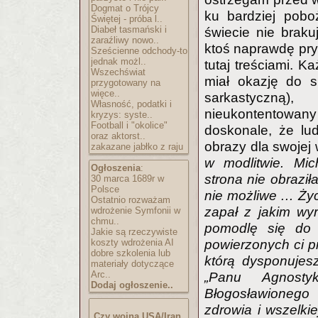
Dogmat o Trójcy
ku bardziej pobo
Świętej - próba l..
Diabeł tasmański i
świecie nie braku
zaraźliwy nowo..
ktoś naprawdę pr
Sześcienne odchody-to
jednak możl..
tutaj treściami. K
Wszechświat
miał okazję do s
przygotowany na
więce..
sarkastyczną)
Własność, podatki i
nieukontentowa
kryzys: syste..
Football i "okolice"
doskonale, że lud
oraz aktorst..
obrazy dla swojej w
zakazane jabłko z raju
w modlitwie. Mic
Ogłoszenia
:
strona nie obraził
30 marca 1689r w
Polsce
nie możliwe … Życ
Ostatnio rozważam
zapał z jakim wy
wdrożenie Symfonii w
chmu..
pomodlę się do 
Jakie są rzeczywiste
koszty wdrożenia AI
powierzonych ci pr
dobre szkolenia lub
którą dysponujes
materiały dotyczące
Arc..
„Panu Agnosty
Dodaj ogłoszenie..
Błogosławionego
zdrowia i wszelki
Czy wojna USA/Iran