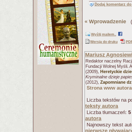
Dodaj komentarz do 
«
Wprowadzenie
(P
Wyślij mailem..
Wersja do druku
PD
Mariusz Agnosiew
Redaktor naczelny Racjo
Fundacji Wolnej Myśli. 
(2009),
Heretyckie dzi
Kryminalne dzieje papi
(2012),
Zapomniane dzi
Strona www autora
Liczba tekstów na po
teksty autora
Liczba tłumaczeń:
5
autora
Najnowszy tekst aut
pierwsze pływając