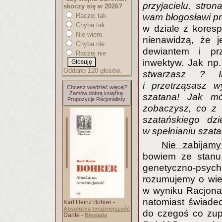
przyjacielu, str
skoczy się w 2026?
Raczej tak
wam błogosławi p
Chyba tak
w dziale z koresp
Nie wiem
nienawidzą, że j
Chyba nie
dewiantem i prz
Raczej nie
inwektyw. Jak np. 
Oddano 120 głosów.
stwarzasz ? Il
i przetrząsasz w
Chcesz wiedzieć więcej?
Zamów dobrą książkę.
szatana! Jak mó
Propozycje Racjonalisty:
zobaczysz, co z t
szatańskiego dzi
w spełnianiu szat
Nie zabijamy
bowiem ze stanu 
genetyczno-psych
rozumujemy o wierz
w wyniku Racjonali
natomiast świadec
Karl Heinz Bohrer -
Absolutna teraźniejszość
do czegoś co zupe
Dante -
Biesiada