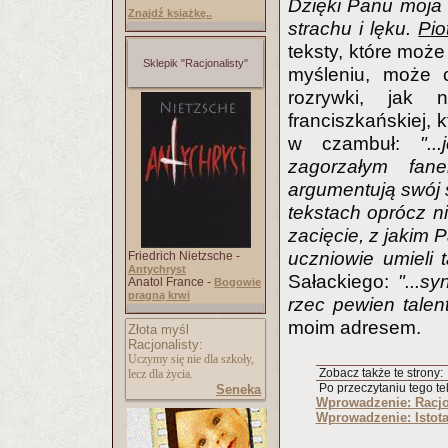
Dzięki Panu moja
Znajdź książkę..
strachu i lęku.
Pio
teksty, które może
Sklepik "Racjonalisty"
myśleniu, może 
rozrywki, jak
franciszkańskiej, 
w czambuł:
".
zagorzałym fan
argumentują swój ś
tekstach oprócz ni
zacięcie, z jakim 
uczniowie umieli 
Friedrich Nietzsche -
Antychryst
Sałackiego:
"...s
Anatol France -
Bogowie
pragną krwi
rzec pewien talent
moim adresem.
Złota myśl
Racjonalisty:
Uczymy się nie dla szkoły,
Zobacz także te strony:
lecz dla życia.
Po przeczytaniu tego tek
Seneka
Wprowadzenie: Racjo
Wprowadzenie: Istota