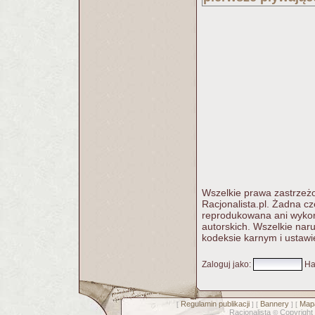
Wszelkie prawa zastrzeżo
Racjonalista.pl. Żadna c
reprodukowana ani wykorz
autorskich. Wszelkie nar
kodeksie karnym i ustawi
Zaloguj jako
:
Ha
Regulamin publikacji
Bannery
Mapa
[
] [
] [
Racjonalista
Copyright
©