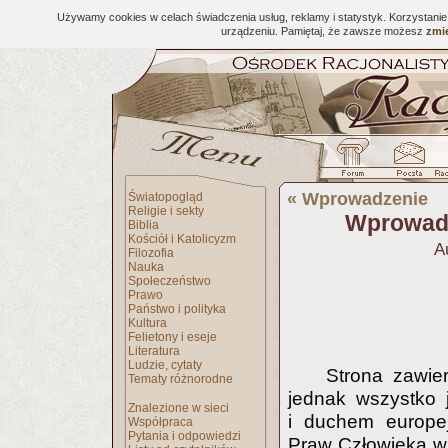
Używamy cookies w celach świadczenia usług, reklamy i statystyk. Korzystani
urządzeniu. Pamiętaj, że zawsze możesz
zmie
«
Wprowadzenie
Światopogląd
Religie i sekty
Wprowadz
Biblia
Kościół i Katolicyzm
A
Filozofia
Nauka
Społeczeństwo
Prawo
Państwo i polityka
Kultura
Felietony i eseje
Literatura
Ludzie, cytaty
Strona zawier
Tematy różnorodne
jednak wszystko 
Znalezione w sieci
i duchem europej
Współpraca
Pytania i odpowiedzi
Praw Człowieka w