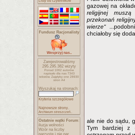
Listy od czytelników
gazowej na okład
religijnej musz
przekonań religij
wierze"
...podobn
Fundusz Racjonalisty
chciałoby się doda
Wesprzyj nas..
Zarejestrowaliśmy
295.295.382
wizyty
Ponad 1062 autorów
napisało
dla nas 7343
tekstów.
Zajęłyby one 28930
stron A4
Wyszukaj na stronach:
Kryteria szczegółowe
Najnowsze strony..
Archiwum streszczeń..
ale nie do sądu, 
Ostatnie wątki Forum
:
iluzja wolności
Tym bardziej z 
Wzór na liczby
parzyste i nie par..
ostrzegam przed w