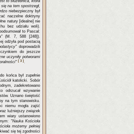
est to służebnica, która
 się na tem spostrzegł,
rdzo niebezpieczny był
ać naczelne doktryny
ne natury [idealne] nie
hu bez udziału woli).
 podsumował to Pascal:
ia"
(M. 7, 588 [248]).
ej odżyła pod postacią
holastycy"
doprowadzili
yczynkiem do jeszcze
zne uczyniły potworami
[ 3 ]
oralności"
.
do końca był zupełnie
ściół katolicki. Sobór
rodnym, zadekretowano
to odrzucał wzywanie
ustów. Uznano świętość
by na tym stanowisku.
ęki niemu mogła zajść
oraz luźniejszy związek
nem wiary ustanowiono
rznym:
"Nauka Kościoła
cioła możemy pełniej
iwać się tej zgodności