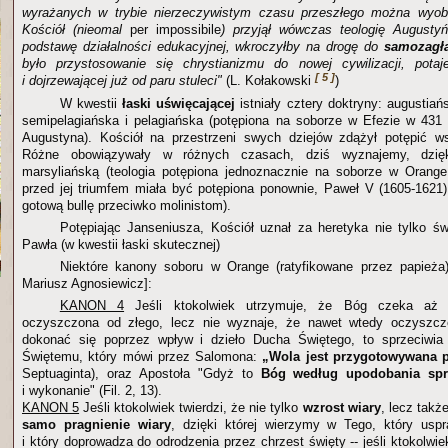
wyrażanych w trybie nierzeczywistym czasu przeszłego można wyob
Kościół (nieomal
per impossibile
) przyjął wówczas teologię Augustyń
podstawę działalności edukacyjnej, wkroczyłby na drogę do
samozagł
było przystosowanie się chrystianizmu do nowej cywilizacji, potaje
[ 5 ]
i dojrzewającej już od paru stuleci"
(L. Kołakowski
)
W kwestii
łaski uświęcającej
istniały cztery doktryny: augustia
semipelagiańska i pelagiańska (potępiona na soborze w Efezie w 431 r.
Augustyna). Kościół na przestrzeni swych dziejów zdążył potępić ws
Różne obowiązywały w różnych czasach, dziś wyznajemy, dzięki
marsyliańską (teologia potępiona jednoznacznie na soborze w Orange
przed jej triumfem miała być potępiona ponownie, Paweł V (1605-1621)
gotową bullę przeciwko molinistom).
Potępiając Janseniusza, Kościół uznał za heretyka nie tylko św
Pawła (w kwestii łaski skutecznej)
Niektóre kanony soboru w Orange (ratyfikowane przez papieża
Mariusz Agnosiewicz]:
KANON 4
Jeśli ktokolwiek utrzymuje, że Bóg czeka aż 
oczyszczona od złego, lecz nie wyznaje, że nawet wtedy oczyszcz
dokonać się poprzez wpływ i dzieło Ducha Świętego, to sprzeciwi
Świętemu, który mówi przez Salomona:
„Wola jest przygotowywana 
Septuaginta), oraz Apostoła "Gdyż to
Bóg według upodobania spr
i wykonanie" (Fil. 2, 13).
KANON 5
Jeśli ktokolwiek twierdzi, że nie tylko
wzrost wiary
, lecz takż
samo pragnienie wiary
, dzięki której wierzymy w Tego, który uspr
i który doprowadza do odrodzenia przez chrzest święty -- jeśli ktokolwiek