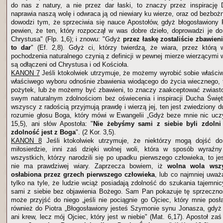
do nas z natury, a nie przez dar łaski, to znaczy przez inspirację
naprawia naszą wolę i odwraca ją od niewiary ku wierze, oraz od bezboż
dowodzi tym, że sprzeciwia się nauce Apostołów, gdyż błogosławiony
pewien, że ten, który rozpoczął w was dobre dzieło, doprowadzi je 
Chrystusa" (Flp. 1,6); i znowu: "Gdyż
przez łaskę zostaliście zbawieni
to dar
" (Ef. 2,8). Gdyż ci, którzy twierdzą, że wiara, przez którą
pochodzenia naturalnego czynią z definicji w pewnej mierze wierzącymi 
są odłączeni od Chrystusa i od Kościoła.
KANON 7
Jeśli ktokolwiek utrzymuje, że możemy wyrobić sobie właści
właściwego wyboru odnośnie zbawienia wiodącego do życia wiecznego, 
pożytek, lub że możemy być zbawieni, to znaczy zaakceptować zwiasto
swym naturalnym zdolnościom bez oświecenia i inspiracji Ducha Święt
wszyscy z radością przyjmują prawdę i wierzą jej, ten jest zwiedziony 
rozumie głosu Boga, który mówi w Ewangelii „Gdyż beze mnie nic ucz
15,5), ani słów Apostoła: "
Nie żebyśmy sami z siebie byli zdolni
zdolność jest z Boga
". (2 Kor. 3,5).
KANON 8
Jeśli ktokolwiek utrzymuje, że niektórzy mogą dojść do
miłosierdzie, inni zaś dzięki wolnej woli, która w sposób wyraź
wszystkich, którzy narodzili się po upadku pierwszego człowieka, to j
nie ma prawdziwej wiary. Zaprzecza bowiem, iż
wolna wola wszy
osłabiona przez grzech pierwszego człowieka
, lub co najmniej uważ
tylko na tyle, że ludzie wciąż posiadają zdolność do szukania tajemni
sami z siebie bez objawienia Bożego. Sam Pan pokazuje tę sprzeczno
może przyjść do niego „jeśli nie pociągnie go Ojciec, który mnie posł
również do Piotra „Błogosławiony jesteś Szymonie synu Jonasza, gdyż n
ani krew, lecz mój Ojciec, który jest w niebie" (Mat. 6,17). Apostoł zaś