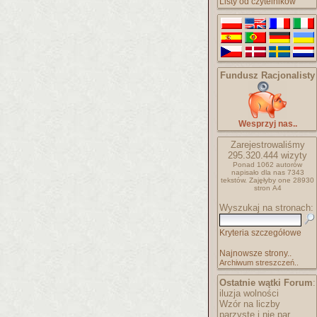
Listy od czytelników
Fundusz Racjonalisty
Wesprzyj nas..
Zarejestrowaliśmy
295.320.444
wizyty
Ponad 1062 autorów
napisało
dla nas 7343
tekstów.
Zajęłyby one 28930
stron A4
Wyszukaj na stronach:
Kryteria szczegółowe
Najnowsze strony..
Archiwum streszczeń..
Ostatnie wątki Forum
:
iluzja wolności
Wzór na liczby
parzyste i nie par..