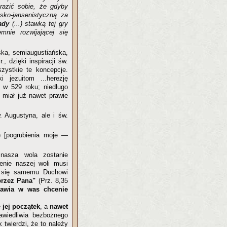
razić sobie, że gdyby
sko-jansenistyczną za
ady
(...) stawką tej gry
mnie rozwijającej się
ńska, semiaugustiańska,
, dzięki inspiracji św.
zystkie te koncepcje.
 jezuitom ...herezję
 w 529 roku; niedługo
 miał już nawet prawie
. Augustyna, ale i św.
) [pogrubienia moje —
nasza wola zostanie
enie naszej woli musi
a się samemu Duchowi
przez Pana"
(Prz. 8,35
awia w was chcenie
e
jej początek
, a
nawet
awiedliwia bezbożnego
 twierdzi, że to należy