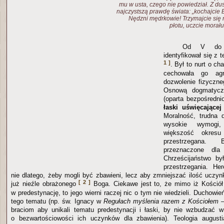
mu w usta, czego nie powiedział. Z dus
najczystszą prawdę świata: „kochajcie 
Nędzni mędrkowie! Trzymajcie się 
płotu, uczcie morał
Od V do 
identyfikował się z 
1 ]
. Był to nurt o ch
cechowała go agre
dozwolenie fizyczne
Osnową dogmatyczn
(oparta bezpośredn
łaski uświęcającej
Moralność, trudna 
wysokie wymogi,
większość okres
przestrzegana.
przeznaczone dla 
Chrześcijaństwo by
przestrzegania. He
nie dlatego, żeby mogli być zbawieni, lecz aby zmniejszać ilość uczyn
[ 2 ]
już nieźle obrażonego
Boga. Ciekawe jest to, że mimo iż Kościół
w predestynację, to jego wierni raczej nic o tym nie wiedzieli. Duchowie
tego tematu (np. św. Ignacy w
Regułach myślenia razem z Kościołem
—
braciom aby unikali tematu predestynacji i łaski, by nie wzbudzać 
o bezwartościowości ich uczynków dla zbawienia). Teologia august