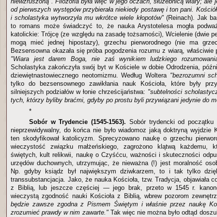
niewzruszoną". Filozofia była więc w jego oczach, służebnicą wiary; ale j
od pierwszych występów przybierała niekiedy postawę i ton pani. Kościół
i scholastyka wytworzyła mu wkrótce wiele kłopotów"
(Reinach). Jak ba
to romans może świadczyć to, że nauka Arystotelesa mogła podważ
katolickie: Trójcę (ze względu na zasadę tożsamości), Wcielenie (dwie peł
mogą mieć jednej hipostazy), grzechu pierworodnego (nie ma grzec
Bezsensowna okazała się próba pogodzenia rozumu z wiarą, właściwie
"Wiara jest darem Boga, nie zaś wynikiem ludzkiego rozumowan
Scholastyka zakończyła swój byt w Kościele w dobie Odrodzenia, późni
dziewiętnastowiecznego neotomizmu. Według Woltera
"bezrozumni sc
tylko do bezsensownego zawikłania nauk Kościoła, które były prz
silniejszych podziałów w łonie chrześcijaństwa:
"subtelności scholastyc
tych, którzy byliby braćmi, gdyby po prostu byli przywiązani jedynie do m
*
Sobór w Trydencie (1545-1563).
Sobór trydencki od początku 
nieprzewidywalny, do końca nie było wiadomoz jaką doktryną wyjdzie Ko
ten skodyfikował katolicyzm. Sprecyzowano naukę o grzechu pierwo
wieczystość związku małżeńskiego, zagrożono klątwą każdemu, k
świętych, kult relikwii, naukę o Czyśćcu, ważności i skuteczności odp
urzędów duchownych, utrzymując, że nieważna (!) jest moralność oso
Np. gdyby ksiądz był największym dziwkarzem, to i tak tylko dzi
transsubstancjacja. Jako, że nauka Kościoła, tzw. Tradycja, objawiała c
z Biblią, lub jeszcze częściej — jego brak, przeto w 1545 r. kano
wieczystą zgodność nauki Kościoła z Biblią, wbrew pozorom zewnęt
będzie zawsze zgodna z Pismem Świętym i właśnie przez naukę Koś
zrozumieć prawdy w nim zawarte."
Tak więc nie można było odtąd doszuk