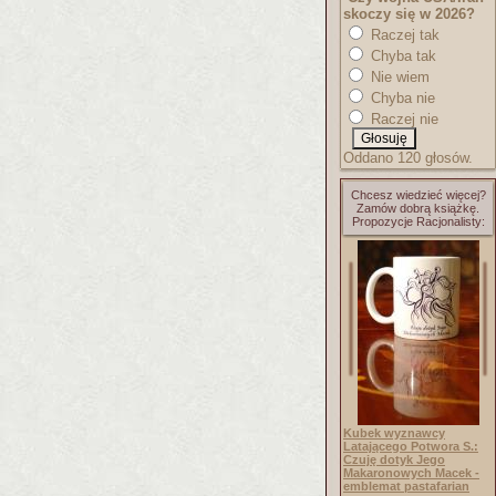
skoczy się w 2026?
Raczej tak
Chyba tak
Nie wiem
Chyba nie
Raczej nie
Oddano 120 głosów.
Chcesz wiedzieć więcej?
Zamów dobrą książkę.
Propozycje Racjonalisty:
Kubek wyznawcy
Latającego Potwora S.:
Czuję dotyk Jego
Makaronowych Macek -
emblemat pastafarian