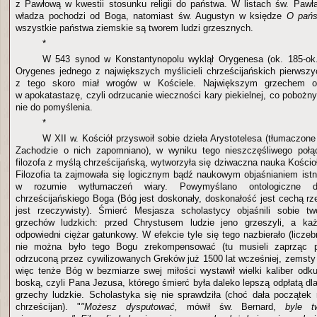
z Pawłową w kwestii stosunku religii do państwa. W listach św. Paw
władza pochodzi od Boga, natomiast św. Augustyn w księdze
O pań
wszystkie państwa ziemskie są tworem ludzi grzesznych.
*
W 543 synod w Konstantynopolu wyklął Orygenesa (ok. 185-ok. 
Orygenes jednego z największych myślicieli chrześcijańskich pierwsz
z tego skoro miał wrogów w Kościele. Największym grzechem or
w apokatastazę, czyli odrzucanie wieczności kary piekielnej, co poboż
nie do pomyślenia.
*
W XII w. Kościół przyswoił sobie dzieła Arystotelesa (tłumaczon
Zachodzie o nich zapomniano), w wyniku tego nieszczęśliwego połąc
filozofa z myślą chrześcijańską, wytworzyła się dziwaczna nauka Kości
Filozofia ta zajmowała się logicznym bądź naukowym objaśnianiem ist
w rozumie wytłumaczeń wiary. Powymyślano ontologiczne d
chrześcijańskiego Boga (Bóg jest doskonały, doskonałość jest cechą rz
jest rzeczywisty). Śmierć Mesjasza scholastycy objaśnili sobie two
grzechów ludzkich: przed Chrystusem ludzie jeno grzeszyli, a ka
odpowiedni ciężar gatunkowy. W efekcie tyle się tego nazbierało (liczebn
nie można było tego Bogu zrekompensować (tu musieli zaprząc p
odrzuconą przez cywilizowanych Greków już 1500 lat wcześniej, zemsty
więc tenże Bóg w bezmiarze swej miłości wystawił wielki kaliber od
boską, czyli Pana Jezusa, którego śmierć była daleko lepszą odpłatą d
grzechy ludzkie. Scholastyka się nie sprawdziła (choć dała początek
chrześcijan). "
"Możesz dysputować,
mówił św. Bernard,
byle tw