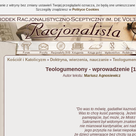
tanie z witryny bez zmiany ustawień Twojej przeglądarki oznacza, że będą one umieszcza
Szczegóły znajdziesz w
Polityce Cookies
Kościół i Katolicyzm
Doktryna, wierzenia, nauczanie
Teologumen
»
»
Teologumenony - wprowadzenie [1
Autor tekstu:
Mariusz Agnosiewicz
"Do was to mówię, gadatliwi kaznodz
Was to chcę kusić pamięcią. Jeżeliśc
pamiętajcie, być może, że Mistrz
Sakrament był widomym znakiem
nie mianował kardynałów, ani nad
jego przyszła na świat niepokal
że dzieci umierające bez chrztu są p