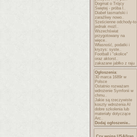
Dogmat o Trójcy
Świętej - próba l..
Diabeł tasmański i
zaraźliwy nowo..
Sześcienne odchody-to
jednak możl..
Wszechświat
przygotowany na
więce..
Własność, podatki i
kryzys: syste..
Football i "okolice"
oraz aktorst..
zakazane jabłko z raju
Ogłoszenia
:
30 marca 1689r w
Polsce
Ostatnio rozważam
wdrożenie Symfonii w
chmu..
Jakie są rzeczywiste
koszty wdrożenia AI
dobre szkolenia lub
materiały dotyczące
Arc..
Dodaj ogłoszenie..
Czy wojna USA/Iran