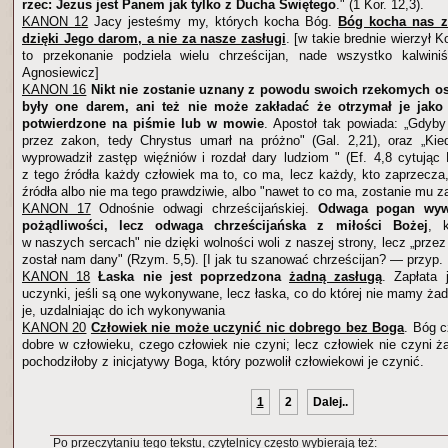
rzec: Jezus jest Panem jak tylko z Ducha Świętego
." (1 Kor. 12,3).
KANON 12
Jacy jesteśmy my, których kocha Bóg.
Bóg kocha nas z
dzięki Jego darom, a nie za nasze zasługi
. [w takie brednie wierzył Ko
to przekonanie podziela wielu chrześcijan, nade wszystko kalwin
Agnosiewicz]
KANON 16
Nikt nie zostanie uznany z powodu swoich rzekomych osi
były one darem, ani też nie może zakładać że otrzymał je jako d
potwierdzone na piśmie lub w mowie
. Apostoł tak powiada: „Gdyby 
przez zakon, tedy Chrystus umarł na próżno" (Gal. 2,21), oraz „Kie
wyprowadził zastęp więźniów i rozdał dary ludziom " (Ef. 4,8 cytując 
z tego źródła każdy człowiek ma to, co ma, lecz każdy, kto zaprzecza,
źródła albo nie ma tego prawdziwie, albo "nawet to co ma, zostanie mu za
KANON 17
Odnośnie odwagi chrześcijańskiej.
Odwaga pogan wywo
pożądliwości, lecz odwaga chrześcijańska z miłości Bożej
, k
w naszych sercach" nie dzięki wolności woli z naszej strony, lecz „prze
został nam dany" (Rzym. 5,5). [I jak tu szanować chrześcijan? — przyp.
KANON 18
Łaska nie jest poprzedzona
żadną zasługą
. Zapłata 
uczynki, jeśli są one wykonywane, lecz łaska, co do której nie mamy ż
je, uzdalniając do ich wykonywania
KANON 20
Człowiek nie może uczynić nic dobrego bez Boga
. Bóg c
dobre w człowieku, czego człowiek nie czyni; lecz człowiek nie czyni ż
pochodziłoby z inicjatywy Boga, który pozwolił człowiekowi je czynić.
1
2
Dalej..
Po przeczytaniu tego tekstu, czytelnicy często wybierają też: