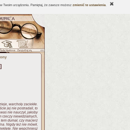
ne w Twoim urządzeniu. Pamiętaj, że zawsze możesz
zmienić te ustawienia
.
ony
]
ieje, warchoły zaciekłe.
ie jej nie postradali, to
 was nie nauczył, jakoby
 rzeczy niewidzialnych,
 tem dumał, czy macierz
na. Nigdy też nie mówił,
rzeklęte. Nie wepchniesz