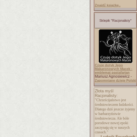
Znajdź książkę..
Sklepik "Racjonalisty"
Czuję dotyk Jego
Makaronowych Macek -
emblemat pastafarian
Mariusz Agnosiewicz -
Zapomniane dzieje Polski
Złota myśl
Racjonalisty:
"Chrześcijaństwo jest
średniowieczem ludzkości.
Dlatego dziś jeszcze żyjemy
w barbarzyństwie
średniowiecza. Ale bóle
porodowe nowej epoki
zaczynają się w naszych
czasach."
Ludwik Feuerbach