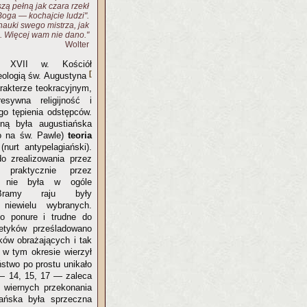
zą pełną jak czara rzekł
Boga — kochajcie ludzi".
nauki swego mistrza, jak
u. Więcej wam nie dano."
Wolter
XVII w. Kościół
[
teologią św. Augustyna
arakterze teokracyjnym,
sywna religijność i
go tępienia odstępców.
ą była augustiańska
io na św. Pawle)
teoria
(nurt antypelagiański).
do zrealizowania przez
 praktycznie przez
u nie była w ogóle
 Bramy raju były
niewielu wybranych.
ło ponure i trudne do
retyków prześladowano
ków obrażających i tak
 w tym okresie wierzył
ństwo po prostu unikało
 14, 15, 17 — zaleca
w wiernych przekonania
iańska była sprzeczna