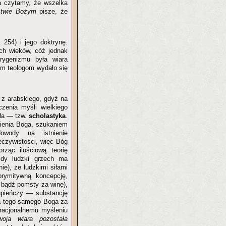
ła czytamy, że wszelka
stwie Bożym
pisze, że
254) i jego doktrynę.
ych wieków, cóż jednak
ygenizmu była wiara
nym teologom wydało się
e z arabskiego, gdyż na
zenia myśli wielkiego
oła — tzw.
scholastyka
.
nienia Boga, szukaniem
owody na istnienie
eczywistości, więc Bóg
rząc ilościową teorię
żdy ludzki grzech ma
ie), że ludzkimi siłami
rymitywną koncepcję,
 bądź pomsty za winę),
kupieńczy — substancję
la tego samego Boga za
 racjonalnemu myśleniu
oja wiara pozostała