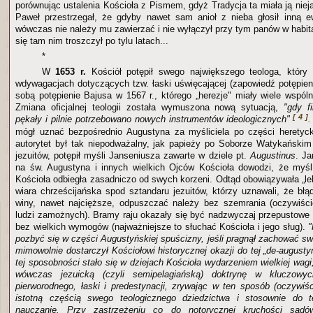
porównując ustalenia Kościoła z Pismem, gdyż Tradycja ta miała ją nie
Paweł przestrzegał, że gdyby nawet sam anioł z nieba głosił inną e
wówczas nie należy mu zawierzać i nie wyłączył przy tym panów w habit
się tam nim troszczył po tylu latach...
*
W
1653 r.
Kościół potępił swego największego teologa, który 
wdywagacjach dotyczących tzw. łaski uświęcającej (zapowiedź potępien
sobą potępienie Bajusa w 1567 r., którego „herezje" miały wiele wspó
Zmiana oficjalnej teologii została wymuszona nową sytuacją,
"gdy f
[ 4 ]
pękały i pilnie potrzebowano nowych instrumentów ideologicznych"
mógł uznać bezpośrednio Augustyna za myśliciela po części heretyck
autorytet był tak niepodważalny, jak papieży po Soborze Watykańskim I
jezuitów, potępił myśli Janseniusza zawarte w dziele pt.
Augustinus
. Ja
na św. Augustyna i innych wielkich Ojców Kościoła dowodzi, że myśl
Kościoła odbiegła zasadniczo od swych korzeni. Odtąd obowiązywała „le
wiara chrześcijańska spod sztandaru jezuitów, którzy uznawali, że bł
winy, nawet najcięższe, odpuszczać należy bez szemrania (oczywiści
ludzi zamożnych). Bramy raju okazały się być nadzwyczaj przepustowe
bez wielkich wymogów (najważniejsze to słuchać Kościoła i jego sług).
"
pozbyć się w części Augustyńskiej spuścizny, jeśli pragnął zachować s
mimowolnie dostarczył Kościołowi historycznej okazji do tej „de-augusty
tej sposobności stało się w dziejach Kościoła wydarzeniem wielkiej wagi;
wówczas jezuicką (czyli semipelagiańską) doktrynę w kluczowy
pierworodnego, łaski i predestynacji, zrywając w ten sposób (oczywiś
istotną częścią swego teologicznego dziedzictwa i stosownie do t
nauczanie. Przy zastrzeżeniu co do notorycznej kruchości sądów