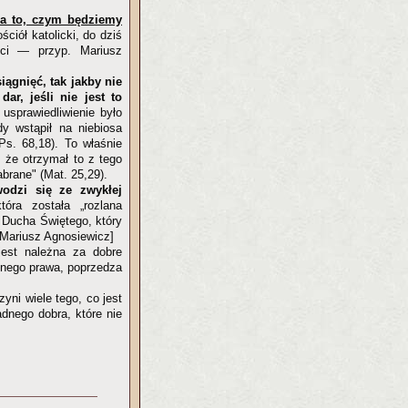
a to, czym będziemy
ściół katolicki, do dziś
iści — przyp. Mariusz
ągnięć, tak jakby nie
ar, jeśli nie jest to
usprawiedliwienie było
dy wstąpił na niebiosa
Ps. 68,18). To właśnie
 że otrzymał to z tego
brane" (Mat. 25,29).
dzi się ze zwykłej
tóra została „rozlana
z Ducha Świętego, który
 Mariusz Agnosiewicz]
jest należna za dobre
adnego prawa, poprzedza
zyni wiele tego, co jest
adnego dobra, które nie