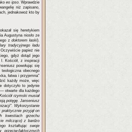
jako
eo ipso
. Wprawdzie
wangelię niż zapisano,
ach, jednakowoż kto by
okazał się heretykiem
ia Augustyna niosło ze
lnego z
doktorem łaski
).
ilary tradycyjnego ładu
.
Oczywiście papież nie
iego, gdyż dotąd jego
. Kościół, z inspiracji
nseniusz powołując się
 teologiczna obecnego
kka, łatwa i przyjemna"
ądzić każdy może, więc
e dotyczyło to jedynie
 — otwarte dla każdego
Kościół rzymski musiał
woją potęgę. Janseniusz
nizacji". Wykorzystanie
 praktycznie przyjął on
ch kwestiach grzechu
cie milcząco) z bardzo
ego kształtując swoje
 przeciw-faktycznych