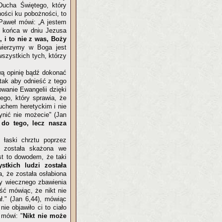
 Ducha Świętego, który
ności ku pobożności, to
 Paweł mówi: „A jestem
do końca w dniu Jezusa
, i to nie z was, Boży
 wierzymy w Boga jest
wszystkich tych, którzy
wą opinię bądź dokonać
tak aby odnieść z tego
wanie Ewangelii dzięki
ego, który sprawia, że
duchem heretyckim i nie
ynić nie możecie" (Jan
 do tego, lecz nasza
 łaski chrztu poprzez
ny została skażona we
est to dowodem, że taki
stkich ludzi została
a, że została osłabiona
cy wiecznego zbawienia
ść mówiąc, że nikt nie
ał." (Jan 6,44), mówiąc
ie objawiło ci to ciało
 mówi: "
Nikt nie może