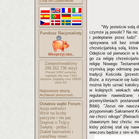
Listy od czytelników
"Wy jesteście solą d
czymże ją posolić? Na nic 
Fundusz Racjonalisty
i podeptanie przez ludzi"
opisywana sól bez smak
chrześcijańską solą, która
Odejście od pierwocin w k
Wesprzyj nas..
go za religię chrześcijań
Zarejestrowaliśmy
religię Nowego Testamen
299.262.736
wizyt
rzymską jego odmianę pau
Ponad 1062 autorów
tradycji Kościoła (prze
napisało
dla nas 7343
tekstów.
Zajęłyby one 28930
Boże, a trzymacie się ludzk
stron A4
można było uznać katolicy
w kolejnych wiekach wła
Najnowsze strony..
Archiwum streszczeń..
regularnie nawiedzane;
przemyśleniach postanow
Ostatnie wątki Forum
:
Biblii).
"Jezus nie naucz
iluzja wolności
przypominało Sakrament Ko
Wzór na liczby
nie chrzci nikogo"
(Reinach
parzyste i nie par..
zbawionym bez chrztu: mó
Dogmat o Trójcy
Świętej - próba l..
który później stał się n
Diabeł tasmański i
wieczoru będzie z nim w Ra
zaraźliwy nowo..