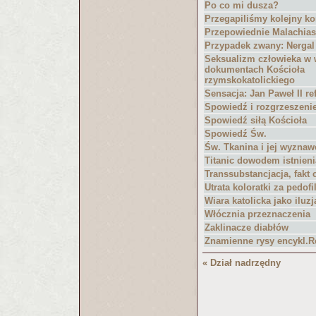
Po co mi dusza?
Przegapiliśmy kolejny ko
Przepowiednie Malachia
Przypadek zwany: Nergal
Seksualizm człowieka w
dokumentach Kościoła
rzymskokatolickiego
Sensacja: Jan Paweł II re
Spowiedź i rozgrzeszeni
Spowiedź siłą Kościoła
Spowiedź Św.
Św. Tkanina i jej wyznaw
Titanic dowodem istnieni
Transsubstancjacja, fakt 
Utrata koloratki za pedofi
Wiara katolicka jako iluzj
Włócznia przeznaczenia
Zaklinacze diabłów
Znamienne rysy encykl.
« Dział nadrzędny