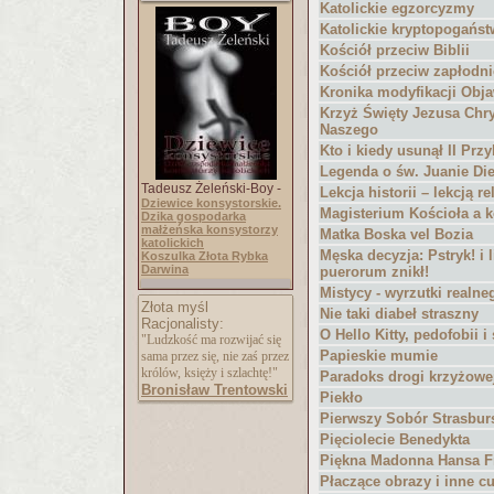
Katolickie egzorcyzmy
Katolickie kryptopogańs
Kościół przeciw Biblii
Kościół przeciw zapłodnie
Kronika modyfikacji Obja
Krzyż Święty Jezusa Chr
Naszego
Kto i kiedy usunął II Prz
Legenda o św. Juanie Di
Tadeusz Żeleński-Boy -
Lekcja historii – lekcją r
Dziewice konsystorskie.
Magisterium Kościoła a
Dzika gospodarka
małżeńska konsystorzy
Matka Boska vel Bozia
katolickich
Męska decyzja: Pstryk! i
Koszulka Złota Rybka
Darwina
puerorum znikł!
Mistycy - wyrzutki realne
Złota myśl
Nie taki diabeł straszny
Racjonalisty:
O Hello Kitty, pedofobii i
"Ludzkość ma rozwijać się
Papieskie mumie
sama przez się, nie zaś przez
królów, księży i szlachtę!"
Paradoks drogi krzyżowe
Bronisław Trentowski
Piekło
Pierwszy Sobór Strasbur
Pięciolecie Benedykta
Piękna Madonna Hansa F
Płaczące obrazy i inne c