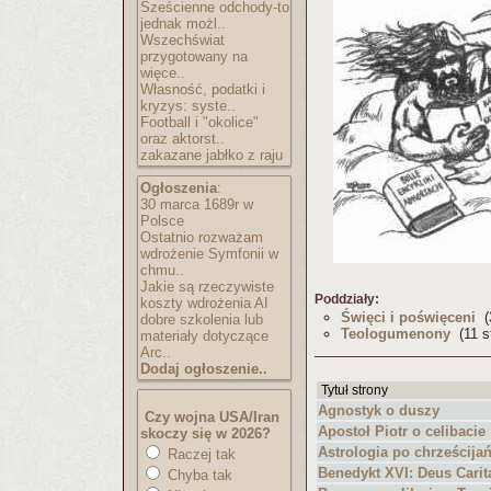
Sześcienne odchody-to
jednak możl..
Wszechświat
przygotowany na
więce..
Własność, podatki i
kryzys: syste..
Football i "okolice"
oraz aktorst..
zakazane jabłko z raju
Ogłoszenia
:
30 marca 1689r w
Polsce
Ostatnio rozważam
wdrożenie Symfonii w
chmu..
Jakie są rzeczywiste
Poddziały:
koszty wdrożenia AI
Święci i poświęceni
(3
dobre szkolenia lub
Teologumenony
(11 s
materiały dotyczące
Arc..
Dodaj ogłoszenie..
Tytuł strony
Agnostyk o duszy
Czy wojna USA/Iran
Apostoł Piotr o celibacie
skoczy się w 2026?
Astrologia po chrześcija
Raczej tak
Benedykt XVI: Deus Carit
Chyba tak