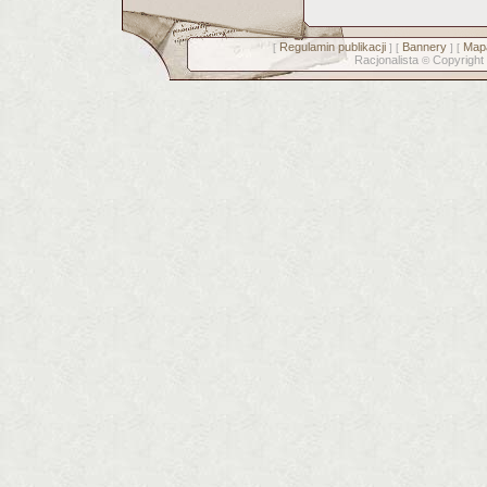
Regulamin publikacji
Bannery
Mapa
[
] [
] [
Racjonalista
Copyright
©