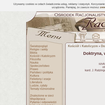
Używamy cookies w celach świadczenia usług, reklamy i statystyk. Korzystani
urządzeniu. Pamiętaj, że zawsze możesz
zmie
Kościół i Katolicyzm
Do
Światopogląd
»
Religie i sekty
Biblia
Doktryna, 
Kościół i Katolicyzm
Filozofia
Nauka
szuk
Społeczeństwo
o
Prawo
kard. J. Ratzing
Państwo i polityka
Kultura
Felietony i eseje
Literatura
Ludzie, cytaty
Tematy różnorodne
Znalezione w sieci
Współpraca
Pytania i odpowiedzi