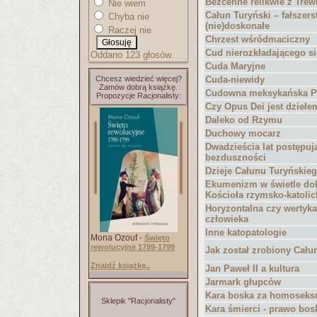
Bezcenne relikwie z Trew
Nie wiem
Całun Turyński – fałszer
Chyba nie
(nie)doskonałe
Raczej nie
Chrzest wśródmaciczny
Cud nierozkładającego si
Oddano 123 głosów.
Cuda Maryjne
Chcesz wiedzieć więcej?
Cuda-niewidy
Zamów dobrą książkę.
Cudowna meksykańska P
Propozycje Racjonalisty:
Czy Opus Dei jest dzieł
Daleko od Rzymu
Duchowy mocarz
Dwadzieścia lat postępuj
bezduszności
Dzieje Całunu Turyńskie
Ekumenizm w świetle d
Kościoła rzymsko-katolic
Horyzontalna czy wertyk
człowieka
Inne katopatologie
Mona Ozouf -
Święto
rewolucyjne 1789-1799
Jak został zrobiony Cału
Znajdź książkę..
Jan Paweł II a kultura
Jarmark głupców
Kara boska za homoseks
Sklepik "Racjonalisty"
Kara śmierci - prawo bos