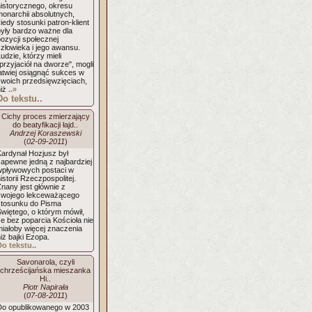
historycznego, okresu
monarchii absolutnych,
iedy stosunki patron-klient
były bardzo ważne dla
ozycji społecznej
złowieka i jego awansu.
udzie, którzy mieli
przyjaciół na dworze", mogli
łatwiej osiągnąć sukces w
swoich przedsięwzięciach,
niż
..»
Do tekstu..
Cichy proces zmierzający
do beatyfikacji łajd..
Andrzej Koraszewski
(
02-09-2011
)
Kardynał Hozjusz był
zapewne jedną z najbardziej
wpływowych postaci w
istorii Rzeczpospolitej.
nany jest głównie z
swojego lekceważącego
stosunku do Pisma
Świętego, o którym mówił,
e bez poparcia Kościoła nie
miałoby więcej znaczenia
iż bajki Ezopa.
Do tekstu..
Savonarola, czyli
chrześcijańska mieszanka
Hi..
Piotr Napirała
(
07-08-2011
)
Do opublikowanego w 2003