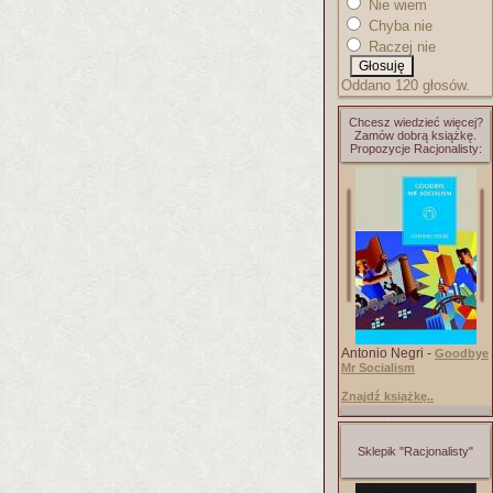
Nie wiem
Chyba nie
Raczej nie
Oddano 120 głosów.
Chcesz wiedzieć więcej?
Zamów dobrą książkę.
Propozycje Racjonalisty:
Antonio Negri -
Goodbye
Mr Socialism
Znajdź książkę..
Sklepik "Racjonalisty"