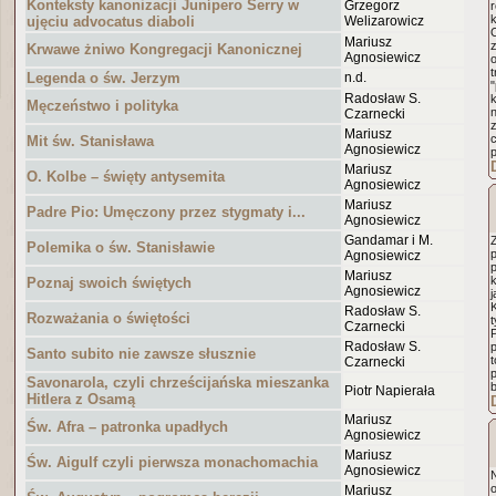
Konteksty kanonizacji Junípero Serry w
Grzegorz
r
k
ujęciu advocatus diaboli
Welizarowicz
Mariusz
z
Krwawe żniwo Kongregacji Kanonicznej
Agnosiewicz
t
Legenda o św. Jerzym
n.d.
Radosław S.
Męczeństwo i polityka
Czarnecki
Mariusz
Mit św. Stanisława
Agnosiewicz
Mariusz
O. Kolbe – święty antysemita
Agnosiewicz
Mariusz
Padre Pio: Umęczony przez stygmaty i...
Agnosiewicz
Gandamar i M.
Z
Polemika o św. Stanisławie
p
Agnosiewicz
p
Mariusz
Poznaj swoich świętych
Agnosiewicz
j
K
Radosław S.
Rozważania o świętości
t
Czarnecki
P
Radosław S.
p
Santo subito nie zawsze słusznie
t
Czarnecki
Savonarola, czyli chrześcijańska mieszanka
Piotr Napierała
Hitlera z Osamą
Mariusz
Św. Afra – patronka upadłych
Agnosiewicz
Mariusz
Św. Aigulf czyli pierwsza monachomachia
Agnosiewicz
Mariusz