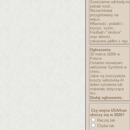
Sześcienne odchody-to
jednak możl..
Wszechświat
przygotowany na
więce..
Własność, podatki i
kryzys: syste..
Football i "okolice"
oraz aktorst..
zakazane jabłko z raju
Ogłoszenia
:
30 marca 1689r w
Polsce
Ostatnio rozważam
wdrożenie Symfonii w
chmu..
Jakie są rzeczywiste
koszty wdrożenia AI
dobre szkolenia lub
materiały dotyczące
Arc..
Dodaj ogłoszenie..
Czy wojna USA/Iran
skoczy się w 2026?
Raczej tak
Chyba tak