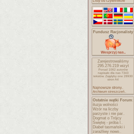
Listy od czytelników
Fundusz Racjonalisty
Wesprzyj nas..
Zarejestrowaliśmy
295.276.219
wizyt
Ponad 1062 autorów
napisało
dla nas 7343
tekstów.
Zajęłyby one 28930
stron A4
Najnowsze strony..
Archiwum streszczeń..
Ostatnie wątki Forum
:
iluzja wolności
Wzór na liczby
parzyste i nie par..
Dogmat o Trójcy
Świętej - próba l..
Diabeł tasmański i
zaraźliwy nowo..