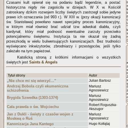
Czasami kult opierał się na podaniu bądź legendzie, a postać
historyczna nigdy nie zagościła w dziejach. W X w. Kościół
k
zatroskany dzikim rozwojem liczby świętych zastrzegł sobie jedyne
p
prawo ich oznaczania (od 993 r.). W XIII w. (przy okazji kanonizacji
c
św. Stanisława) powołano nawet specjalny proces kanonizacyjny,
L
w którym miał również brać udział tzw. adwokat diabła, czyli
"
kardynał, który miał podnosić ewentualne zarzuty przeciwko
potencjalnemu świętemu. Instytucja ta nie okazał się żadną
przeszkodą w wielu bulwersujących kanonizacjach. Bez trudności
wyświęcano inkwizytorów, zbrodniarzy i przestępców, jeśli tylko
zależało na tym papieżowi.
Katolicką stroną z krótkimi informacjami o wszystkich
świętych jest
Saints & Angels
h
Tytuł strony
Autor
Z
„Nie chce mi się wierzyć…”
Julian Bartosz
Andrzej Bobola czyli ekumeniczna
Mariusz
schizofrenia
Agnosiewicz
ż
Mariusz
Brygida Szwedka (1303-1374)
n
Agnosiewicz
Robert Roguszka-
Cała prawda o św. Wojciechu
Akszugor
Jan z Dukli - święty z czasów wojen z
Mariusz
Moskwą o Ruś
Agnosiewicz
Kanonizacja Jana Kantego
Hugo Kołłątaj