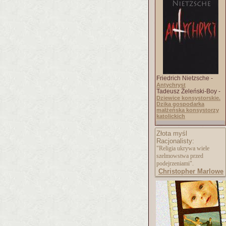
Friedrich Nietzsche -
Antychryst
Tadeusz Żeleński-Boy -
Dziewice konsystorskie.
Dzika gospodarka
małżeńska konsystorzy
katolickich
Złota myśl
Racjonalisty:
"Religia ukrywa wiele
szelmowstwa przed
podejrzeniami".
Christopher Marlowe