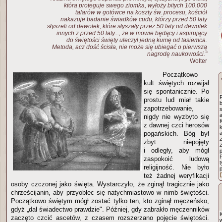
która proteguje swego ziomka, wyłoży bitych 100.000
talarów w gotówce na koszty św. procesu, kościół
nakazuje badanie świadków cudu, którzy przed 50 laty
słyszeli od dewotek, które słyszały przez 50 laty od dewotek
innych z przed 50 laty..., że w mowie będący i aspirujący
do świętości święty uleczył jedną kumę od tasiemca.
Metoda, acz dość ścisła, nie może się ubiegać o pierwszą
nagrodę naukowości."
Wolter
Początkowo
kult świętych rozwijał
się spontanicznie. Po
prostu lud miał takie
zapotrzebowanie,
s
a
nigdy nie wyzbyto się
K
z dawnej czci herosów
pogańskich. Bóg był
a
ż
zbyt niepojęty
i odległy, aby mógł
p
zaspokoić ludową
t
religijność. Nie było
p
też żadnej weryfikacji
osoby czczonej jako święta. Wystarczyło, że zginął tragicznie jako
chrześcijanin, aby przyoblec się natychmiastowo w nimb świętości.
Początkowo świętym mógł zostać tylko ten, kto zginął męczeńsko,
gdyż „dał świadectwo prawdzie". Później, gdy zabrakło męczenników
zaczęto czcić ascetów, z czasem rozszerzano pojęcie świętości.