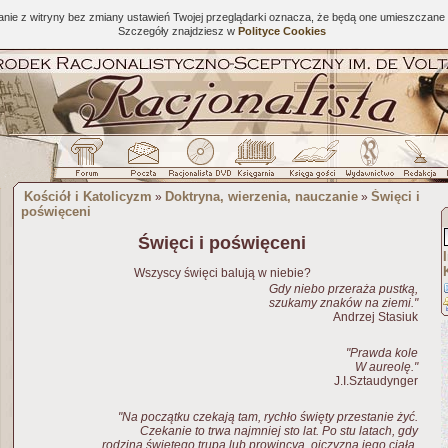
tanie z witryny bez zmiany ustawień Twojej przeglądarki oznacza, że będą one umieszcza
Szczegóły znajdziesz w
Polityce Cookies
Kościół i Katolicyzm
Doktryna, wierzenia, nauczanie
Święci i
»
»
poświęceni
Święci i poświęceni
Wszyscy święci balują w niebie?
Gdy niebo przeraża pustką,
szukamy znaków na ziemi."
Andrzej Stasiuk
"Prawda kole
W aureolę."
J.I.Sztaudynger
"Na początku czekają tam, rychło święty przestanie żyć.
Czekanie to trwa najmniej sto lat. Po stu latach, gdy
rodzina świętego trupa lub prowincya, ojczyzna jego ciała,