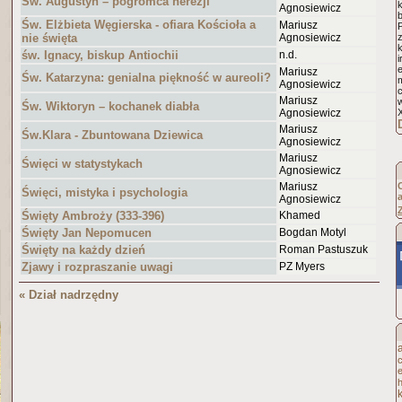
Św. Augustyn – pogromca herezji
k
Agnosiewicz
b
Św. Elżbieta Węgierska - ofiara Kościoła a
Mariusz
nie święta
Agnosiewicz
św. Ignacy, biskup Antiochii
n.d.
i
Mariusz
Św. Katarzyna: genialna piękność w aureoli?
m
Agnosiewicz
c
Mariusz
Św. Wiktoryn – kochanek diabła
Agnosiewicz
Mariusz
Św.Klara - Zbuntowana Dziewica
Agnosiewicz
Mariusz
Święci w statystykach
Agnosiewicz
Mariusz
Święci, mistyka i psychologia
Agnosiewicz
Święty Ambroży (333-396)
Khamed
Święty Jan Nepomucen
Bogdan Motyl
Święty na każdy dzień
Roman Pastuszuk
Zjawy i rozpraszanie uwagi
PZ Myers
« Dział nadrzędny
h