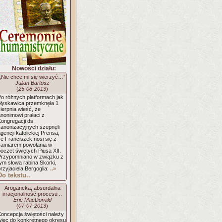
Nowości działu:
„Nie chce mi się wierzyć…”
Julian Bartosz
(
25-08-2013
)
Po różnych platformach jak
błyskawica przemknęła 1
ierpnia wieść, że
nonimowi prałaci z
ongregacji ds.
kanonizacyjnych szepnęli
gencji katolickiej Prensa,
e Franciszek nosi się z
zamiarem powołania w
oczet świętych Piusa XII.
Przypomniano w związku z
ym słowa rabina Skorki,
rzyjaciela Bergoglia:
..»
Do tekstu..
Arogancka, absurdalna
irracjonalność procesu ..
Eric MacDonald
(
07-07-2013
)
Koncepcja świętości należy
więc do konkretnego okresu