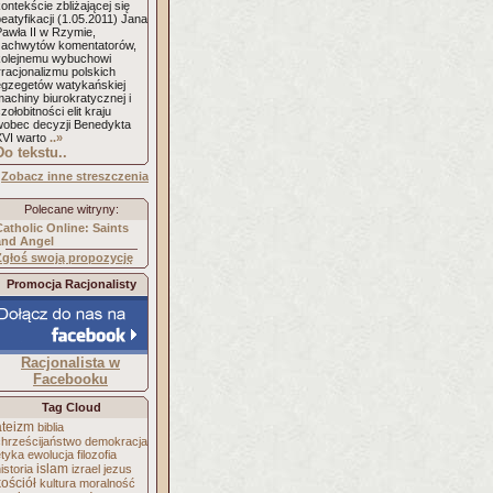
ontekście zbliżającej się
eatyfikacji (1.05.2011) Jana
Pawła II w Rzymie,
zachwytów komentatorów,
kolejnemu wybuchowi
rracjonalizmu polskich
egzegetów watykańskiej
achiny biurokratycznej i
zołobitności elit kraju
wobec decyzji Benedykta
XVI warto
..»
Do tekstu..
Zobacz inne streszczenia
Polecane witryny:
Catholic Online: Saints
and Angel
Zgłoś swoją propozycję
Promocja Racjonalisty
Racjonalista w
Facebooku
Tag Cloud
ateizm
biblia
chrześcijaństwo
demokracja
etyka
ewolucja
filozofia
islam
istoria
izrael
jezus
kościół
kultura
moralność