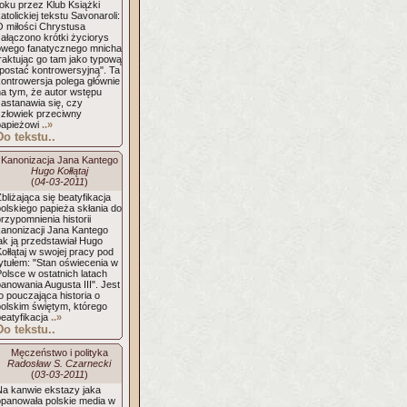
oku przez Klub Książki
atolickiej tekstu Savonaroli:
O miłości Chrystusa
ałączono krótki życiorys
owego fanatycznego mnicha
raktując go tam jako typową
"postać kontrowersyjną". Ta
kontrowersja polega głównie
na tym, że autor wstępu
zastanawia się, czy
człowiek przeciwny
papieżowi
..»
Do tekstu..
Kanonizacja Jana Kantego
Hugo Kołłątaj
(
04-03-2011
)
bliżająca się beatyfikacja
olskiego papieża skłania do
rzypomnienia historii
kanonizacji Jana Kantego
ak ją przedstawiał Hugo
ołłątaj w swojej pracy pod
ytułem: "Stan oświecenia w
olsce w ostatnich latach
anowania Augusta III". Jest
o pouczająca historia o
polskim świętym, którego
beatyfikacja
..»
Do tekstu..
Męczeństwo i polityka
Radosław S. Czarnecki
(
03-03-2011
)
Na kanwie ekstazy jaka
opanowała polskie media w