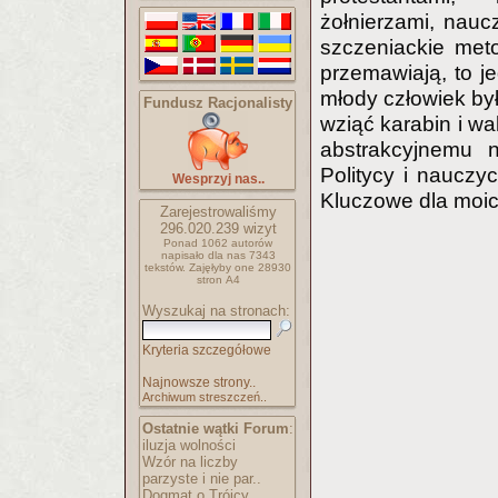
żołnierzami, nau
szczeniackie meto
przemawiają, to je
młody człowiek by
Fundusz Racjonalisty
wziąć karabin i wa
abstrakcyjnemu 
Politycy i nauczyc
Wesprzyj nas..
Kluczowe dla moic
Zarejestrowaliśmy
296.020.239
wizyt
Ponad 1062 autorów
napisało
dla nas 7343
tekstów.
Zajęłyby one 28930
stron A4
Wyszukaj na stronach:
Kryteria szczegółowe
Najnowsze strony..
Archiwum streszczeń..
Ostatnie wątki Forum
:
iluzja wolności
Wzór na liczby
parzyste i nie par..
Dogmat o Trójcy