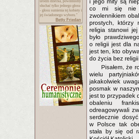
i jego mity są nie
urodzi dziecka, powinniśmy
słuchać tylko jednego głosu
co mi się nie 
- głosu sumienia tej kobiety i
zwolennikiem obalen
jej świadomego wyboru."
Betty Friedan
prostych, którzy 
religia stanowi j
było prawdziwego
o religii jest dla
jest ten, kto obyw
do życia bez relig
Pisałem, że r
wielu partyjnia
jakakolwiek uwag
posmak w naszym k
jest to przypadek 
obaleniu frank
odreagowywali zwa
serdecznie dosyć
w Polsce tak obe
stała by się od 
Kościół Katolicki.