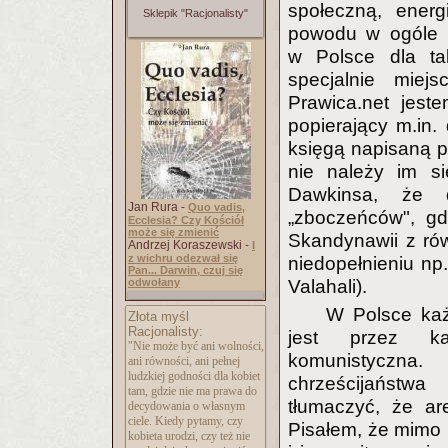
społeczną, energ
Sklepik "Racjonalisty"
powodu w ogóle p
w Polsce dla ta
specjalnie mie
Prawica.net jest
popierający m.in
księgą napisaną pr
nie należy im si
Dawkinsa, że d
Jan Rura -
Quo vadis,
„zboczeńców", gd
Ecclesia? Czy Kościół
może się zmienić
Skandynawii z ró
Andrzej Koraszewski -
I
z wichru odezwał się
niedopełnieniu np
Pan... Darwin, czuj się
odwołany
Valahali).
W Polsce każ
Złota myśl
Racjonalisty:
jest przez kat
"Nie może być ani wolności,
komunistyczna
ani równości, ani pełnej
ludzkiej godności dla kobiet
chrześcijaństw
tam, gdzie nie ma prawa do
tłumaczyć, że arel
decydowania o własnym
ciele. Kiedy pytamy, czy
Pisałem, że mimo i
kobieta urodzi, czy też nie