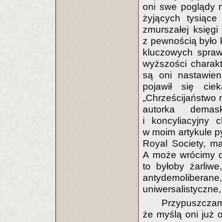
oni swe poglądy 
żyjących tysiące
zmurszałej księg
z pewnością było k
kluczowych spraw
wyższości charak
są oni nastawien
pojawił się cie
„Chrześcijaństwo n
autorka demasku
i koncyliacyjny 
w moim artykule py
Royal Society, ma
A może wrócimy d
to byłoby żarliwe
antydemoliberane
uniwersalistyczne
Przypuszczam,
że myślą oni już 