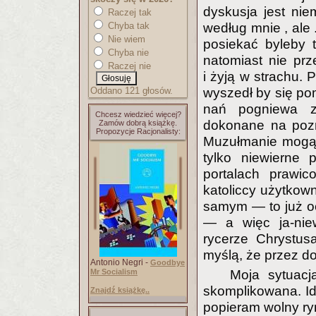
dyskusja jest nie
Raczej tak
Chyba tak
według mnie , ale .
Nie wiem
posiekać byleby 
Chyba nie
natomiast nie prz
Raczej nie
i żyją w strachu.
Oddano 121 głosów.
wyszedł by się po
nań pogniewa z
Chcesz wiedzieć więcej?
dokonane na pozn
Zamów dobrą książkę.
Propozycje Racjonalisty:
Muzułmanie mogą 
tylko niewierne
portalach prawic
katoliccy użytkow
samym — to już oc
— a więc ja-nie
rycerze Chrystus
myślą, że przez d
Antonio Negri -
Goodbye
Mr Socialism
Moja sytuacj
skomplikowana. Ide
Znajdź książkę..
popieram wolny ry