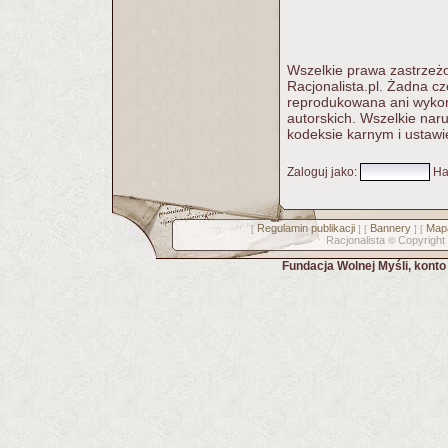
Wszelkie prawa zastrzeżo
Racjonalista.pl. Żadna c
reprodukowana ani wykorz
autorskich. Wszelkie nar
kodeksie karnym i ustawi
Zaloguj jako
:
Ha
Regulamin publikacji
Bannery
Mapa
[
] [
] [
Racjonalista
Copyright
©
Fundacja Wolnej Myśli, kont