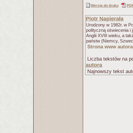
Wersja do druku
PD
Piotr Napierała
Urodzony w 1982r. w Poz
polityczną oświecenia i 
Anglii XVIII wieku, a t
państw (Niemcy, Szwecja
Strona www autora
Liczba tekstów na po
autora
Najnowszy tekst aut