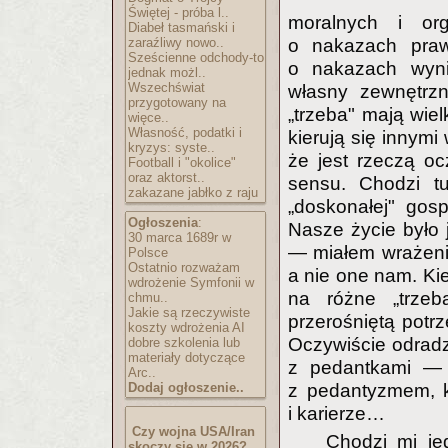
Świętej - próba l..
moralnych i or
Diabeł tasmański i
zaraźliwy nowo..
o nakazach praw
Sześcienne odchody-to
o nakazach wyni
jednak możl..
Wszechświat
własny zewnętrz
przygotowany na
„trzeba" mają wiel
więce..
Własność, podatki i
kierują się innymi
kryzys: syste..
że jest rzeczą oc
Football i "okolice"
oraz aktorst..
sensu. Chodzi t
zakazane jabłko z raju
„doskonałej" gos
Ogłoszenia
:
Nasze życie było
30 marca 1689r w
— miałem wrażeni
Polsce
Ostatnio rozważam
a nie one nam. Ki
wdrożenie Symfonii w
na różne „trzeb
chmu..
Jakie są rzeczywiste
przerośniętą potr
koszty wdrożenia AI
Oczywiście odrad
dobre szkolenia lub
materiały dotyczące
z pedantkami — n
Arc..
Dodaj ogłoszenie..
z pedantyzmem, k
i karierze…
Czy wojna USA/Iran
Chodzi mi je
skoczy się w 2026?