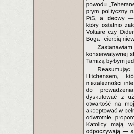
powodu „Teherane
prym polityczny na
PiS, a ideowy — 
który ostatnio żał
Voltaire czy Dider
Boga i cierpią ni
Zastanawia
konserwatywnej s
Tamizą byłbym jed
Reasumując
Hitchensem, k
niezależności int
do prowadzenia
dyskutować z uż
otwartość na moj
akceptować w pełni
odwrotnie propor
Katolicy mają w
odpoczywają — spr