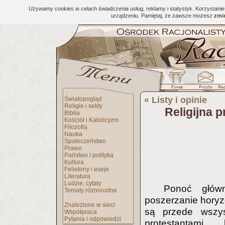
Używamy cookies w celach świadczenia usług, reklamy i statystyk. Korzystani
urządzeniu. Pamiętaj, że zawsze możesz
zmie
«
Listy i opinie
Światopogląd
Religie i sekty
Religijna 
Biblia
Kościół i Katolicyzm
Filozofia
Nauka
Społeczeństwo
Prawo
Państwo i polityka
Kultura
Felietony i eseje
Literatura
Ludzie, cytaty
Ponoć głów
Tematy różnorodne
poszerzanie horyzo
Znalezione w sieci
są przede wszys
Współpraca
Pytania i odpowiedzi
protestantami, k