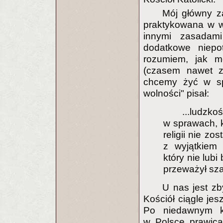
Mój główny zar
praktykowana w we
innymi zasadami 
dodatkowe niepot
rozumiem, jak m
(czasem nawet z
chcemy żyć w spo
wolności" pisał:
...ludzk
w sprawach, 
religii nie z
z wyjątkiem 
który nie lubi
przeważył sz
U nas jest zby
Kościół ciągle jes
Po niedawnym ko
w Polsce prawica