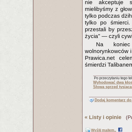
nie akceptuje 
mielibyśmy z głow
tylko podczas dżi
tylko po śmierci
przestali by prze
życia" — czyli cywil
Na koniec 
wolnorynkowców i 
Prawica.net cel
śmierdzi Talibane
Po przeczytaniu tego tek
Wyhodować dwa kłosy 
Słowa sprzed tysiąca 
Dodaj komentarz do 
«
Listy i opinie
(Pub
Wyślij mailem..