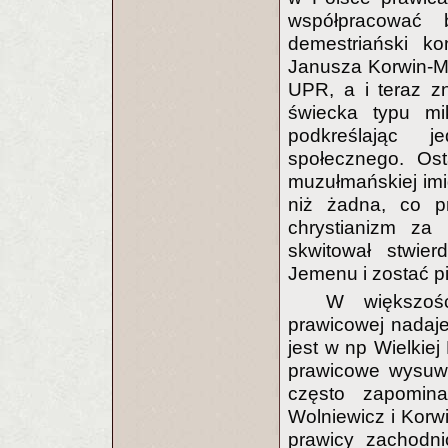
współpracować 
demestriański ko
Janusza Korwin-Mi
UPR, a i teraz z
świecka typu mik
podkreślając j
społecznego. Ost
muzułmańskiej imig
niż żadna, co pr
chrystianizm za 
skwitował stwie
Jemenu i zostać p
W większośc
prawicowej nadaje
jest w np Wielkiej 
prawicowe wysuwaj
często zapomina
Wolniewicz i Korwi
prawicy zachodni