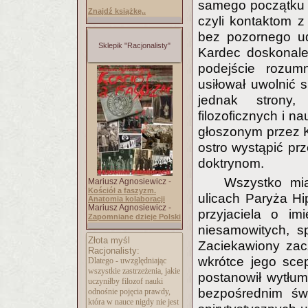
samego początku s
Znajdź książkę..
czyli kontaktom z
bez pozornego ud
Sklepik "Racjonalisty"
Kardec doskonale
podejście rozum
usiłował uwolnić s
jednak strony, 
filozoficznych i n
głoszonym przez Ko
ostro wystąpić prz
doktrynom.
Wszystko mi
Mariusz Agnosiewicz -
Kościół a faszyzm.
ulicach Paryża Hi
Anatomia kolaboracji
Mariusz Agnosiewicz -
przyjaciela o imi
Zapomniane dzieje Polski
niesamowitych, 
Złota myśl
Zaciekawiony zac
Racjonalisty:
wkrótce jego sce
Dlatego - uwzględniając
wszystkie zastrzeżenia, jakie
postanowił wytłu
uczyniłby filozof nauki
bezpośrednim świ
odnośnie pojęcia prawdy,
która w nauce nigdy nie jest