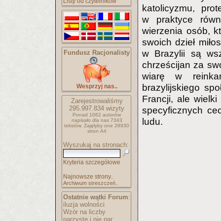
Listy od czytelników
katolicyzmu, prote
w praktyce równ
wierzenia osób, kt
swoich dzieł miłos
w Brazylii są ws
Fundusz Racjonalisty
chrześcijan za sw
wiarę w reinka
brazylijskiego sp
Wesprzyj nas..
Francji, ale wiel
Zarejestrowaliśmy
295.997.834
wizyty
specyficznych cec
Ponad 1062 autorów
ludu.
napisało
dla nas 7343
tekstów.
Zajęłyby one 28930
stron A4
Wyszukaj na stronach:
Kryteria szczegółowe
Najnowsze strony..
Archiwum streszczeń..
Ostatnie wątki Forum
:
iluzja wolności
Wzór na liczby
parzyste i nie par..