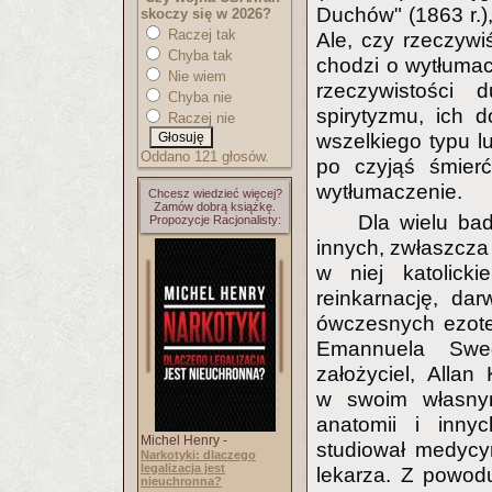
Duchów" (1863 r.), 
skoczy się w 2026?
Raczej tak
Ale, czy rzeczywi
Chyba tak
chodzi o wytłumac
Nie wiem
rzeczywistości
Chyba nie
spirytyzmu, ich d
Raczej nie
wszelkiego typu l
Oddano 121 głosów.
po czyjąś śmier
wytłumaczenie.
Chcesz wiedzieć więcej?
Zamów dobrą książkę.
Dla wielu bad
Propozycje Racjonalisty:
innych, zwłaszcza
w niej katolick
reinkarnację, da
ówczesnych ezoter
Emannuela Swed
założyciel, Allan
w swoim własnym
anatomii i inn
Michel Henry -
studiował medycy
Narkotyki: dlaczego
legalizacja jest
lekarza. Z powod
nieuchronna?