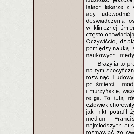
ludzkość jeszcze
latach lekarze z
aby udowodnić 
doświadczenia os
w klinicznej śmie
często opowiadają
Oczywiście, dział
pomiędzy nauką i 
naukowych i medy
Brazylia to pr
na tym specyficzn
rozwinąć. Ludowy 
po śmierci i modl
i murzyńskie, ws
religii. To tutaj 
człowiek chorowity
jak nikt potrafi
medium
Franc
najmłodszych lat s
rozmawiać ze sw