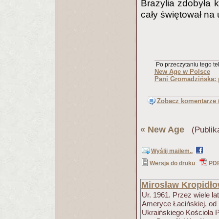
Brazylia zdobyła ko
cały świętował na 
Po przeczytaniu tego tek
New Age w Polsce
Pani Gromadzińska: 
Zobacz komentarze (
«
New Age
(Publik
Wyślij mailem..
Wersja do druku
PD
Mirosław Kropidło
Ur. 1961. Przez wiele la
Ameryce Łacińskiej, o
Ukraińskiego Kościoła 