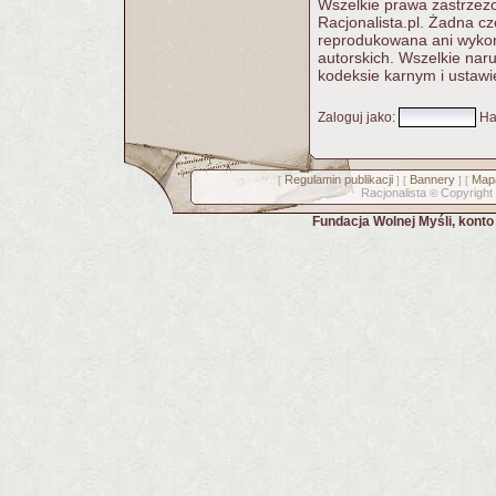
Wszelkie prawa zastrzeżo
Racjonalista.pl. Żadna c
reprodukowana ani wykorz
autorskich. Wszelkie nar
kodeksie karnym i ustawi
Zaloguj jako
:
Ha
Regulamin publikacji
Bannery
Mapa
[
] [
] [
Racjonalista
Copyright
©
Fundacja Wolnej Myśli, kont