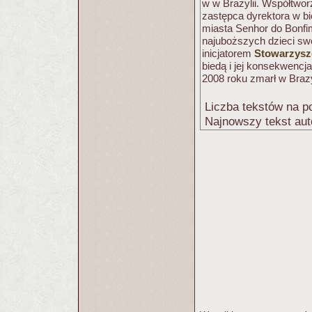
w w Brazylii. Współtwor
zastępca dyrektora w bi
miasta Senhor do Bonfim
najuboższych dzieci swoj
inicjatorem
Stowarzysze
biedą i jej konsekwencj
2008 roku zmarł w Brazy
Liczba tekstów na po
Najnowszy tekst aut