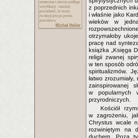
spirytystycznych 
ostateczna i zawsze podlega
weryfikacji - musimy
z poprzednich ink
powiedzieć, że teoria
i właśnie jako Kar
ewolucji jest po prostu
prawdziwa.
wieków w jedną
Michał Heller
rozpowszechnione
otrzymałoby ukoj
pracę nad syntezą
książka „Księga 
religii zwanej s
w ten sposób odr
spiritualizmów. J
łatwo zrozumiały, 
zainspirowanej 
w popularnych 
przyrodniczych.
Kościół rzym
w zagrożeniu, ja
Chrystus wcale n
rozwiniętym na d
duchem. Poza tym