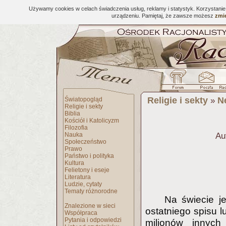
Używamy cookies w celach świadczenia usług, reklamy i statystyk. Korzystani
urządzeniu. Pamiętaj, że zawsze możesz
zmie
Religie i sekty
N
Światopogląd
»
Religie i sekty
Biblia
Kościół i Katolicyzm
Filozofia
Nauka
Au
Społeczeństwo
Prawo
Państwo i polityka
Kultura
Felietony i eseje
Literatura
Ludzie, cytaty
Tematy różnorodne
Na świecie je
Znalezione w sieci
ostatniego spisu l
Współpraca
Pytania i odpowiedzi
milionów innych 