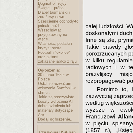
Dogmat o Trójcy
Świętej - próba l..
Diabeł tasmański i
zaraźliwy nowo..
Sześcienne odchody-to
całej ludzkości. W
jednak możl..
Wszechświat
doskonałymi ducha
przygotowany na
więce..
Inne są złe, prymi
Własność, podatki i
Takie prawdy gło
kryzys: syste..
Football i "okolice"
porozrzucanych po 
oraz aktorst..
w kilku regularn
zakazane jabłko z raju
radiowych i w te
Ogłoszenia
:
brazylijscy mis
30 marca 1689r w
Polsce
rozpropagować po 
Ostatnio rozważam
wdrożenie Symfonii w
Pomimo to, k
chmu..
zazwyczaj zaprzecz
Jakie są rzeczywiste
koszty wdrożenia AI
według większości 
dobre szkolenia lub
wyższe w ewoluc
materiały dotyczące
Arc..
Francuzowi
Alla
Dodaj ogłoszenie..
w pięciu spisany
(1857 r.), „Ksi
Czy wojna USA/Iran