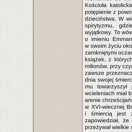
Kościoła katolick
potępienie z powo
dzieciństwa. W w
spirytyzmu, gdz
wyjątkowy. To wó
o imieniu Emmanu
w swoim życiu ok
zamkniętymi oczam
książek, z który
milionów, przy cz
zawsze przeznacz
dnia swojej śmier
mu towarzyszył 
wcieleniach miał 
arenie chrześcija
w XVI-wiecznej B
i śmiercią jest 
zapowiedział, że
przeżywał wielkie 