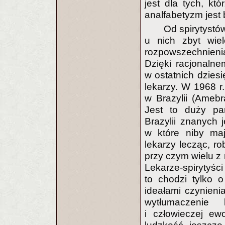
jest dla tych, kt
analfabetyzm jes
Od spirytystó
u nich zbyt wiel
rozpowszechnien
Dzięki racjonaln
w ostatnich dziesi
lekarzy. W 1968 r.
w Brazylii (Amebra
Jest to duży pa
Brazylii znanych
w które niby maj
lekarzy lecząc, ro
przy czym wielu z
Lekarze-spirytyści
to chodzi tylko o
ideałami czynieni
wytłumaczenie 
i człowieczej ewo