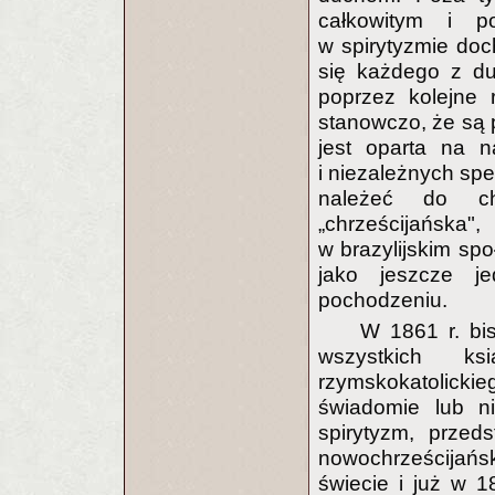
całkowitym i p
w spirytyzmie doc
się każdego z du
poprzez kolejne 
stanowczo, że są 
jest oparta na 
i niezależnych spec
należeć do ch
„chrześcijańsk
w brazylijskim spo
jako jeszcze j
pochodzeniu.
W 1861 r. bi
wszystkich ks
rzymskokatolicki
świadomie lub n
spirytyzm, przed
nowochrześcijań
świecie i już w 18