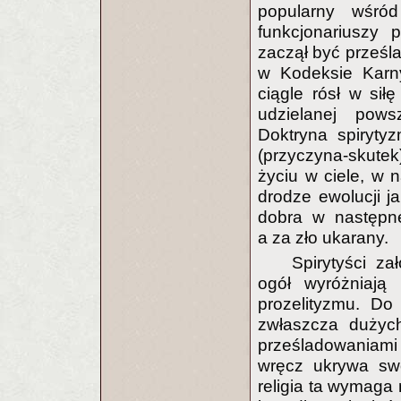
popularny wśród 
funkcjonariuszy 
zaczął być prześl
w Kodeksie Karn
ciągle rósł w sił
udzielanej pows
Doktryna spiryty
(przyczyna-skutek
życiu w ciele, w n
drodze ewolucji ja
dobra w następne
a za zło ukarany.
Spirytyści za
ogół wyróżniają 
prozelityzmu. Do d
zwłaszcza dużych
prześladowaniami z
wręcz ukrywa swoj
religia ta wymaga n