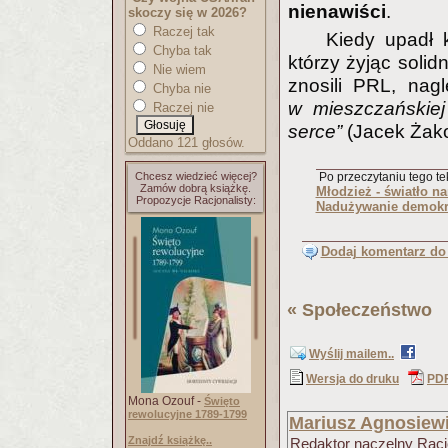
nienawiści
.
skoczy się w 2026?
Raczej tak
Kiedy upadł 
Chyba tak
którzy żyjąc soli
Nie wiem
znosili PRL, nag
Chyba nie
w mieszczańskiej
Raczej nie
serce”
(Jacek Żako
Oddano 121 głosów.
Chcesz wiedzieć więcej?
Po przeczytaniu tego tek
Zamów dobrą książkę.
Młodzież - światło n
Propozycje Racjonalisty:
Nadużywanie demokr
Dodaj komentarz do 
«
Społeczeństwo
(
Wyślij mailem..
Wersja do druku
PD
Mona Ozouf -
Święto
rewolucyjne 1789-1799
Mariusz Agnosiew
Znajdź książkę..
Redaktor naczelny Racjo