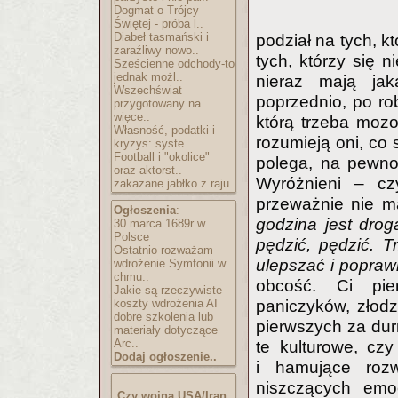
Dogmat o Trójcy
Świętej - próba l..
Diabeł tasmański i
podział na tych, k
zaraźliwy nowo..
tych, którzy się n
Sześcienne odchody-to
jednak możl..
nieraz mają jak
Wszechświat
poprzednio, po rob
przygotowany na
więce..
którą trzeba mozo
Własność, podatki i
rozumieją oni, co
kryzys: syste..
Football i "okolice"
polega, na pewno 
oraz aktorst..
Wyróżnieni – czy
zakazane jabłko z raju
przeważnie nie ma
Ogłoszenia
:
godzina jest drog
30 marca 1689r w
Polsce
pędzić, pędzić. T
Ostatnio rozważam
ulepszać i popraw
wdrożenie Symfonii w
chmu..
obcość. Ci pie
Jakie są rzeczywiste
koszty wdrożenia AI
paniczyków, złodzi
dobre szkolenia lub
pierwszych za dur
materiały dotyczące
Arc..
te kulturowe, cz
Dodaj ogłoszenie..
i hamujące roz
niszczących emo
Czy wojna USA/Iran