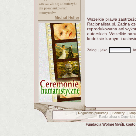
zawsze źle się to kończyło
dla pozanaukowych
autorytetów.
Michał Heller
Wszelkie prawa zastrzeżo
Racjonalista.pl. Żadna c
reprodukowana ani wykorz
autorskich. Wszelkie nar
kodeksie karnym i ustawi
Zaloguj jako
:
Ha
Regulamin publikacji
Bannery
Mapa
[
] [
] [
Racjonalista
Copyright
©
Fundacja Wolnej Myśli, kont