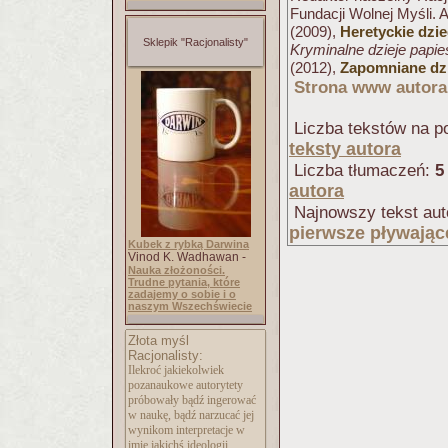
Fundacji Wolnej Myśli. 
(2009),
Heretyckie dzi
Sklepik "Racjonalisty"
Kryminalne dzieje papi
(2012),
Zapomniane dzi
Strona www autora
Liczba tekstów na po
teksty autora
Liczba tłumaczeń:
5
autora
Najnowszy tekst aut
pierwsze pływając
Kubek z rybką Darwina
Vinod K. Wadhawan -
Nauka złożoności.
Trudne pytania, które
zadajemy o sobie i o
naszym Wszechświecie
Złota myśl
Racjonalisty:
Ilekroć jakiekolwiek
pozanaukowe autorytety
próbowały bądź ingerować
w naukę, bądź narzucać jej
wynikom interpretacje w
imię jakichś ideologii,