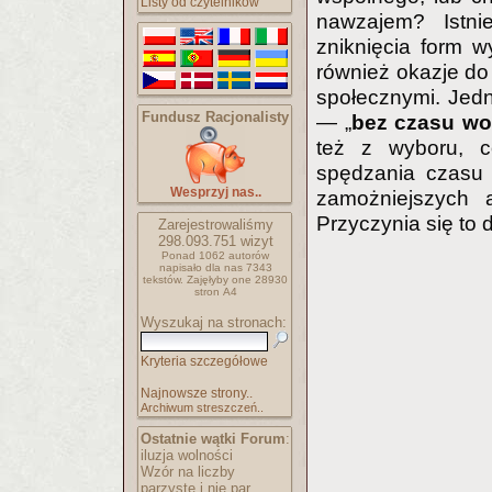
Listy od czytelników
nawzajem? Istni
zniknięcia form 
również okazje d
społecznymi. Jedn
Fundusz Racjonalisty
— „
bez czasu wo
też z wyboru, c
spędzania czasu 
Wesprzyj nas..
zamożniejszych 
Przyczynia się to 
Zarejestrowaliśmy
298.093.751
wizyt
Ponad 1062 autorów
napisało
dla nas 7343
tekstów.
Zajęłyby one 28930
stron A4
Wyszukaj na stronach:
Kryteria szczegółowe
Najnowsze strony..
Archiwum streszczeń..
Ostatnie wątki Forum
:
iluzja wolności
Wzór na liczby
parzyste i nie par..