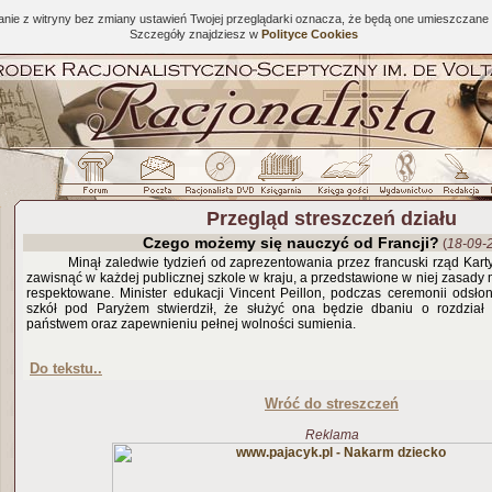
tanie z witryny bez zmiany ustawień Twojej przeglądarki oznacza, że będą one umieszcza
Szczegóły znajdziesz w
Polityce Cookies
Przegląd streszczeń działu
Czego możemy się nauczyć od Francji?
(
18-09-
Minął zaledwie tydzień od zaprezentowania przez francuski rząd Kart
zawisnąć w każdej publicznej szkole w kraju, a przedstawione w niej zasad
respektowane. Minister edukacji Vincent Peillon, podczas ceremonii odsłon
szkół pod Paryżem stwierdził, że służyć ona będzie dbaniu o rozdzia
państwem oraz zapewnieniu pełnej wolności sumienia.
Do tekstu..
Wróć do streszczeń
Reklama