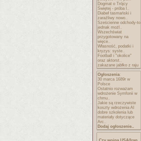
Dogmat o Trójcy
Świętej - próba l..
Diabeł tasmański i
zaraźliwy nowo..
Sześcienne odchody-to
jednak możl..
Wszechświat
przygotowany na
więce..
Własność, podatki i
kryzys: syste..
Football i "okolice"
oraz aktorst..
zakazane jabłko z raju
Ogłoszenia
:
30 marca 1689r w
Polsce
Ostatnio rozważam
wdrożenie Symfonii w
chmu..
Jakie są rzeczywiste
koszty wdrożenia AI
dobre szkolenia lub
materiały dotyczące
Arc..
Dodaj ogłoszenie..
Czy wojna USA/Iran