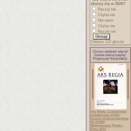
skoczy się w 2026?
Raczej tak
Chyba tak
Nie wiem
Chyba nie
Raczej nie
Oddano 120 głosów.
Chcesz wiedzieć więcej?
Zamów dobrą książkę.
Propozycje Racjonalisty:
Ars Regia. Czasopismo
poświęcone myśli i
historii wolnomularstwa.
Nr 2/1993
Wolnomularz Polski -
Zima 2012