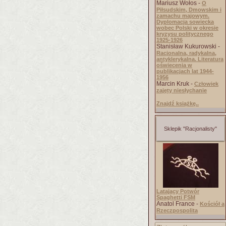
Mariusz Wołos -
O
Piłsudskim, Dmowskim i
zamachu majowym.
Dyplomacja sowiecka
wobec Polski w okresie
kryzysu politycznego
1925-1926
Stanisław Kukurowski -
Racjonalna, radykalna,
antyklerykalna. Literatura
oświecenia w
publikacjach lat 1944-
1956
Marcin Kruk -
Człowiek
zajęty niesłychanie
Znajdź książkę..
Sklepik "Racjonalisty"
Latający Potwór
Spaghetti FSM
Anatol France -
Kościół a
Rzeczpospolita