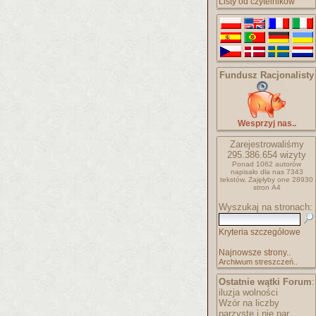
Listy od czytelników
Fundusz Racjonalisty
Wesprzyj nas..
Zarejestrowaliśmy
295.386.654
wizyty
Ponad 1062 autorów
napisało
dla nas 7343
tekstów.
Zajęłyby one 28930
stron A4
Wyszukaj na stronach:
Kryteria szczegółowe
Najnowsze strony..
Archiwum streszczeń..
Ostatnie wątki Forum
:
iluzja wolności
Wzór na liczby
parzyste i nie par..