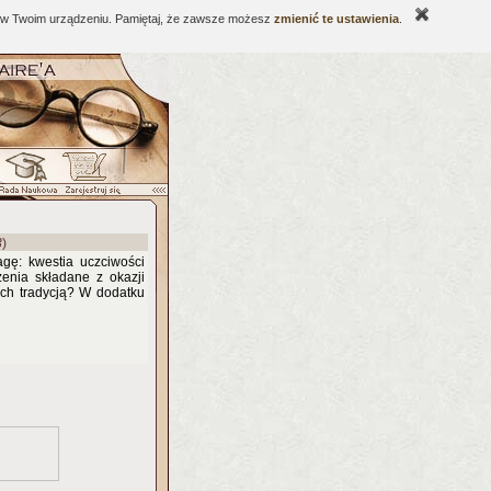
ne w Twoim urządzeniu. Pamiętaj, że zawsze możesz
zmienić te ustawienia
.
3
)
agę: kwestia uczciwości
zenia składane z okazji
ych tradycją? W dodatku