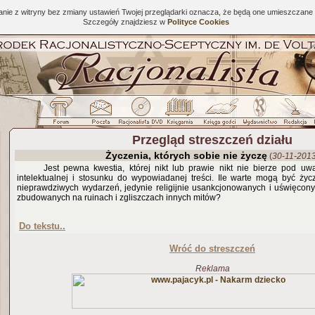
tanie z witryny bez zmiany ustawień Twojej przeglądarki oznacza, że będą one umieszcza
Szczegóły znajdziesz w
Polityce Cookies
Przegląd streszczeń działu
Życzenia, których sobie nie życzę
(
30-11-201
Jest pewna kwestia, której nikt lub prawie nikt nie bierze pod uw
intelektualnej i stosunku do wypowiadanej treści. Ile warte mogą być życ
nieprawdziwych wydarzeń, jedynie religijnie usankcjonowanych i uświęcon
zbudowanych na ruinach i zgliszczach innych mitów?
Do tekstu..
Wróć do streszczeń
Reklama