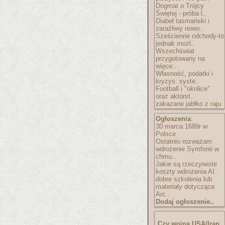
Dogmat o Trójcy
Świętej - próba l..
Diabeł tasmański i
zaraźliwy nowo..
Sześcienne odchody-to
jednak możl..
Wszechświat
przygotowany na
więce..
Własność, podatki i
kryzys: syste..
Football i "okolice"
oraz aktorst..
zakazane jabłko z raju
Ogłoszenia
:
30 marca 1689r w
Polsce
Ostatnio rozważam
wdrożenie Symfonii w
chmu..
Jakie są rzeczywiste
koszty wdrożenia AI
dobre szkolenia lub
materiały dotyczące
Arc..
Dodaj ogłoszenie..
Czy wojna USA/Iran