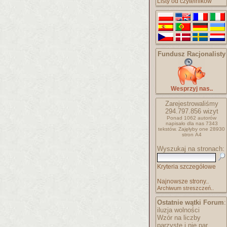
Listy od czytelników
Fundusz Racjonalisty
Wesprzyj nas..
Zarejestrowaliśmy
294.797.856
wizyt
Ponad 1062 autorów
napisało
dla nas 7343
tekstów.
Zajęłyby one 28930
stron A4
Wyszukaj na stronach:
Kryteria szczegółowe
Najnowsze strony..
Archiwum streszczeń..
Ostatnie wątki Forum
:
iluzja wolności
Wzór na liczby
parzyste i nie par..