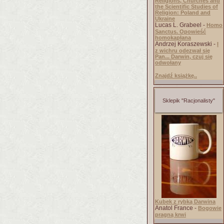
Religions, Churches and
the Scientific Studies of
Religion: Poland and
Ukraine
Lucas L. Grabeel -
Homo
Sanctus. Opowieść
homokapłana
Andrzej Koraszewski -
I
z wichru odezwał się
Pan... Darwin, czuj się
odwołany
Znajdź książkę..
Sklepik "Racjonalisty"
Kubek z rybką Darwina
Anatol France -
Bogowie
pragną krwi