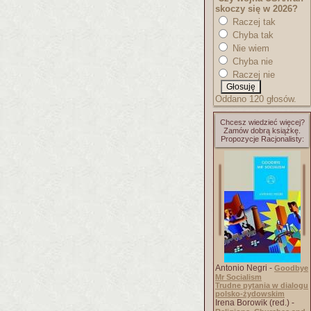
skoczy się w 2026?
Raczej tak
Chyba tak
Nie wiem
Chyba nie
Raczej nie
Oddano 120 głosów.
Chcesz wiedzieć więcej?
Zamów dobrą książkę.
Propozycje Racjonalisty:
Antonio Negri -
Goodbye
Mr Socialism
Trudne pytania w dialogu
polsko-żydowskim
Irena Borowik (red.) -