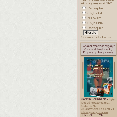
skoczy się w 2026?
Raczej tak
Chyba tak
Nie wiem
Chyba nie
Raczej nie
Oddano 121 głosów.
Chcesz wiedzieć więcej?
Zamów dobrą książkę.
Propozycje Racjonalisty:
Kerstin Steinbach -
Były
kiedyś lepsze czasy...
(1965-1975)
Znienawidzone obrazy i
ich wyparty przekaz
Julio VALDEÓN