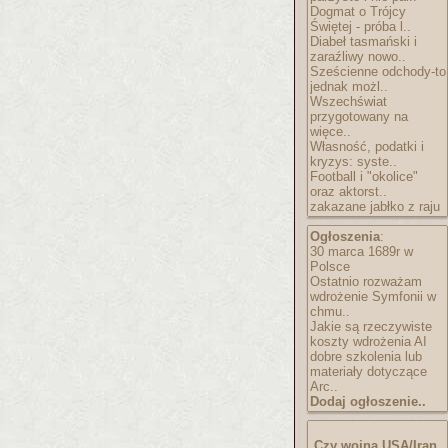
Dogmat o Trójcy
Świętej - próba l..
Diabeł tasmański i
zaraźliwy nowo..
Sześcienne odchody-to
jednak możl..
Wszechświat
przygotowany na
więce..
Własność, podatki i
kryzys: syste..
Football i "okolice"
oraz aktorst..
zakazane jabłko z raju
Ogłoszenia
:
30 marca 1689r w
Polsce
Ostatnio rozważam
wdrożenie Symfonii w
chmu..
Jakie są rzeczywiste
koszty wdrożenia AI
dobre szkolenia lub
materiały dotyczące
Arc..
Dodaj ogłoszenie..
Czy wojna USA/Iran