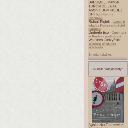
BARUQUE, Manuel
TUŃÓN DE LARA,
Antonio DOMINGUEZ
ORTIZ -
Historia
Hiszpanii
Robert Piętek -
Garcia II
władca Konga a Kościół
katolicki
Umberto Eco -
Cmentarz
w Pradze - audiobook
Wojciech Giełżyński -
Wschód Wielkiego
Wschodu
Znajdź książkę..
Sklepik "Racjonalisty"
Agnieszka Zakrzewicz -