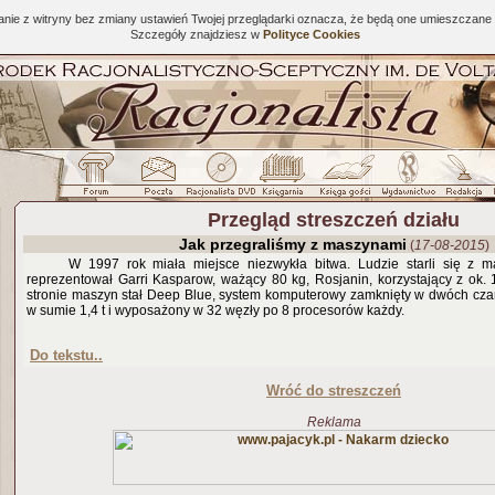
tanie z witryny bez zmiany ustawień Twojej przeglądarki oznacza, że będą one umieszcza
Szczegóły znajdziesz w
Polityce Cookies
Przegląd streszczeń działu
Jak przegraliśmy z maszynami
(
17-08-2015
)
W 1997 rok miała miejsce niezwykła bitwa. Ludzie starli się z 
reprezentował Garri Kasparow, ważący 80 kg, Rosjanin, korzystający z ok
stronie maszyn stał Deep Blue, system komputerowy zamknięty w dwóch cz
w sumie 1,4 t i wyposażony w 32 węzły po 8 procesorów każdy.
Do tekstu..
Wróć do streszczeń
Reklama