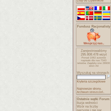
Listy od czytelników
Fundusz Racjonalisty
Wesprzyj nas..
Zarejestrowaliśmy
295.808.478
wizyt
Ponad 1062 autorów
napisało
dla nas 7343
tekstów.
Zajęłyby one 28930
stron A4
Wyszukaj na stronach:
Kryteria szczegółowe
Najnowsze strony..
Archiwum streszczeń..
Ostatnie wątki Forum
:
iluzja wolności
Wzór na liczby
parzyste i nie par..