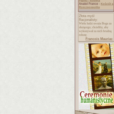
Papież i kobieta
Anatol France -
Kościół a
Rzeczpospolita
Złota myśl
Racjonalisty:
Wielu ludzi uważa Boga za
służącego; chcieliby, aby
wykonywał za nich brudną
robotę.
François Mauriac