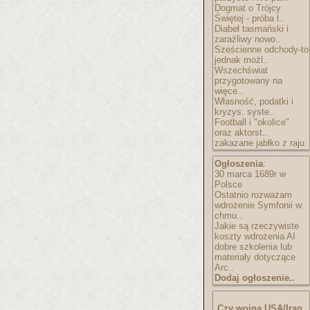
Dogmat o Trójcy
Świętej - próba l..
Diabeł tasmański i
zaraźliwy nowo..
Sześcienne odchody-to
jednak możl..
Wszechświat
przygotowany na
więce..
Własność, podatki i
kryzys: syste..
Football i "okolice"
oraz aktorst..
zakazane jabłko z raju
Ogłoszenia
:
30 marca 1689r w
Polsce
Ostatnio rozważam
wdrożenie Symfonii w
chmu..
Jakie są rzeczywiste
koszty wdrożenia AI
dobre szkolenia lub
materiały dotyczące
Arc..
Dodaj ogłoszenie..
Czy wojna USA/Iran