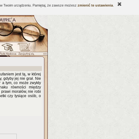
ne w Twoim urządzeniu. Pamiętaj, że zawsze możesz
zmienić te ustawienia
.
faniem jest tą, w której
 gdyby jej nie grał. Nie
r a tym, co może zwykły
naku równości między
prawi morałów, nie robi
etki czy tysiące osób, o