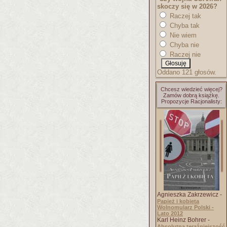
skoczy się w 2026?
Raczej tak
Chyba tak
Nie wiem
Chyba nie
Raczej nie
Oddano 121 głosów.
Chcesz wiedzieć więcej?
Zamów dobrą książkę.
Propozycje Racjonalisty:
Agnieszka Zakrzewicz -
Papież i kobieta
Wolnomularz Polski -
Lato 2012
Karl Heinz Bohrer -
Absolutna teraźniejszość