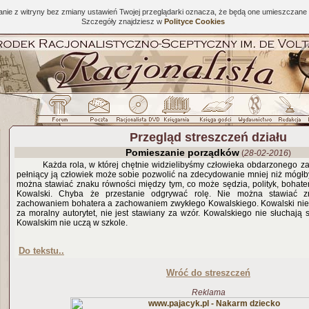
tanie z witryny bez zmiany ustawień Twojej przeglądarki oznacza, że będą one umieszcza
Szczegóły znajdziesz w
Polityce Cookies
Przegląd streszczeń działu
Pomieszanie porządków
(
28-02-2016
)
Każda rola, w której chętnie widzielibyśmy człowieka obdarzonego zau
pełniący ją człowiek może sobie pozwolić na zdecydowanie mniej niż mógłby,
można stawiać znaku równości między tym, co może sędzia, polityk, bohate
Kowalski. Chyba że przestanie odgrywać rolę. Nie można stawiać z
zachowaniem bohatera a zachowaniem zwykłego Kowalskiego. Kowalski nie 
za moralny autorytet, nie jest stawiany za wzór. Kowalskiego nie słuchają s
Kowalskim nie uczą w szkole.
Do tekstu..
Wróć do streszczeń
Reklama