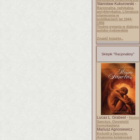
Stanisław Kukurowski -
Racjonalna, radykalna,
antyklerykalna. Literatura
oświecenia w
publikacjach lat 1944-
1956
Trudne pytania w dialogu
polsko-żydowskim
Znajdź książkę..
Sklepik "Racjonalisty"
Lucas L. Grabeel -
Homo
Sanctus. Opowieść
homokapłana
Mariusz Agnosiewicz -
Kościół a faszyzm.
Anatomia kolaboracji