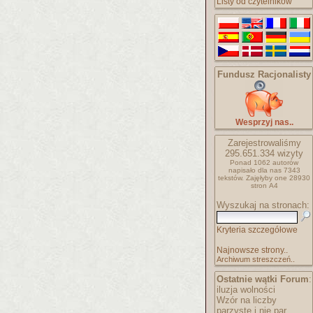
Listy od czytelników
Fundusz Racjonalisty
Wesprzyj nas..
Zarejestrowaliśmy
295.651.334
wizyty
Ponad 1062 autorów
napisało
dla nas 7343
tekstów.
Zajęłyby one 28930
stron A4
Wyszukaj na stronach:
Kryteria szczegółowe
Najnowsze strony..
Archiwum streszczeń..
Ostatnie wątki Forum
:
iluzja wolności
Wzór na liczby
parzyste i nie par..