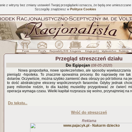
tanie z witryny bez zmiany ustawień Twojej przeglądarki oznacza, że będą one umieszcza
Szczegóły znajdziesz w
Polityce Cookies
Przegląd streszczeń działu
Do Egipcjan
(
08-05-2020
)
Nowa gospodarka, nowe społeczeństwo, ale sposoby wywłaszczania po
pieniądz -hipoteka. To znacznie spowalnia procesy. Bo naprawdę nie tak 
dolarów. Oczywiście, można szybko zamienić dwa obrazy po pół biliona na jed
to dość abstrakcyjne ekscesy współczesnych faraonów. Gdyby jednak chciel
parę milionów rodzin, to dla każdej musieliby przygotować ze ćwierć m
operacja wymaga czasu. Wielki kapitał rozprasza się wolno, przynajmniej na 
Do tekstu..
Wróć do streszczeń
Reklama