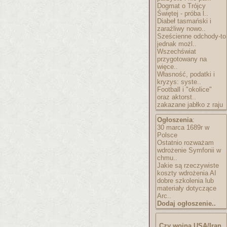
Dogmat o Trójcy
Świętej - próba l..
Diabeł tasmański i
zaraźliwy nowo..
Sześcienne odchody-to
jednak możl..
Wszechświat
przygotowany na
więce..
Własność, podatki i
kryzys: syste..
Football i "okolice"
oraz aktorst..
zakazane jabłko z raju
Ogłoszenia
:
30 marca 1689r w
Polsce
Ostatnio rozważam
wdrożenie Symfonii w
chmu..
Jakie są rzeczywiste
koszty wdrożenia AI
dobre szkolenia lub
materiały dotyczące
Arc..
Dodaj ogłoszenie..
Czy wojna USA/Iran