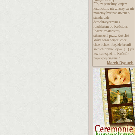
"To, że jesteśmy krajem
katolickim, nie znaczy, że nie
możemy być państwem o
standardzie
demokratycznym z
rozdziałem od Kościoła.
Inaczej zostaniemy
stłamszeni przez Kościół,
który coraz więcej chce,
chce i chce, i będzie bronił
swoich przywilejów. (...) jak
lewica rządzi, to Kościół
najwięcej ciągnie."
Marek Dyduch