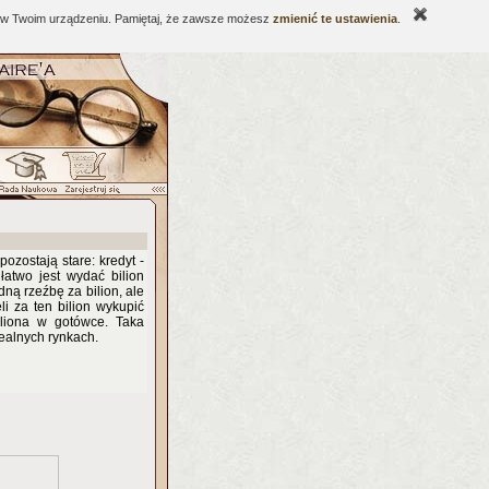
ne w Twoim urządzeniu. Pamiętaj, że zawsze możesz
zmienić te ustawienia
.
zostają stare: kredyt -
łatwo jest wydać bilion
ną rzeźbę za bilion, ale
i za ten bilion wykupić
iliona w gotówce. Taka
realnych rynkach.