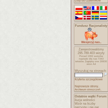
Listy od czytelników
Fundusz Racjonalisty
Wesprzyj nas..
Zarejestrowaliśmy
295.789.403
wizyty
Ponad 1062 autorów
napisało
dla nas 7343
tekstów.
Zajęłyby one 28930
stron A4
Wyszukaj na stronach:
Kryteria szczegółowe
Najnowsze strony..
Archiwum streszczeń..
Ostatnie wątki Forum
:
iluzja wolności
Wzór na liczby
parzyste i nie par..