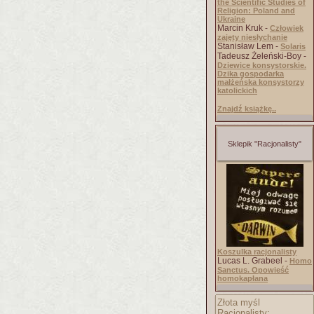
the Scientific Studies of
Religion: Poland and
Ukraine
Marcin Kruk -
Człowiek
zajęty niesłychanie
Stanisław Lem -
Solaris
Tadeusz Żeleński-Boy -
Dziewice konsystorskie.
Dzika gospodarka
małżeńska konsystorzy
katolickich
Znajdź książkę..
Sklepik "Racjonalisty"
Koszulka racjonalisty
Lucas L. Grabeel -
Homo
Sanctus. Opowieść
homokapłana
Złota myśl
Racjonalisty: