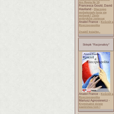
Ars Regia Nr 19
Francesca Gould, David
Haviland -
Dlaczego
mrówkojady boją się
mrówek? Zbiór
wybryków zwierząt
Anatol France -
Kościół a
Rzeczpospolita
Znajdź książkę..
Sklepik "Racjonalisty"
Anatol France -
Kościół a
Rzeczpospolita
Mariusz Agnosiewicz -
Kryminalne dzieje
papiestwa tom I