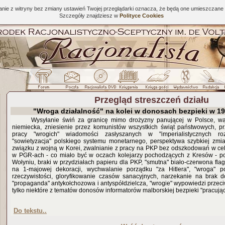
tanie z witryny bez zmiany ustawień Twojej przeglądarki oznacza, że będą one umieszcza
Szczegóły znajdziesz w
Polityce Cookies
Przegląd streszczeń działu
"Wroga działalność" na kolei w donosach bezpieki w 1
Wysyłanie świń za granicę mimo drożyzny panującej w Polsce, wąt
niemiecka, zniesienie przez komunistów wszystkich świąt państwowych, p
pracy "wrogich" wiadomości zasłyszanych w "imperialistycznych roz
"sowietyzacja" polskiego systemu monetarnego, perspektywa szybkiej zmi
związku z wojną w Korei, zwalnianie z pracy na PKP bez odszkodowań w cel
w PGR-ach - co miało być w oczach kolejarzy pochodzących z Kresów - po
Wołyniu, braki w przydziałach papieru dla PKP, "smutna" biało-czerwona fl
na 1-majowej dekoracji, wychwalanie porządku "za Hitlera", "wroga" 
rzeczywistości, gloryfikowanie czasów sanacyjnych, narzekanie na brak d
"propaganda" antykołchozowa i antyspółdzielcza, "wrogie" wypowiedzi przec
tylko niektóre z tematów donosów informatorów malborskiej bezpieki "pracujący
Do tekstu..