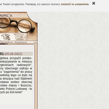
ne w Twoim urządzeniu. Pamiętaj, że zawsze możesz
zmienić te ustawienia
.
951
(
05-09-2021
)
pliwa przyjaźń polsko-
rzekazywanie w miejscu
głośniach radiowych",
any obecnego ustroju w
u "zagonienia" do pracy
wtórką tego co było na
aga wisząca nad Stalinem
postawa wobec obecnej
ostaw mięsa i tłuszczu,
iwko Polsce Ludowej - to
ch po linii kolei"