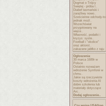
Dogmat o Trójcy
Świętej - próba l..
Diabeł tasmański i
zaraźliwy nowo..
Sześcienne odchody-to
jednak możl..
Wszechświat
przygotowany na
więce..
Własność, podatki i
kryzys: syste..
Football i "okolice"
oraz aktorst..
zakazane jabłko z raju
Ogłoszenia
:
30 marca 1689r w
Polsce
Ostatnio rozważam
wdrożenie Symfonii w
chmu..
Jakie są rzeczywiste
koszty wdrożenia AI
dobre szkolenia lub
materiały dotyczące
Arc..
Dodaj ogłoszenie..
Czy wojna USA/Iran