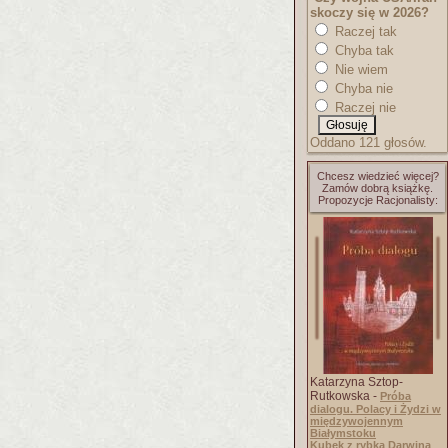
skoczy się w 2026?
Raczej tak
Chyba tak
Nie wiem
Chyba nie
Raczej nie
Oddano 121 głosów.
Chcesz wiedzieć więcej?
Zamów dobrą książkę.
Propozycje Racjonalisty:
Katarzyna Sztop-
Rutkowska -
Próba
dialogu. Polacy i Żydzi w
międzywojennym
Białymstoku
Kubek z rybką Darwina