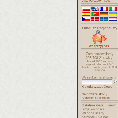
Listy od czytelników
Fundusz Racjonalisty
Wesprzyj nas..
Zarejestrowaliśmy
295.798.214
wizyt
Ponad 1062 autorów
napisało
dla nas 7343
tekstów.
Zajęłyby one 28930
stron A4
Wyszukaj na stronach:
Kryteria szczegółowe
Najnowsze strony..
Archiwum streszczeń..
Ostatnie wątki Forum
:
iluzja wolności
Wzór na liczby
parzyste i nie par..