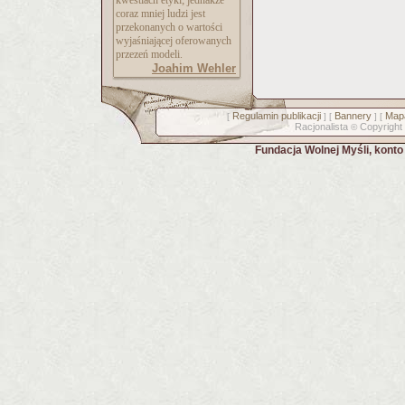
kwestiach etyki; jednakże
coraz mniej ludzi jest
przekonanych o wartości
wyjaśniającej oferowanych
przezeń modeli.
Joahim Wehler
Regulamin publikacji
Bannery
Mapa
[
] [
] [
Racjonalista
Copyright
©
Fundacja Wolnej Myśli, kont