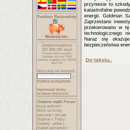
przyniesie to szkod
katastrofalne powodz
energii. Goldman Sa
Fundusz Racjonalisty
Zaprzestano inwest
przekierowano w tę
technologicznego n
Wesprzyj nas..
Naraz się okazuj
bezpieczeństwa ener
Zarejestrowaliśmy
297.989.185
wizyt
Ponad 1062 autorów
napisało
dla nas 7343
Do tekstu..
tekstów.
Zajęłyby one 28930
stron A4
Wyszukaj na stronach:
Kryteria szczegółowe
Najnowsze strony..
Archiwum streszczeń..
Ostatnie wątki Forum
:
iluzja wolności
Wzór na liczby
parzyste i nie par..
Dogmat o Trójcy
Świętej - próba l..
Diabeł tasmański i