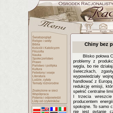
Światopogląd
Religie i sekty
Chiny bez p
Biblia
Kościół i Katolicyzm
Filozofia
Nauka
Blisko połowa 
Społeczeństwo
problemy z produkc
Prawo
Państwo i polityka
węgla, bo nie działa
Kultura
świeczkach, zgasł
Felietony i eseje
wypowiedziały wojnę
Literatura
Ludzie, cytaty
handlować z Europą 
Tematy różnorodne
redukcję emisji, kt
Znalezione w sieci
spełnić centralne lim
Współpraca
I trzecia wreszci
Pytania i odpowiedzi
producentem energii
Listy od czytelników
spokojne. To samo cz
nie jest pytanie c