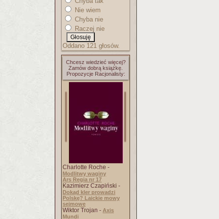
Chyba tak
Nie wiem
Chyba nie
Raczej nie
Oddano 121 głosów.
Chcesz wiedzieć więcej?
Zamów dobrą książkę.
Propozycje Racjonalisty:
Charlotte Roche -
Modlitwy waginy
Ars Regia nr 17
Kazimierz Czapiński -
Dokąd kler prowadzi
Polskę? Laickie mowy
sejmowe
Wiktor Trojan -
Axis
Mundi