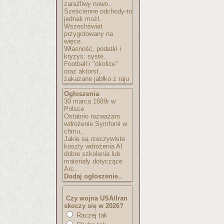
zaraźliwy nowo..
Sześcienne odchody-to
jednak możl..
Wszechświat
przygotowany na
więce..
Własność, podatki i
kryzys: syste..
Football i "okolice"
oraz aktorst..
zakazane jabłko z raju
Ogłoszenia
:
30 marca 1689r w
Polsce
Ostatnio rozważam
wdrożenie Symfonii w
chmu..
Jakie są rzeczywiste
koszty wdrożenia AI
dobre szkolenia lub
materiały dotyczące
Arc..
Dodaj ogłoszenie..
Czy wojna USA/Iran
skoczy się w 2026?
Raczej tak