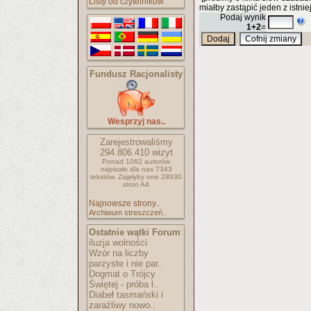
Listy od czytelników
miałby zastąpić jeden z istnie
Podaj wynik
1+2
=
Fundusz Racjonalisty
Wesprzyj nas..
Zarejestrowaliśmy
294.806.410
wizyt
Ponad 1062 autorów
napisało
dla nas 7343
tekstów.
Zajęłyby one 28930
stron A4
Najnowsze strony..
Archiwum streszczeń..
Ostatnie wątki Forum
:
iluzja wolności
Wzór na liczby
parzyste i nie par..
Dogmat o Trójcy
Świętej - próba l..
Diabeł tasmański i
zaraźliwy nowo..