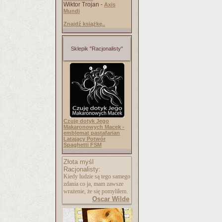
Wiktor Trojan -
Axis
Mundi
Znajdź książkę..
Sklepik "Racjonalisty"
Czuję dotyk Jego
Makaronowych Macek -
emblemat pastafarian
Latający Potwór
Spaghetti FSM
Złota myśl
Racjonalisty:
Kiedy ludzie są tego samego
zdania co ja, mam zawsze
wrażenie, że się pomyliłem.
Oscar Wilde