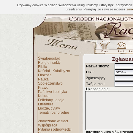
Używamy cookies w celach świadczenia usług, reklamy i statystyk. Korzystani
urządzeniu. Pamiętaj, że zawsze możesz
zmie
Zgłaszan
Światopogląd
Religie i sekty
Nazwa strony:
Biblia
Kościół i Katolicyzm
URL:
Filozofia
Zgłaszający:
Nauka
Społeczeństwo
Twój e-mail:
Prawo
Uzasadnienie:
Państwo i polityka
Kultura
Felietony i eseje
Literatura
Ludzie, cytaty
Tematy różnorodne
Znalezione w sieci
Współpraca
Pytania i odpowiedzi
[prosimy o kilka słów uzasadni