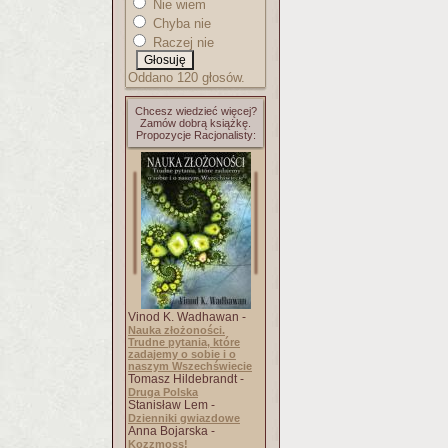
Nie wiem
Chyba nie
Raczej nie
Oddano 120 głosów.
Chcesz wiedzieć więcej?
Zamów dobrą książkę.
Propozycje Racjonalisty:
Vinod K. Wadhawan -
Nauka złożoności.
Trudne pytania, które
zadajemy o sobie i o
naszym Wszechświecie
Tomasz Hildebrandt -
Druga Polska
Stanisław Lem -
Dzienniki gwiazdowe
Anna Bojarska -
Kozzmoss!