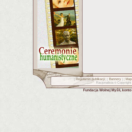
Regulamin publikacji
Bannery
Mapa
[
] [
] [
Racjonalista
Copyright
©
Fundacja Wolnej Myśli, kont