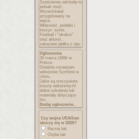
Sześcienne odchody-to
jednak możl..
Wszechświat
przygotowany na
więce..
Własność, podatki i
kryzys: syste..
Football i "okolice"
oraz aktorst..
zakazane jabłko z raju
Ogłoszenia
:
30 marca 1689r w
Polsce
Ostatnio rozważam
wdrożenie Symfonii w
chmu..
Jakie są rzeczywiste
koszty wdrożenia AI
dobre szkolenia lub
materiały dotyczące
Arc..
Dodaj ogłoszenie..
Czy wojna USA/Iran
skoczy się w 2026?
Raczej tak
Chyba tak