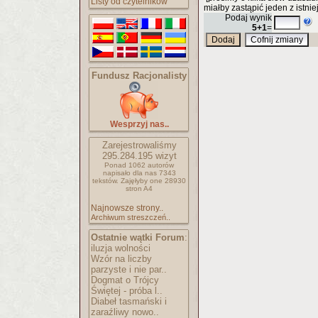
Listy od czytelników
miałby zastąpić jeden z istnie
Podaj wynik
5+1
=
Fundusz Racjonalisty
Wesprzyj nas..
Zarejestrowaliśmy
295.284.195
wizyt
Ponad 1062 autorów
napisało
dla nas 7343
tekstów.
Zajęłyby one 28930
stron A4
Najnowsze strony..
Archiwum streszczeń..
Ostatnie wątki Forum
:
iluzja wolności
Wzór na liczby
parzyste i nie par..
Dogmat o Trójcy
Świętej - próba l..
Diabeł tasmański i
zaraźliwy nowo..