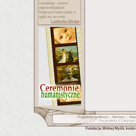
rozsądnego - ponosi
odpowiedzialność.
Większość ludzi usiłuje w
ogóle nic nie robić...
Ludmiła Ulicka
Regulamin publikacji
Bannery
Mapa
[
] [
] [
Racjonalista
Copyright
©
Fundacja Wolnej Myśli, kont