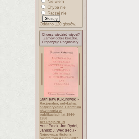
Nie wiem
Chyba nie
Raczej nie
Oddano 120 głosów.
Chcesz wiedzieć więcej?
Zamów dobrą książkę.
Propozycje Racjonalisty:
Stanisław Kukurowski -
Racjonalna, radykalna,
antyklerykalna. Literatura
oświecenia w
publikacjach lat 1944-
1956
Ars Regia Nr 19
Artur Patek, Jan Rydel,
Janusz J. Węc (red.) -
Najnowsza Historia
Świata tom 4 1995-2007