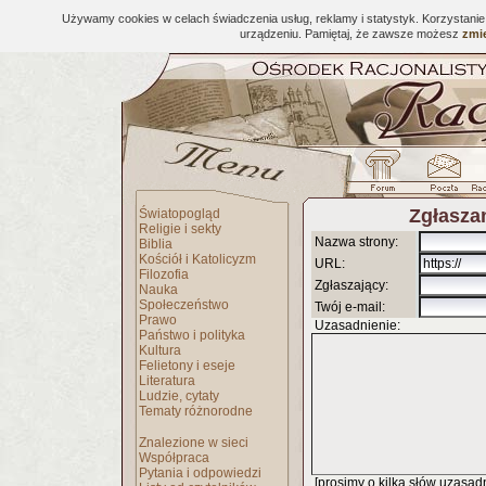
Używamy cookies w celach świadczenia usług, reklamy i statystyk. Korzystani
urządzeniu. Pamiętaj, że zawsze możesz
zmie
Zgłaszan
Światopogląd
Religie i sekty
Nazwa strony:
Biblia
Kościół i Katolicyzm
URL:
Filozofia
Zgłaszający:
Nauka
Społeczeństwo
Twój e-mail:
Prawo
Uzasadnienie:
Państwo i polityka
Kultura
Felietony i eseje
Literatura
Ludzie, cytaty
Tematy różnorodne
Znalezione w sieci
Współpraca
Pytania i odpowiedzi
[prosimy o kilka słów uzasadni