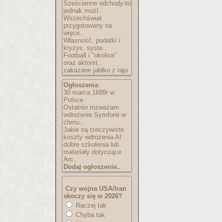
Sześcienne odchody-to
jednak możl..
Wszechświat
przygotowany na
więce..
Własność, podatki i
kryzys: syste..
Football i "okolice"
oraz aktorst..
zakazane jabłko z raju
Ogłoszenia
:
30 marca 1689r w
Polsce
Ostatnio rozważam
wdrożenie Symfonii w
chmu..
Jakie są rzeczywiste
koszty wdrożenia AI
dobre szkolenia lub
materiały dotyczące
Arc..
Dodaj ogłoszenie..
Czy wojna USA/Iran
skoczy się w 2026?
Raczej tak
Chyba tak