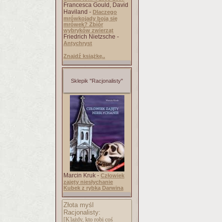
Francesca Gould, David
Haviland -
Dlaczego
mrówkojady boją się
mrówek? Zbiór
wybryków zwierząt
Friedrich Nietzsche -
Antychryst
Znajdź książkę..
Sklepik "Racjonalisty"
Marcin Kruk -
Człowiek
zajęty niesłychanie
Kubek z rybką Darwina
Złota myśl
Racjonalisty:
[K]ażdy, kto robi coś