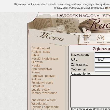
Używamy cookies w celach świadczenia usług, reklamy i statystyk. Korzystani
urządzeniu. Pamiętaj, że zawsze możesz
zmie
Zgłaszan
Światopogląd
Religie i sekty
Nazwa strony:
Biblia
Kościół i Katolicyzm
URL:
Filozofia
Zgłaszający:
Nauka
Społeczeństwo
Twój e-mail:
Prawo
Uzasadnienie:
Państwo i polityka
Kultura
Felietony i eseje
Literatura
Ludzie, cytaty
Tematy różnorodne
Znalezione w sieci
Współpraca
Pytania i odpowiedzi
[prosimy o kilka słów uzasadni