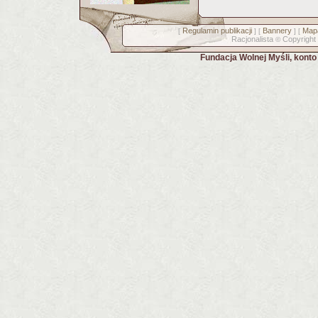
Regulamin publikacji
Bannery
Mapa
[
] [
] [
Racjonalista
Copyright
©
Fundacja Wolnej Myśli, kont