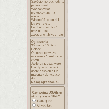
Sześcienne odchody-to
jednak możl..
Wszechświat
przygotowany na
więce..
Własność, podatki i
kryzys: syste..
Football i "okolice"
oraz aktorst..
zakazane jabłko z raju
Ogłoszenia
:
30 marca 1689r w
Polsce
Ostatnio rozważam
wdrożenie Symfonii w
chmu..
Jakie są rzeczywiste
koszty wdrożenia AI
dobre szkolenia lub
materiały dotyczące
Arc..
Dodaj ogłoszenie..
Czy wojna USA/Iran
skoczy się w 2026?
Raczej tak
Chyba tak