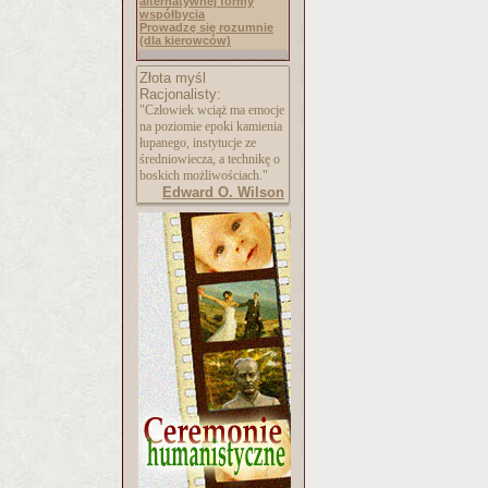
alternatywnej formy
współbycia
Prowadzę się rozumnie
(dla kierowców)
Złota myśl
Racjonalisty:
"Człowiek wciąż ma emocje
na poziomie epoki kamienia
łupanego, instytucje ze
średniowiecza, a technikę o
boskich możliwościach."
Edward O. Wilson