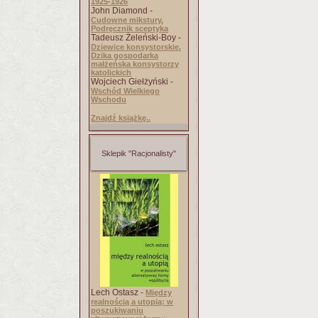
1925-1926
John Diamond -
Cudowne mikstury.
Podręcznik sceptyka
Tadeusz Żeleński-Boy -
Dziewice konsystorskie.
Dzika gospodarka
małżeńska konsystorzy
katolickich
Wojciech Giełżyński -
Wschód Wielkiego
Wschodu
Znajdź książkę..
Sklepik "Racjonalisty"
Lech Ostasz -
Między
realnością a utopią: w
poszukiwaniu