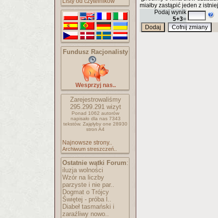
Listy od czytelników
miałby zastąpić jeden z istnie
Podaj wynik
5+3
=
Fundusz Racjonalisty
Wesprzyj nas..
Zarejestrowaliśmy
295.299.291
wizyt
Ponad 1062 autorów
napisało
dla nas 7343
tekstów.
Zajęłyby one 28930
stron A4
Najnowsze strony..
Archiwum streszczeń..
Ostatnie wątki Forum
:
iluzja wolności
Wzór na liczby
parzyste i nie par..
Dogmat o Trójcy
Świętej - próba l..
Diabeł tasmański i
zaraźliwy nowo..