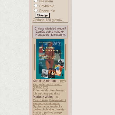
Nie wiem
Chyba nie
Raczej nie
Oddano 120 głosów.
Chcesz wiedzieć więcej?
Zamów dobrą książkę.
Propozycje Racjonalisty:
Kerstin Steinbach -
Były
kiedyś lepsze czasy...
(1965-1975)
Znienawidzone obrazy i
ich wyparty przekaz
Mariusz Wołos -
O
Piłsudskim, Dmowskim i
zamachu majowym.
Dyplomacja sowiecka
wobec Polski w okresie
kryzysu politycznego