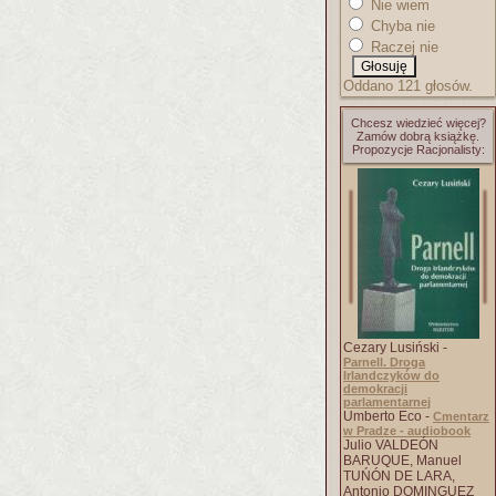
Nie wiem
Chyba nie
Raczej nie
Oddano 121 głosów.
Chcesz wiedzieć więcej?
Zamów dobrą książkę.
Propozycje Racjonalisty:
Cezary Lusiński -
Parnell. Droga
Irlandczyków do
demokracji
parlamentarnej
Umberto Eco -
Cmentarz
w Pradze - audiobook
Julio VALDEÓN
BARUQUE, Manuel
TUŃÓN DE LARA,
Antonio DOMINGUEZ