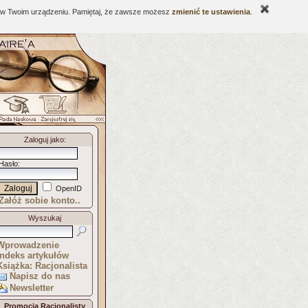
ne w Twoim urządzeniu. Pamiętaj, że zawsze możesz
zmienić te ustawienia
.
Zaloguj jako
:
Hasło
:
OpenID
Załóż sobie konto..
Wyszukaj
Wprowadzenie
Indeks artykułów
Książka: Racjonalista
Napisz do nas
Newsletter
Promocja Racjonalisty