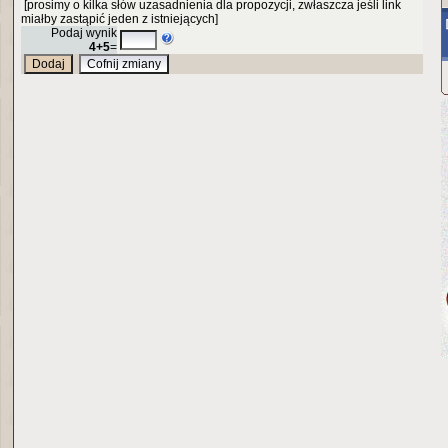
[prosimy o kilka słów uzasadnienia dla propozycji, zwłaszcza jeśli link
miałby zastąpić jeden z istniejących]
Podaj wynik
4+5
=