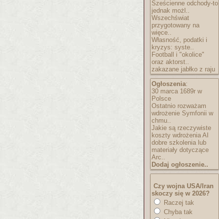
Sześcienne odchody-to
jednak możl..
Wszechświat
przygotowany na
więce..
Własność, podatki i
kryzys: syste..
Football i "okolice"
oraz aktorst..
zakazane jabłko z raju
Ogłoszenia
:
30 marca 1689r w
Polsce
Ostatnio rozważam
wdrożenie Symfonii w
chmu..
Jakie są rzeczywiste
koszty wdrożenia AI
dobre szkolenia lub
materiały dotyczące
Arc..
Dodaj ogłoszenie..
Czy wojna USA/Iran
skoczy się w 2026?
Raczej tak
Chyba tak