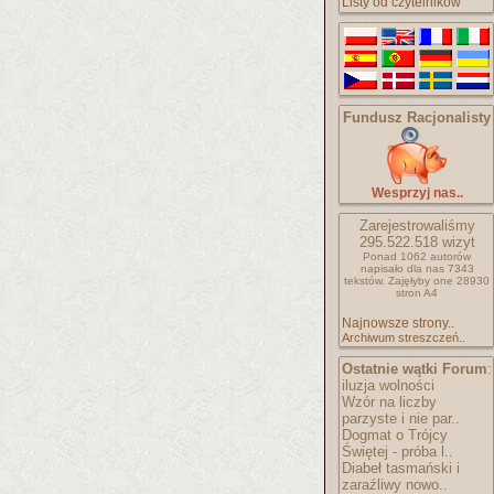
Listy od czytelników
Fundusz Racjonalisty
Wesprzyj nas..
Zarejestrowaliśmy
295.522.518
wizyt
Ponad 1062 autorów
napisało
dla nas 7343
tekstów.
Zajęłyby one 28930
stron A4
Najnowsze strony..
Archiwum streszczeń..
Ostatnie wątki Forum
:
iluzja wolności
Wzór na liczby
parzyste i nie par..
Dogmat o Trójcy
Świętej - próba l..
Diabeł tasmański i
zaraźliwy nowo..