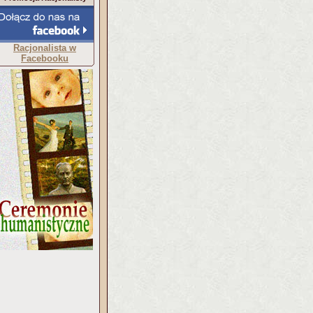
Racjonalista w
Facebooku