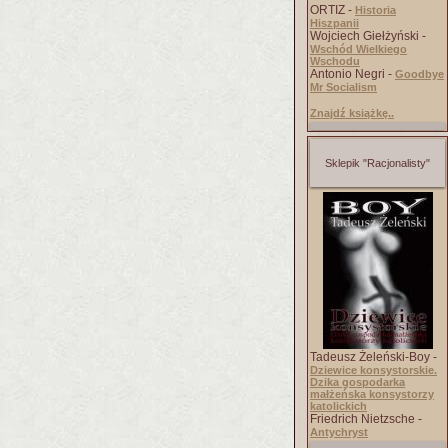
ORTIZ -
Historia
Hiszpanii
Wojciech Giełżyński -
Wschód Wielkiego
Wschodu
Antonio Negri -
Goodbye
Mr Socialism
Znajdź książkę..
Sklepik "Racjonalisty"
Tadeusz Żeleński-Boy -
Dziewice konsystorskie.
Dzika gospodarka
małżeńska konsystorzy
katolickich
Friedrich Nietzsche -
Antychryst