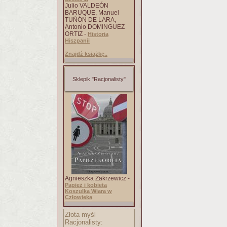
Julio VALDEÓN
BARUQUE, Manuel
TUŃÓN DE LARA,
Antonio DOMINGUEZ
ORTIZ -
Historia
Hiszpanii
Znajdź książkę..
Sklepik "Racjonalisty"
Agnieszka Zakrzewicz -
Papież i kobieta
Koszulka Wiara w
Człowieka
Złota myśl
Racjonalisty: