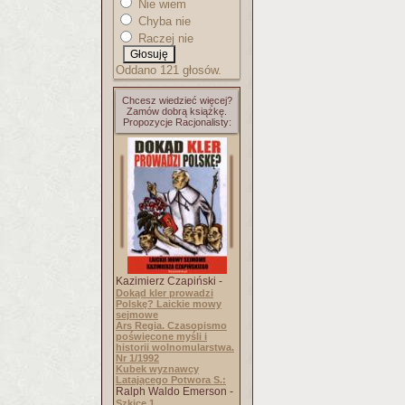
Nie wiem
Chyba nie
Raczej nie
Oddano 121 głosów.
Chcesz wiedzieć więcej?
Zamów dobrą książkę.
Propozycje Racjonalisty:
Kazimierz Czapiński -
Dokąd kler prowadzi
Polskę? Laickie mowy
sejmowe
Ars Regia. Czasopismo
poświęcone myśli i
historii wolnomularstwa.
Nr 1/1992
Kubek wyznawcy
Latającego Potwora S.:
Ralph Waldo Emerson -
Szkice 1.