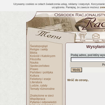
Używamy cookies w celach świadczenia usług, reklamy i statystyk. Korzystani
urządzeniu. Pamiętaj, że zawsze możesz
zmie
Wysyłani
Światopogląd
Religie i sekty
Biblia
Podaj adres, pod który wys
Kościół i Katolicyzm
Filozofia
Nauka
P
Społeczeństwo
Prawo
Państwo i polityka
Kultura
Felietony i eseje
Wróć do strony..
Literatura
Ludzie, cytaty
Tematy różnorodne
Znalezione w sieci
Współpraca
Pytania i odpowiedzi