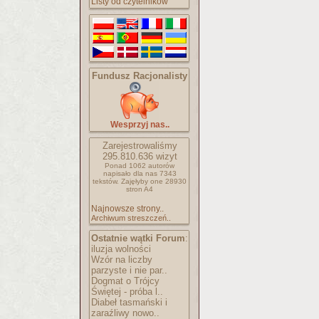
Listy od czytelników
Fundusz Racjonalisty
Wesprzyj nas..
Zarejestrowaliśmy
295.810.636
wizyt
Ponad 1062 autorów
napisało
dla nas 7343
tekstów.
Zajęłyby one 28930
stron A4
Najnowsze strony..
Archiwum streszczeń..
Ostatnie wątki Forum
:
iluzja wolności
Wzór na liczby
parzyste i nie par..
Dogmat o Trójcy
Świętej - próba l..
Diabeł tasmański i
zaraźliwy nowo..