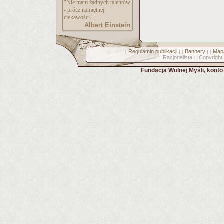
"Nie mam żadnych talentów
- prócz namiętnej
ciekawości."
Albert Einstein
Regulamin publikacji
Bannery
Mapa
[
] [
] [
Racjonalista
Copyright
©
Fundacja Wolnej Myśli, kont