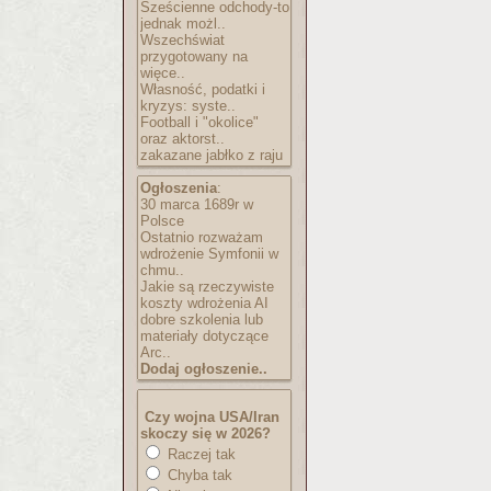
Sześcienne odchody-to
jednak możl..
Wszechświat
przygotowany na
więce..
Własność, podatki i
kryzys: syste..
Football i "okolice"
oraz aktorst..
zakazane jabłko z raju
Ogłoszenia
:
30 marca 1689r w
Polsce
Ostatnio rozważam
wdrożenie Symfonii w
chmu..
Jakie są rzeczywiste
koszty wdrożenia AI
dobre szkolenia lub
materiały dotyczące
Arc..
Dodaj ogłoszenie..
Czy wojna USA/Iran
skoczy się w 2026?
Raczej tak
Chyba tak