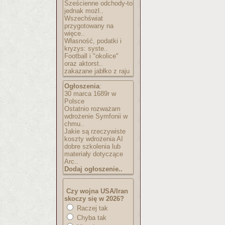
Sześcienne odchody-to
jednak możl..
Wszechświat
przygotowany na
więce..
Własność, podatki i
kryzys: syste..
Football i "okolice"
oraz aktorst..
zakazane jabłko z raju
Ogłoszenia
:
30 marca 1689r w
Polsce
Ostatnio rozważam
wdrożenie Symfonii w
chmu..
Jakie są rzeczywiste
koszty wdrożenia AI
dobre szkolenia lub
materiały dotyczące
Arc..
Dodaj ogłoszenie..
Czy wojna USA/Iran
skoczy się w 2026?
Raczej tak
Chyba tak