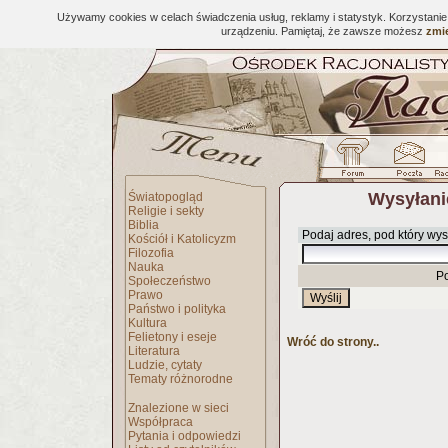
Używamy cookies w celach świadczenia usług, reklamy i statystyk. Korzystani
urządzeniu. Pamiętaj, że zawsze możesz
zmie
Wysyłani
Światopogląd
Religie i sekty
Biblia
Podaj adres, pod który wys
Kościół i Katolicyzm
Filozofia
Nauka
P
Społeczeństwo
Prawo
Państwo i polityka
Kultura
Felietony i eseje
Wróć do strony..
Literatura
Ludzie, cytaty
Tematy różnorodne
Znalezione w sieci
Współpraca
Pytania i odpowiedzi