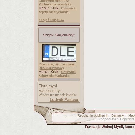
Cudowne mikstury.
Podręcznik sceptyka
Marcin Kruk -
Człowiek
zajęty niesłychanie
Znajdź książkę..
Sklepik "Racjonalisty"
Prowadzę się rozumnie
(dla kierowców)
Marcin Kruk -
Człowiek
zajęty niesłychanie
Złota myśl
Racjonalisty:
Wiedza nie ma właściciela.
Ludwik Pasteur
Regulamin publikacji
Bannery
Mapa
[
] [
] [
Racjonalista
Copyright
©
Fundacja Wolnej Myśli, kont