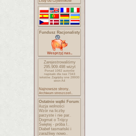
Listy od czytelników
Fundusz Racjonalisty
Wesprzyj nas..
Zarejestrowaliśmy
295.909.498
wizyt
Ponad 1062 autorów
napisało
dla nas 7343
tekstów.
Zajęłyby one 28930
stron A4
Najnowsze strony..
Archiwum streszczeń..
Ostatnie wątki Forum
:
iluzja wolności
Wzór na liczby
parzyste i nie par..
Dogmat o Trójcy
Świętej - próba l..
Diabeł tasmański i
zaraźliwy nowo..