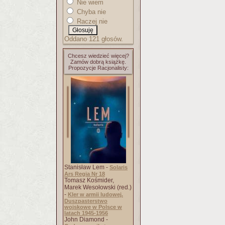
Nie wiem
Chyba nie
Raczej nie
Oddano 121 głosów.
Chcesz wiedzieć więcej?
Zamów dobrą książkę.
Propozycje Racjonalisty:
Stanisław Lem -
Solaris
Ars Regia Nr 18
Tomasz Kośmider,
Marek Wesołowski (red.)
-
Kler w armii ludowej.
Duszpasterstwo
wojskowe w Polsce w
latach 1945-1956
John Diamond -