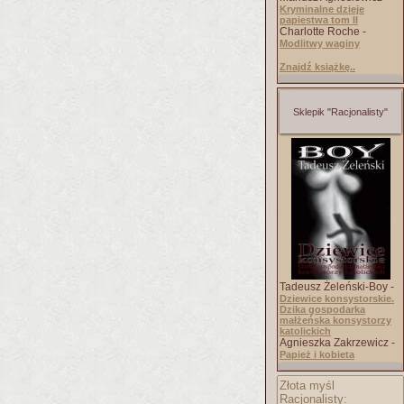
Kryminalne dzieje
papiestwa tom II
Charlotte Roche -
Modlitwy waginy
Znajdź książkę..
Sklepik "Racjonalisty"
Tadeusz Żeleński-Boy -
Dziewice konsystorskie.
Dzika gospodarka
małżeńska konsystorzy
katolickich
Agnieszka Zakrzewicz -
Papież i kobieta
Złota myśl
Racjonalisty: