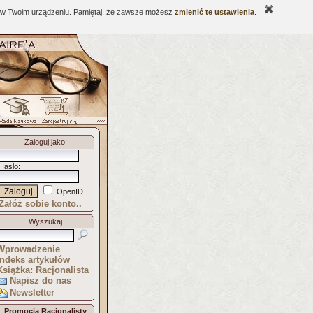
ne w Twoim urządzeniu. Pamiętaj, że zawsze możesz
zmienić te ustawienia
.
Zaloguj jako
:
Hasło
:
OpenID
Załóż sobie konto..
Wyszukaj
Wprowadzenie
Indeks artykułów
Książka: Racjonalista
Napisz do nas
Newsletter
Promocja Racjonalisty