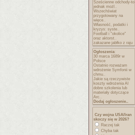
Sześcienne odchody-to
jednak możl..
Wszechświat
przygotowany na
więce..
Własność, podatki i
kryzys: syste..
Football i "okolice"
oraz aktorst..
zakazane jabłko z raju
Ogłoszenia
:
30 marca 1689r w
Polsce
Ostatnio rozważam
wdrożenie Symfonii w
chmu..
Jakie są rzeczywiste
koszty wdrożenia AI
dobre szkolenia lub
materiały dotyczące
Arc..
Dodaj ogłoszenie..
Czy wojna USA/Iran
skoczy się w 2026?
Raczej tak
Chyba tak