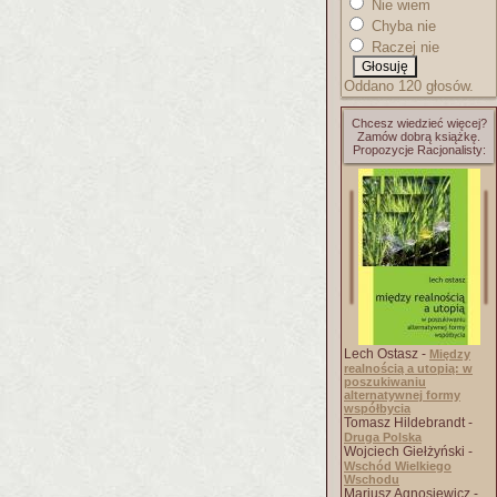
Nie wiem
Chyba nie
Raczej nie
Oddano 120 głosów.
Chcesz wiedzieć więcej?
Zamów dobrą książkę.
Propozycje Racjonalisty:
Lech Ostasz -
Między
realnością a utopią: w
poszukiwaniu
alternatywnej formy
współbycia
Tomasz Hildebrandt -
Druga Polska
Wojciech Giełżyński -
Wschód Wielkiego
Wschodu
Mariusz Agnosiewicz -