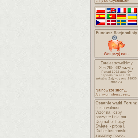
Listy od czytelników
Fundusz Racjonalisty
Wesprzyj nas..
Zarejestrowaliśmy
295.298.392
wizyty
Ponad 1062 autorów
napisało
dla nas 7343
tekstów.
Zajęłyby one 28930
stron A4
Najnowsze strony..
Archiwum streszczeń..
Ostatnie wątki Forum
:
iluzja wolności
Wzór na liczby
parzyste i nie par..
Dogmat o Trójcy
Świętej - próba l..
Diabeł tasmański i
zaraźliwy nowo..