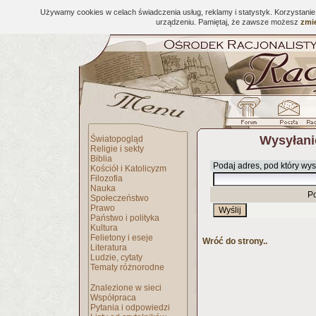
Używamy cookies w celach świadczenia usług, reklamy i statystyk. Korzystani
urządzeniu. Pamiętaj, że zawsze możesz
zmie
Wysyłani
Światopogląd
Religie i sekty
Biblia
Podaj adres, pod który wys
Kościół i Katolicyzm
Filozofia
Nauka
P
Społeczeństwo
Prawo
Państwo i polityka
Kultura
Felietony i eseje
Wróć do strony..
Literatura
Ludzie, cytaty
Tematy różnorodne
Znalezione w sieci
Współpraca
Pytania i odpowiedzi