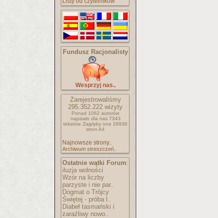
Listy od czytelników
Fundusz Racjonalisty
Wesprzyj nas..
Zarejestrowaliśmy
295.352.222
wizyty
Ponad 1062 autorów
napisało
dla nas 7343
tekstów.
Zajęłyby one 28930
stron A4
Najnowsze strony..
Archiwum streszczeń..
Ostatnie wątki Forum
:
iluzja wolności
Wzór na liczby
parzyste i nie par..
Dogmat o Trójcy
Świętej - próba l..
Diabeł tasmański i
zaraźliwy nowo..