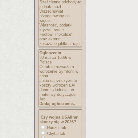
Sześcienne odchody-to
jednak możl..
Wszechświat
przygotowany na
więce..
Własność, podatki i
kryzys: syste..
Football i "okolice"
oraz aktorst..
zakazane jabłko z raju
Ogłoszenia
:
30 marca 1689r w
Polsce
Ostatnio rozważam
wdrożenie Symfonii w
chmu..
Jakie są rzeczywiste
koszty wdrożenia AI
dobre szkolenia lub
materiały dotyczące
Arc..
Dodaj ogłoszenie..
Czy wojna USA/Iran
skoczy się w 2026?
Raczej tak
Chyba tak