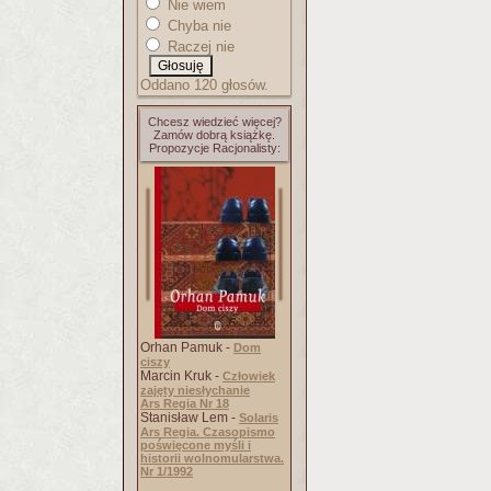
Nie wiem
Chyba nie
Raczej nie
Oddano 120 głosów.
Chcesz wiedzieć więcej?
Zamów dobrą książkę.
Propozycje Racjonalisty:
Orhan Pamuk -
Dom
ciszy
Marcin Kruk -
Człowiek
zajęty niesłychanie
Ars Regia Nr 18
Stanisław Lem -
Solaris
Ars Regia. Czasopismo
poświęcone myśli i
historii wolnomularstwa.
Nr 1/1992