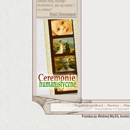
istnieje Bóg, którego
obchodzi to, jak się mamy i
co robimy".
Kurt Vonnegut
Regulamin publikacji
Bannery
Mapa
[
] [
] [
Racjonalista
Copyright
©
Fundacja Wolnej Myśli, kont