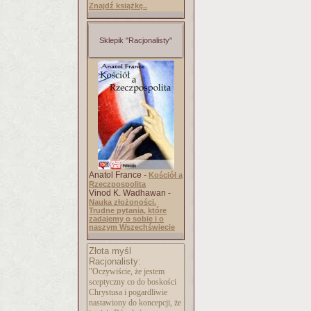
Znajdź książkę..
Sklepik "Racjonalisty"
Anatol France -
Kościół a
Rzeczpospolita
Vinod K. Wadhawan -
Nauka złożoności.
Trudne pytania, które
zadajemy o sobie i o
naszym Wszechświecie
Złota myśl
Racjonalisty:
"Oczywiście, że jestem
sceptyczny co do boskości
Chrystusa i pogardliwie
nastawiony do koncepcji, że