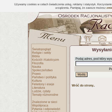
Używamy cookies w celach świadczenia usług, reklamy i statystyk. Korzystani
urządzeniu. Pamiętaj, że zawsze możesz
zmie
Wysyłani
Światopogląd
Religie i sekty
Biblia
Podaj adres, pod który wys
Kościół i Katolicyzm
Filozofia
Nauka
P
Społeczeństwo
Prawo
Państwo i polityka
Kultura
Felietony i eseje
Wróć do strony..
Literatura
Ludzie, cytaty
Tematy różnorodne
Znalezione w sieci
Współpraca
Pytania i odpowiedzi