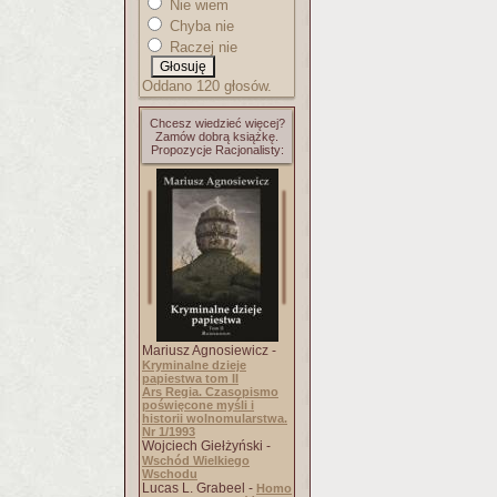
Nie wiem
Chyba nie
Raczej nie
Oddano 120 głosów.
Chcesz wiedzieć więcej?
Zamów dobrą książkę.
Propozycje Racjonalisty:
Mariusz Agnosiewicz -
Kryminalne dzieje
papiestwa tom II
Ars Regia. Czasopismo
poświęcone myśli i
historii wolnomularstwa.
Nr 1/1993
Wojciech Giełżyński -
Wschód Wielkiego
Wschodu
Lucas L. Grabeel -
Homo