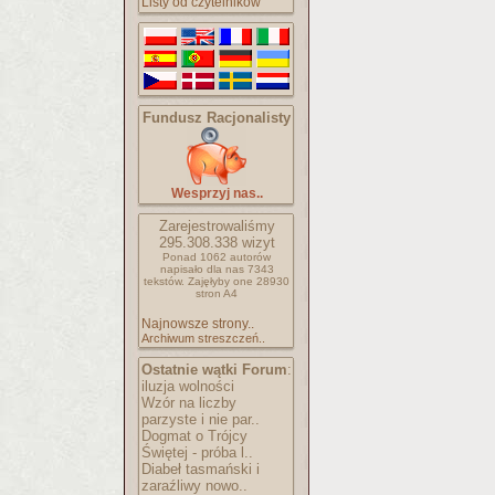
Listy od czytelników
Fundusz Racjonalisty
Wesprzyj nas..
Zarejestrowaliśmy
295.308.338
wizyt
Ponad 1062 autorów
napisało
dla nas 7343
tekstów.
Zajęłyby one 28930
stron A4
Najnowsze strony..
Archiwum streszczeń..
Ostatnie wątki Forum
:
iluzja wolności
Wzór na liczby
parzyste i nie par..
Dogmat o Trójcy
Świętej - próba l..
Diabeł tasmański i
zaraźliwy nowo..