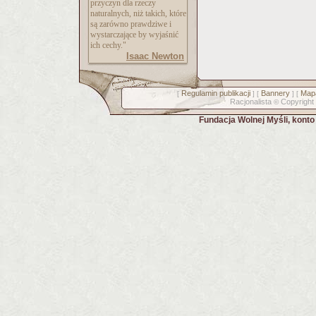
przyczyn dla rzeczy
naturalnych, niż takich, które
są zarówno prawdziwe i
wystarczające by wyjaśnić
ich cechy."
Isaac Newton
Regulamin publikacji
Bannery
Mapa
[
] [
] [
Racjonalista
Copyright
©
Fundacja Wolnej Myśli, kont