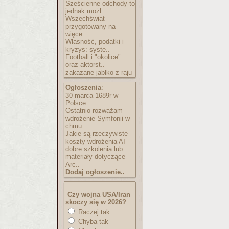
Sześcienne odchody-to
jednak możl..
Wszechświat
przygotowany na
więce..
Własność, podatki i
kryzys: syste..
Football i "okolice"
oraz aktorst..
zakazane jabłko z raju
Ogłoszenia
:
30 marca 1689r w
Polsce
Ostatnio rozważam
wdrożenie Symfonii w
chmu..
Jakie są rzeczywiste
koszty wdrożenia AI
dobre szkolenia lub
materiały dotyczące
Arc..
Dodaj ogłoszenie..
Czy wojna USA/Iran
skoczy się w 2026?
Raczej tak
Chyba tak