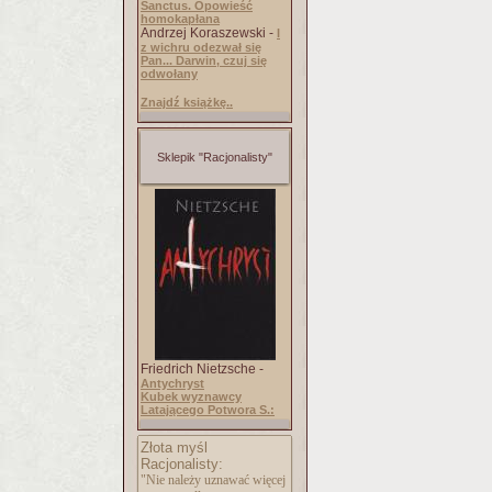
Sanctus. Opowieść
homokapłana
Andrzej Koraszewski -
I
z wichru odezwał się
Pan... Darwin, czuj się
odwołany
Znajdź książkę..
Sklepik "Racjonalisty"
Friedrich Nietzsche -
Antychryst
Kubek wyznawcy
Latającego Potwora S.:
Złota myśl
Racjonalisty:
"Nie należy uznawać więcej