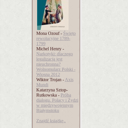
Mona Ozouf -
Święto
rewolucyjne 1789-
1799
Michel Henry -
Narkotyki: dlaczego
legalizacja jest
nieuchronna?
Wolnomularz Polski -
Wiosna 2012
Wiktor Trojan -
Axis
Mundi
Katarzyna Sztop-
Rutkowska -
Próba
dialogu. Polacy i Żydzi
w międzywojennym
Białymstoku
Znajdź książkę..