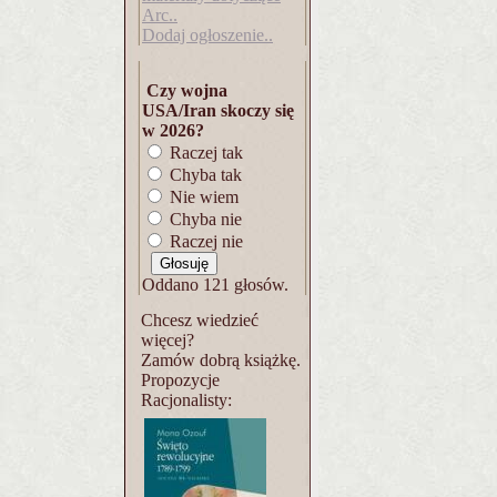
Arc..
Dodaj ogłoszenie..
Czy wojna
USA/Iran skoczy się
w 2026?
Raczej tak
Chyba tak
Nie wiem
Chyba nie
Raczej nie
Oddano 121 głosów.
Chcesz wiedzieć
więcej?
Zamów dobrą książkę.
Propozycje
Racjonalisty: