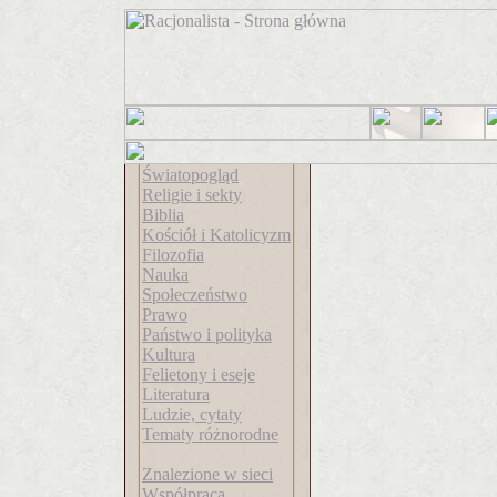
Światopogląd
Religie i sekty
Biblia
Kościół i Katolicyzm
Filozofia
Nauka
Społeczeństwo
Prawo
Państwo i polityka
Kultura
Felietony i eseje
Literatura
Ludzie, cytaty
Tematy różnorodne
Znalezione w sieci
Współpraca