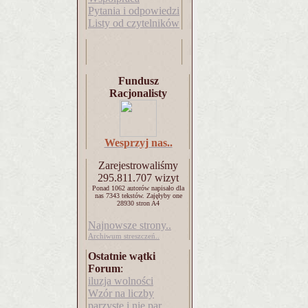
Pytania i odpowiedzi
Listy od czytelników
Fundusz
Racjonalisty
Wesprzyj nas..
Zarejestrowaliśmy
295.811.707
wizyt
Ponad 1062 autorów napisało
dla
nas 7343 tekstów.
Zajęłyby one
28930 stron A4
Najnowsze strony..
Archiwum streszczeń..
Ostatnie wątki
Forum
:
iluzja wolności
Wzór na liczby
parzyste i nie par..