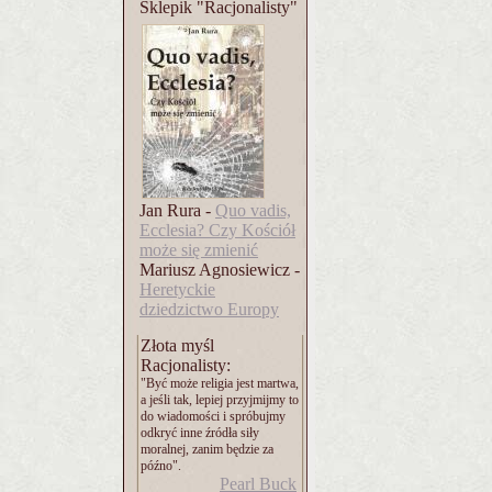
Sklepik "Racjonalisty"
Jan Rura -
Quo vadis,
Ecclesia? Czy Kościół
może się zmienić
Mariusz Agnosiewicz -
Heretyckie
dziedzictwo Europy
Złota myśl
Racjonalisty:
"Być może religia jest martwa,
a jeśli tak, lepiej przyjmijmy to
do wiadomości i spróbujmy
odkryć inne źródła siły
moralnej, zanim będzie za
późno".
Pearl Buck