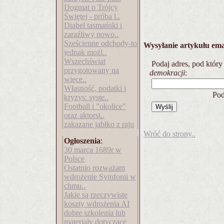
Dogmat o Trójcy
Świętej - próba l..
Diabeł tasmański i
zaraźliwy nowo..
Sześcienne odchody-to
Wysyłanie artykułu em
jednak możl..
Wszechświat
Podaj adres, pod który
przygotowany na
demokracji
:
więce..
Własność, podatki i
Pod
kryzys: syste..
Football i "okolice"
oraz aktorst..
zakazane jabłko z raju
Wróć do strony..
Ogłoszenia
:
30 marca 1689r w
Polsce
Ostatnio rozważam
wdrożenie Symfonii w
chmu..
Jakie są rzeczywiste
koszty wdrożenia AI
dobre szkolenia lub
materiały dotyczące