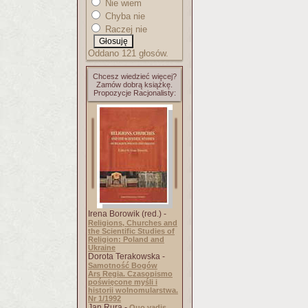
Nie wiem
Chyba nie
Raczej nie
Oddano 121 głosów.
Chcesz wiedzieć więcej?
Zamów dobrą książkę.
Propozycje Racjonalisty:
Irena Borowik (red.) -
Religions, Churches and
the Scientific Studies of
Religion: Poland and
Ukraine
Dorota Terakowska -
Samotność Bogów
Ars Regia. Czasopismo
poświęcone myśli i
historii wolnomularstwa.
Nr 1/1992
Jan Rura -
Quo vadis,