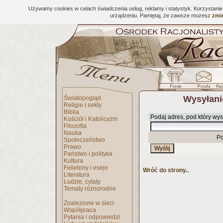
Używamy cookies w celach świadczenia usług, reklamy i statystyk. Korzystani
urządzeniu. Pamiętaj, że zawsze możesz
zmie
Wysyłani
Światopogląd
Religie i sekty
Biblia
Podaj adres, pod który wys
Kościół i Katolicyzm
Filozofia
Nauka
Po
Społeczeństwo
Prawo
Państwo i polityka
Kultura
Felietony i eseje
Wróć do strony..
Literatura
Ludzie, cytaty
Tematy różnorodne
Znalezione w sieci
Współpraca
Pytania i odpowiedzi