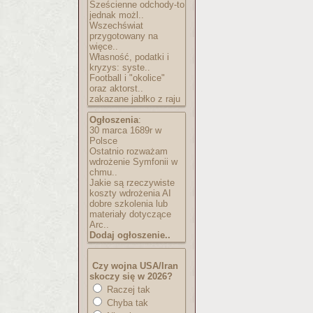
Sześcienne odchody-to
jednak możl..
Wszechświat
przygotowany na
więce..
Własność, podatki i
kryzys: syste..
Football i "okolice"
oraz aktorst..
zakazane jabłko z raju
Ogłoszenia
:
30 marca 1689r w
Polsce
Ostatnio rozważam
wdrożenie Symfonii w
chmu..
Jakie są rzeczywiste
koszty wdrożenia AI
dobre szkolenia lub
materiały dotyczące
Arc..
Dodaj ogłoszenie..
Czy wojna USA/Iran
skoczy się w 2026?
Raczej tak
Chyba tak