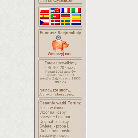
Listy od czytelników
Fundusz Racjonalisty
Wesprzyj nas..
Zarejestrowaliśmy
296.753.207
wizyt
Ponad 1062 autorów
napisało
dla nas 7343
tekstów.
Zajęłyby one 28930
stron A4
Najnowsze strony..
Archiwum streszczeń..
Ostatnie wątki Forum
:
iluzja wolności
Wzór na liczby
parzyste i nie par..
Dogmat o Trójcy
Świętej - próba l..
Diabeł tasmański i
zaraźliwy nowo..