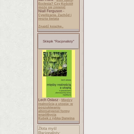
Ecclesia? Czy Kościół
może się zmienić
Niall Ferguson -
Cywilizacja. Zachód i
reszta świata
Znajdź książkę..
Sklepik "Racjonalisty"
Lech Ostasz -
Między
realnością a utopią: w
poszukiwaniu
alternatywnej formy
współbycia
Kubek z rybką Darwina
Złota myśl
Racjonalisty: