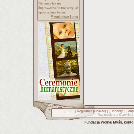
Nic mnie tak nie
doprowadza do rozpaczy jak
opowiadanie bzdur.
Stanisław Lem
Regulamin publikacji
Bannery
Mapa
[
] [
] [
Racjonalista
Copyright
©
Fundacja Wolnej Myśli, kont