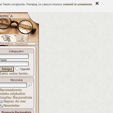
ne w Twoim urządzeniu. Pamiętaj, że zawsze możesz
zmienić te ustawienia
.
Zaloguj jako
:
Hasło
:
OpenID
Załóż sobie konto..
Wyszukaj
Wprowadzenie
Indeks artykułów
Książka: Racjonalista
Napisz do nas
Newsletter
Promocja Racjonalisty