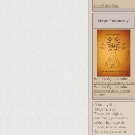
Znajdź książkę..
Sklepik "Racjonalisty"
Mariusz Agnosiewicz -
Zapomniane dzieje Polski
Mariusz Agnosiewicz -
Heretyckie dziedzictwo
Europy
Złota myśl
Racjonalisty:
"Wszystkie religie są
prawdziwe, ponieważ w
każdej religii kryje się
Prawda, ta sama, którą
Natura wyryła w sercu