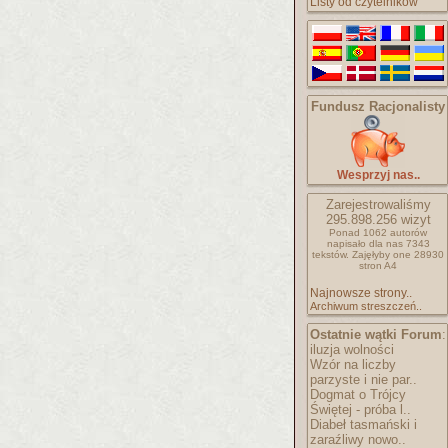
Listy od czytelników
Fundusz Racjonalisty
Wesprzyj nas..
Zarejestrowaliśmy
295.898.256
wizyt
Ponad 1062 autorów
napisało
dla nas 7343
tekstów.
Zajęłyby one 28930
stron A4
Najnowsze strony..
Archiwum streszczeń..
Ostatnie wątki Forum
:
iluzja wolności
Wzór na liczby
parzyste i nie par..
Dogmat o Trójcy
Świętej - próba l..
Diabeł tasmański i
zaraźliwy nowo..