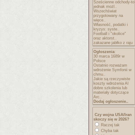
Sześcienne odchody-to
jednak możl..
Wszechświat
przygotowany na
więce..
Własność, podatki i
kryzys: syste..
Football i "okolice"
oraz aktorst..
zakazane jabłko z raju
Ogłoszenia
:
30 marca 1689r w
Polsce
Ostatnio rozważam
wdrożenie Symfonii w
chmu..
Jakie są rzeczywiste
koszty wdrożenia AI
dobre szkolenia lub
materiały dotyczące
Arc..
Dodaj ogłoszenie..
Czy wojna USA/Iran
skoczy się w 2026?
Raczej tak
Chyba tak