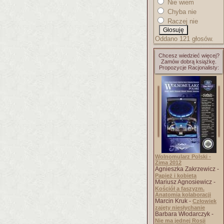
Nie wiem
Chyba nie
Raczej nie
Oddano 121 głosów.
Chcesz wiedzieć więcej?
Zamów dobrą książkę.
Propozycje Racjonalisty:
Wolnomularz Polski -
Zima 2012
Agnieszka Zakrzewicz -
Papież i kobieta
Mariusz Agnosiewicz -
Kościół a faszyzm.
Anatomia kolaboracji
Marcin Kruk -
Człowiek
zajęty niesłychanie
Barbara Włodarczyk -
Nie ma jednej Rosji