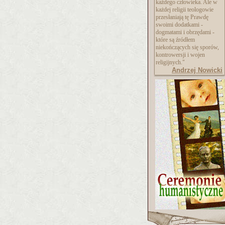
każdego człowieka. Ale w
każdej religii teologowie
przesłaniają tę Prawdę
swoimi dodatkami -
dogmatami i obrzędami -
które są źródłem
niekończących się sporów,
kontrowersji i wojen
religijnych."
Andrzej Nowicki