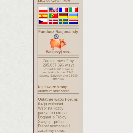
Listy od czytelników
Fundusz Racjonalisty
Wesprzyj nas..
Zarejestrowaliśmy
295.837.396
wizyt
Ponad 1062 autorów
napisało
dla nas 7343
tekstów.
Zajęłyby one 28930
stron A4
Najnowsze strony..
Archiwum streszczeń..
Ostatnie wątki Forum
:
iluzja wolności
Wzór na liczby
parzyste i nie par..
Dogmat o Trójcy
Świętej - próba l..
Diabeł tasmański i
zaraźliwy nowo..