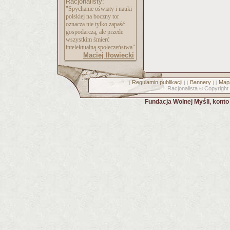
Racjonalisty:
"Spychanie oświaty i nauki
polskiej na boczny tor
oznacza nie tylko zapaść
gospodarczą, ale przede
wszystkim śmierć
intelektualną społeczeństwa"
Maciej Iłowiecki
Regulamin publikacji
Bannery
Mapa
[
] [
] [
Racjonalista
Copyright
©
Fundacja Wolnej Myśli, kont