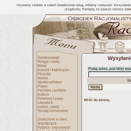
Używamy cookies w celach świadczenia usług, reklamy i statystyk. Korzystani
urządzeniu. Pamiętaj, że zawsze możesz
zmie
Wysyłani
Światopogląd
Religie i sekty
Biblia
Podaj adres, pod który wys
Kościół i Katolicyzm
Filozofia
Nauka
P
Społeczeństwo
Prawo
Państwo i polityka
Kultura
Felietony i eseje
Wróć do strony..
Literatura
Ludzie, cytaty
Tematy różnorodne
Znalezione w sieci
Współpraca
Pytania i odpowiedzi