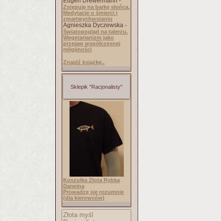
Eugen Drewermann -
Zstępuję na barkę słońca.
Medytacje o śmierci i
zmartwychwstaniu
Agnieszka Dyczewska -
Światopogląd na talerzu.
Wegetarianizm jako
przejaw współczesnej
religijności
Znajdź książkę..
Sklepik "Racjonalisty"
Koszulka Złota Rybka
Darwina
Prowadzę się rozumnie
(dla kierowców)
Złota myśl