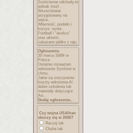
Sześcienne odchody-to
jednak możl..
Wszechświat
przygotowany na
więce..
Własność, podatki i
kryzys: syste..
Football i "okolice"
oraz aktorst..
zakazane jabłko z raju
Ogłoszenia
:
30 marca 1689r w
Polsce
Ostatnio rozważam
wdrożenie Symfonii w
chmu..
Jakie są rzeczywiste
koszty wdrożenia AI
dobre szkolenia lub
materiały dotyczące
Arc..
Dodaj ogłoszenie..
Czy wojna USA/Iran
skoczy się w 2026?
Raczej tak
Chyba tak