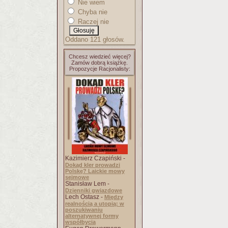
Nie wiem
Chyba nie
Raczej nie
Oddano 121 głosów.
Chcesz wiedzieć więcej?
Zamów dobrą książkę.
Propozycje Racjonalisty:
Kazimierz Czapiński -
Dokąd kler prowadzi
Polskę? Laickie mowy
sejmowe
Stanisław Lem -
Dzienniki gwiazdowe
Lech Ostasz -
Między
realnością a utopią: w
poszukiwaniu
alternatywnej formy
współbycia