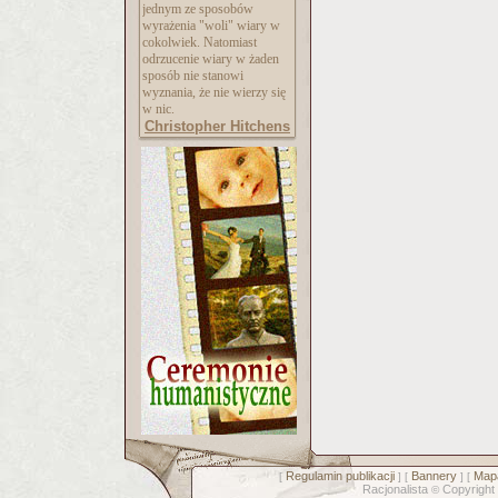
jednym ze sposobów
wyrażenia "woli" wiary w
cokolwiek. Natomiast
odrzucenie wiary w żaden
sposób nie stanowi
wyznania, że nie wierzy się
w nic.
Christopher Hitchens
Regulamin publikacji
Bannery
Mapa
[
] [
] [
Racjonalista
Copyright
©