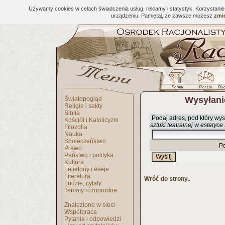
Używamy cookies w celach świadczenia usług, reklamy i statystyk. Korzystani
urządzeniu. Pamiętaj, że zawsze możesz
zmie
Wysyłani
Światopogląd
Religie i sekty
Biblia
Podaj adres, pod który wys
Kościół i Katolicyzm
sztuki teatralnej w estetyc
Filozofia
Nauka
Społeczeństwo
P
Prawo
Państwo i polityka
Kultura
Felietony i eseje
Literatura
Wróć do strony..
Ludzie, cytaty
Tematy różnorodne
Znalezione w sieci
Współpraca
Pytania i odpowiedzi