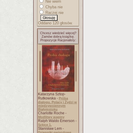
Nie wiem
Chyba nie
Raczej nie
Oddano 120 głosów.
Chcesz wiedzieć więcej?
Zamów dobrą książkę.
Propozycje Racjonalisty:
Katarzyna Sztop-
Rutkowska -
Próba
dialogu. Polacy i Żydzi w
międzywojennym
Białymstoku
Charlotte Roche -
Modlitwy waginy
Ralph Waldo Emerson -
Szkice 1.
Stanisław Lem -
Dzienniki gwiazdowe