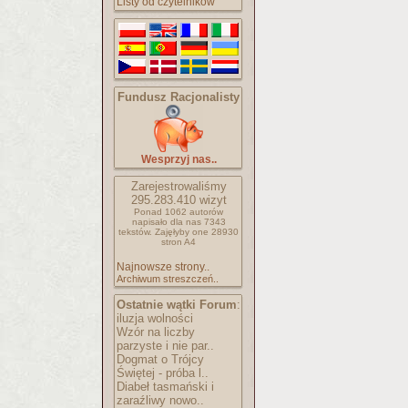
Listy od czytelników
Fundusz Racjonalisty
Wesprzyj nas..
Zarejestrowaliśmy
295.283.410
wizyt
Ponad 1062 autorów
napisało
dla nas 7343
tekstów.
Zajęłyby one 28930
stron A4
Najnowsze strony..
Archiwum streszczeń..
Ostatnie wątki Forum
:
iluzja wolności
Wzór na liczby
parzyste i nie par..
Dogmat o Trójcy
Świętej - próba l..
Diabeł tasmański i
zaraźliwy nowo..