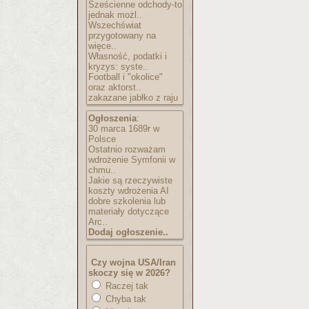
Sześcienne odchody-to
jednak możl..
Wszechświat
przygotowany na
więce..
Własność, podatki i
kryzys: syste..
Football i "okolice"
oraz aktorst..
zakazane jabłko z raju
Ogłoszenia
:
30 marca 1689r w
Polsce
Ostatnio rozważam
wdrożenie Symfonii w
chmu..
Jakie są rzeczywiste
koszty wdrożenia AI
dobre szkolenia lub
materiały dotyczące
Arc..
Dodaj ogłoszenie..
Czy wojna USA/Iran
skoczy się w 2026?
Raczej tak
Chyba tak