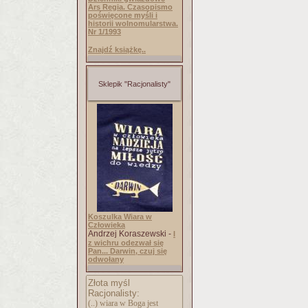
Ars Regia. Czasopismo
poświęcone myśli i
historii wolnomularstwa.
Nr 1/1993
Znajdź książkę..
Sklepik "Racjonalisty"
Koszulka Wiara w
Człowieka
Andrzej Koraszewski -
I
z wichru odezwał się
Pan... Darwin, czuj się
odwołany
Złota myśl
Racjonalisty:
(..) wiara w Boga jest