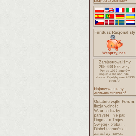
Listy od czytelników
Fundusz Racjonalisty
Wesprzyj nas..
Zarejestrowaliśmy
295.638.575
wizyt
Ponad 1062 autorów
napisało
dla nas 7343
tekstów.
Zajęłyby one 28930
stron A4
Najnowsze strony..
Archiwum streszczeń..
Ostatnie wątki Forum
:
iluzja wolności
Wzór na liczby
parzyste i nie par..
Dogmat o Trójcy
Świętej - próba l..
Diabeł tasmański i
zaraźliwy nowo..