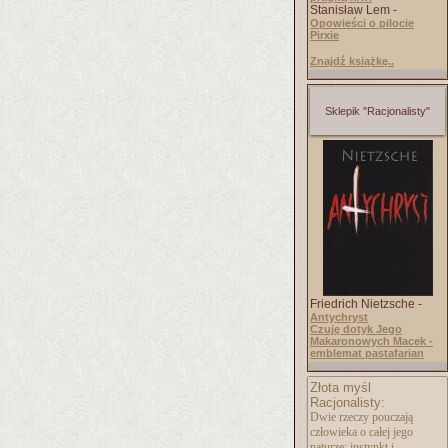
Stanisław Lem -
Opowieści o pilocie
Pirxie
Znajdź książkę..
Sklepik "Racjonalisty"
Friedrich Nietzsche -
Antychryst
Czuję dotyk Jego
Makaronowych Macek -
emblemat pastafarian
Złota myśl
Racjonalisty:
Dwie rzeczy pouczają
człowieka o całej jego
naturze: instynkt i