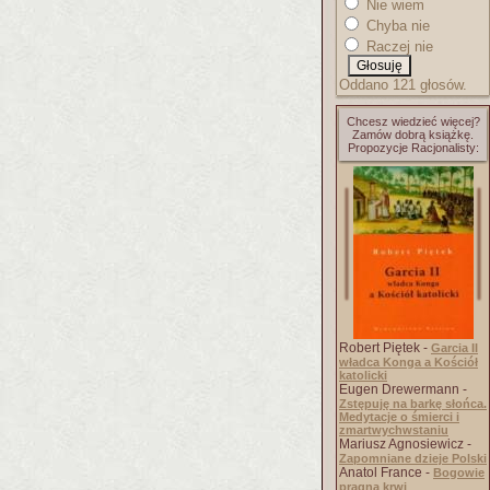
Nie wiem
Chyba nie
Raczej nie
Oddano 121 głosów.
Chcesz wiedzieć więcej?
Zamów dobrą książkę.
Propozycje Racjonalisty:
Robert Piętek -
Garcia II
władca Konga a Kościół
katolicki
Eugen Drewermann -
Zstępuję na barkę słońca.
Medytacje o śmierci i
zmartwychwstaniu
Mariusz Agnosiewicz -
Zapomniane dzieje Polski
Anatol France -
Bogowie
pragną krwi