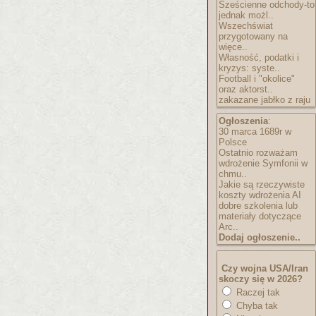
Sześcienne odchody-to
jednak możl..
Wszechświat
przygotowany na
więce..
Własność, podatki i
kryzys: syste..
Football i "okolice"
oraz aktorst..
zakazane jabłko z raju
Ogłoszenia
:
30 marca 1689r w
Polsce
Ostatnio rozważam
wdrożenie Symfonii w
chmu..
Jakie są rzeczywiste
koszty wdrożenia AI
dobre szkolenia lub
materiały dotyczące
Arc..
Dodaj ogłoszenie..
Czy wojna USA/Iran
skoczy się w 2026?
Raczej tak
Chyba tak