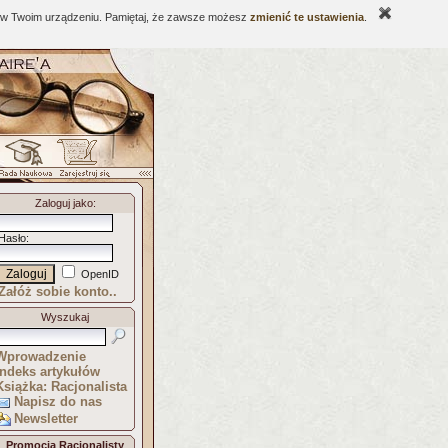
ne w Twoim urządzeniu. Pamiętaj, że zawsze możesz
zmienić te ustawienia
.
Zaloguj jako
:
Hasło
:
OpenID
Załóż sobie konto..
Wyszukaj
Wprowadzenie
Indeks artykułów
Książka: Racjonalista
Napisz do nas
Newsletter
Promocja Racjonalisty